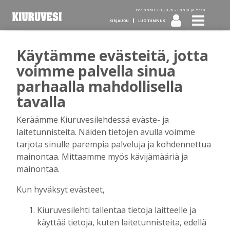
Perjantai 7.8.2026 -
Lahja ja Yrsa
KIRJAUDU
LUO TUNNUS
Käytämme evästeitä, jotta
Tilaa Kiuruvesi-lehti diginä
voimme palvella sinua
parhaalla mahdollisella
tai kotiinkannettuna!
tavalla
Keräämme Kiuruvesilehdessä eväste- ja
Kirjaudu
laitetunnisteita. Näiden tietojen avulla voimme
tarjota sinulle parempia palveluja ja kohdennettua
mainontaa. Mittaamme myös kävijämääriä ja
Sähköposti
mainontaa.
Kun hyväksyt evästeet,
Kiuruvesilehti tallentaa tietoja laitteelle ja
Salasana
käyttää tietoja, kuten laitetunnisteita, edellä