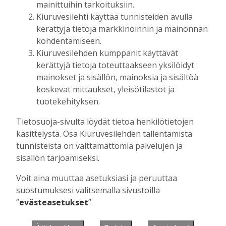
mainittuihin tarkoituksiin.
Kiuruvesilehti käyttää tunnisteiden avulla
kerättyjä tietoja markkinoinnin ja mainonnan
Muista minut
kohdentamiseen.
Kiuruvesilehden kumppanit käyttävät
kerättyjä tietoja toteuttaakseen yksilöidyt
mainokset ja sisällön, mainoksia ja sisältöä
koskevat mittaukset, yleisötilastot ja
Unohtuiko salasana?
tuotekehityksen.
Jos sinulla ei ole vielä tunnusta, hanki
Tietosuoja-sivulta löydät tietoa henkilötietojen
se tästä.
käsittelystä. Osa Kiuruvesilehden tallentamista
tunnisteista on välttämättömiä palvelujen ja
sisällön tarjoamiseksi.
Voit aina muuttaa asetuksiasi ja peruuttaa
Käyntiosoite
:
Kiuruvesi Lehti oy
suostumuksesi valitsemalla sivustoilla
Niemistenkatu 4
”
evästeasetukset
”.
Kiuruvesi
Postiosoite
:
Kiuruvesi Lehti oy