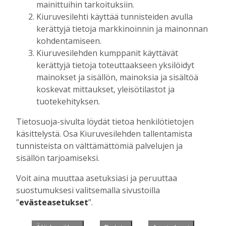
mainittuihin tarkoituksiin.
Kiuruvesilehti käyttää tunnisteiden avulla
kerättyjä tietoja markkinoinnin ja mainonnan
Muista minut
kohdentamiseen.
Kiuruvesilehden kumppanit käyttävät
kerättyjä tietoja toteuttaakseen yksilöidyt
mainokset ja sisällön, mainoksia ja sisältöä
koskevat mittaukset, yleisötilastot ja
Unohtuiko salasana?
tuotekehityksen.
Jos sinulla ei ole vielä tunnusta, hanki
Tietosuoja-sivulta löydät tietoa henkilötietojen
se tästä.
käsittelystä. Osa Kiuruvesilehden tallentamista
tunnisteista on välttämättömiä palvelujen ja
sisällön tarjoamiseksi.
Voit aina muuttaa asetuksiasi ja peruuttaa
Käyntiosoite
:
Kiuruvesi Lehti oy
suostumuksesi valitsemalla sivustoilla
Niemistenkatu 4
”
evästeasetukset
”.
Kiuruvesi
Postiosoite
:
Kiuruvesi Lehti oy