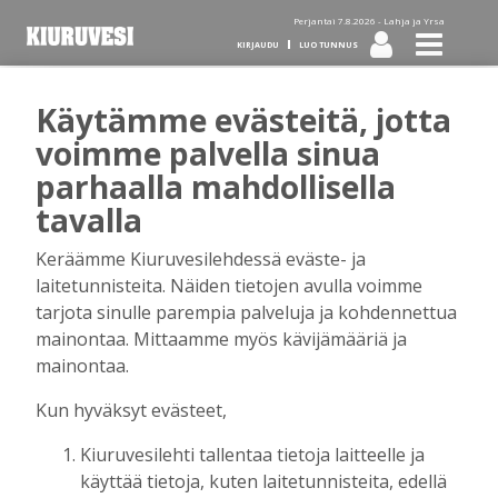
Perjantai 7.8.2026 -
Lahja ja Yrsa
KIRJAUDU
LUO TUNNUS
Käytämme evästeitä, jotta
Tilaa Kiuruvesi-lehti diginä
voimme palvella sinua
parhaalla mahdollisella
tai kotiinkannettuna!
tavalla
Keräämme Kiuruvesilehdessä eväste- ja
Kirjaudu
laitetunnisteita. Näiden tietojen avulla voimme
tarjota sinulle parempia palveluja ja kohdennettua
mainontaa. Mittaamme myös kävijämääriä ja
Sähköposti
mainontaa.
Kun hyväksyt evästeet,
Kiuruvesilehti tallentaa tietoja laitteelle ja
Salasana
käyttää tietoja, kuten laitetunnisteita, edellä