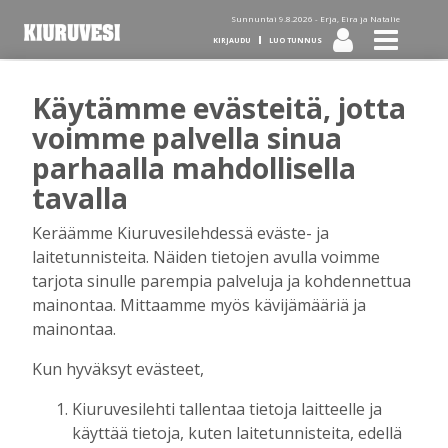
Sunnuntai 9.8.2026 -
Erja, Eira ja Natalie
KIRJAUDU
LUO TUNNUS
Käytämme evästeitä, jotta
Tilaa Kiuruvesi-lehti diginä
voimme palvella sinua
parhaalla mahdollisella
tai kotiinkannettuna!
tavalla
Keräämme Kiuruvesilehdessä eväste- ja
Kirjaudu
laitetunnisteita. Näiden tietojen avulla voimme
tarjota sinulle parempia palveluja ja kohdennettua
mainontaa. Mittaamme myös kävijämääriä ja
Sähköposti
mainontaa.
Kun hyväksyt evästeet,
Kiuruvesilehti tallentaa tietoja laitteelle ja
Salasana
käyttää tietoja, kuten laitetunnisteita, edellä