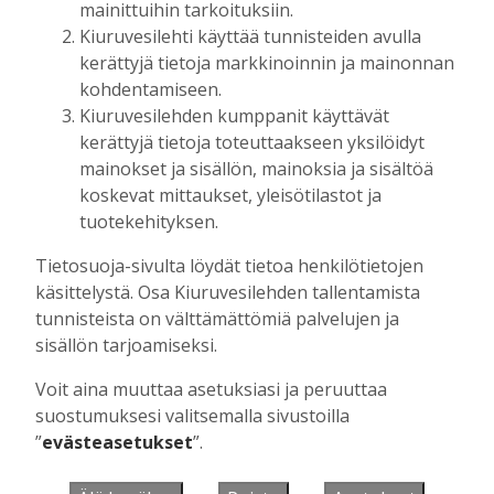
mainittuihin tarkoituksiin.
Kiuruvesilehti käyttää tunnisteiden avulla
kerättyjä tietoja markkinoinnin ja mainonnan
Muista minut
kohdentamiseen.
Kiuruvesilehden kumppanit käyttävät
kerättyjä tietoja toteuttaakseen yksilöidyt
mainokset ja sisällön, mainoksia ja sisältöä
koskevat mittaukset, yleisötilastot ja
Unohtuiko salasana?
tuotekehityksen.
Jos sinulla ei ole vielä tunnusta, hanki
Tietosuoja-sivulta löydät tietoa henkilötietojen
se tästä.
käsittelystä. Osa Kiuruvesilehden tallentamista
tunnisteista on välttämättömiä palvelujen ja
sisällön tarjoamiseksi.
Voit aina muuttaa asetuksiasi ja peruuttaa
Käyntiosoite
:
Kiuruvesi Lehti oy
suostumuksesi valitsemalla sivustoilla
Niemistenkatu 4
”
evästeasetukset
”.
Kiuruvesi
Postiosoite
:
Kiuruvesi Lehti oy