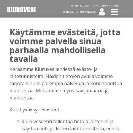
Torstai 6.8.2026 -
Toimi, Keimo ja Sixten
KIRJAUDU
LUO TUNNUS
Käytämme evästeitä, jotta
Tilaa Kiuruvesi-lehti diginä
voimme palvella sinua
parhaalla mahdollisella
tai kotiinkannettuna!
tavalla
Keräämme Kiuruvesilehdessä eväste- ja
Kirjaudu
laitetunnisteita. Näiden tietojen avulla voimme
tarjota sinulle parempia palveluja ja kohdennettua
mainontaa. Mittaamme myös kävijämääriä ja
Sähköposti
mainontaa.
Kun hyväksyt evästeet,
Kiuruvesilehti tallentaa tietoja laitteelle ja
Salasana
käyttää tietoja, kuten laitetunnisteita, edellä