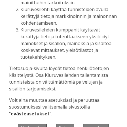
mainittuihin tarkoituksiin.
Kiuruvesilehti käyttää tunnisteiden avulla
kerättyjä tietoja markkinoinnin ja mainonnan
Muista minut
kohdentamiseen.
Kiuruvesilehden kumppanit käyttävät
kerättyjä tietoja toteuttaakseen yksilöidyt
mainokset ja sisällön, mainoksia ja sisältöä
koskevat mittaukset, yleisötilastot ja
Unohtuiko salasana?
tuotekehityksen.
Jos sinulla ei ole vielä tunnusta, hanki
Tietosuoja-sivulta löydät tietoa henkilötietojen
se tästä.
käsittelystä. Osa Kiuruvesilehden tallentamista
tunnisteista on välttämättömiä palvelujen ja
sisällön tarjoamiseksi.
Voit aina muuttaa asetuksiasi ja peruuttaa
Käyntiosoite
:
Kiuruvesi Lehti oy
suostumuksesi valitsemalla sivustoilla
Niemistenkatu 4
”
evästeasetukset
”.
Kiuruvesi
Postiosoite
:
Kiuruvesi Lehti oy