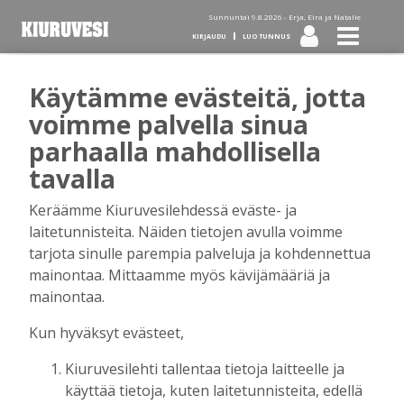
Sunnuntai 9.8.2026 -
Erja, Eira ja Natalie
KIRJAUDU
LUO TUNNUS
Käytämme evästeitä, jotta
Tilaa Kiuruvesi-lehti diginä
voimme palvella sinua
parhaalla mahdollisella
tai kotiinkannettuna!
tavalla
Keräämme Kiuruvesilehdessä eväste- ja
Kirjaudu
laitetunnisteita. Näiden tietojen avulla voimme
tarjota sinulle parempia palveluja ja kohdennettua
mainontaa. Mittaamme myös kävijämääriä ja
Sähköposti
mainontaa.
Kun hyväksyt evästeet,
Kiuruvesilehti tallentaa tietoja laitteelle ja
Salasana
käyttää tietoja, kuten laitetunnisteita, edellä