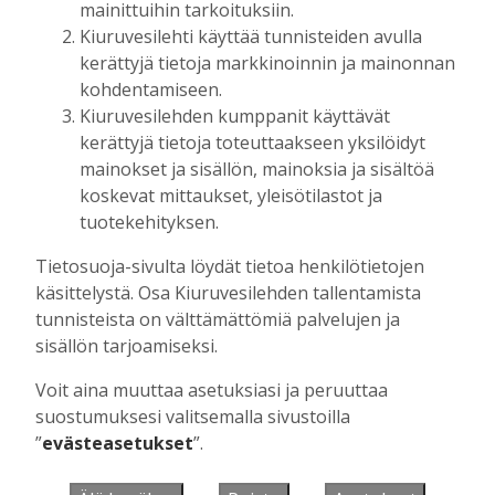
mainittuihin tarkoituksiin.
Kiuruvesilehti käyttää tunnisteiden avulla
kerättyjä tietoja markkinoinnin ja mainonnan
Muista minut
kohdentamiseen.
Kiuruvesilehden kumppanit käyttävät
kerättyjä tietoja toteuttaakseen yksilöidyt
mainokset ja sisällön, mainoksia ja sisältöä
koskevat mittaukset, yleisötilastot ja
Unohtuiko salasana?
tuotekehityksen.
Jos sinulla ei ole vielä tunnusta, hanki
Tietosuoja-sivulta löydät tietoa henkilötietojen
se tästä.
käsittelystä. Osa Kiuruvesilehden tallentamista
tunnisteista on välttämättömiä palvelujen ja
sisällön tarjoamiseksi.
Voit aina muuttaa asetuksiasi ja peruuttaa
Käyntiosoite
:
Kiuruvesi Lehti oy
suostumuksesi valitsemalla sivustoilla
Niemistenkatu 4
”
evästeasetukset
”.
Kiuruvesi
Postiosoite
:
Kiuruvesi Lehti oy