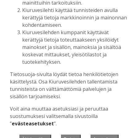
mainittuihin tarkoituksiin.
Kiuruvesilehti käyttää tunnisteiden avulla
kerättyjä tietoja markkinoinnin ja mainonnan
Muista minut
kohdentamiseen.
Kiuruvesilehden kumppanit käyttävät
kerättyjä tietoja toteuttaakseen yksilöidyt
mainokset ja sisällön, mainoksia ja sisältöä
koskevat mittaukset, yleisötilastot ja
Unohtuiko salasana?
tuotekehityksen.
Jos sinulla ei ole vielä tunnusta, hanki
Tietosuoja-sivulta löydät tietoa henkilötietojen
se tästä.
käsittelystä. Osa Kiuruvesilehden tallentamista
tunnisteista on välttämättömiä palvelujen ja
sisällön tarjoamiseksi.
Voit aina muuttaa asetuksiasi ja peruuttaa
Käyntiosoite
:
Kiuruvesi Lehti oy
suostumuksesi valitsemalla sivustoilla
Niemistenkatu 4
”
evästeasetukset
”.
Kiuruvesi
Postiosoite
:
Kiuruvesi Lehti oy