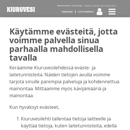
Maanantai 10.8.2026 -
Lauri, Lasse, Lassi ja Lars
KIRJAUDU
LUO TUNNUS
Käytämme evästeitä, jotta
Tilaa Kiuruvesi-lehti diginä
voimme palvella sinua
parhaalla mahdollisella
tai kotiinkannettuna!
tavalla
Keräämme Kiuruvesilehdessä eväste- ja
Kirjaudu
laitetunnisteita. Näiden tietojen avulla voimme
tarjota sinulle parempia palveluja ja kohdennettua
mainontaa. Mittaamme myös kävijämääriä ja
Sähköposti
mainontaa.
Kun hyväksyt evästeet,
Kiuruvesilehti tallentaa tietoja laitteelle ja
Salasana
käyttää tietoja, kuten laitetunnisteita, edellä