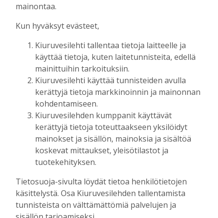
Tilausten sisältö
mainontaa.
Kun hyväksyt evästeet,
Digitilaus
sisältää
Kiuruvesilehti.fi
:n
Kiuruvesilehti tallentaa tietoja laitteelle ja
uutisvirran, uudet näköislehdet,
käyttää tietoja, kuten laitetunnisteita, edellä
näköislehtien arkiston ja tulevaisuudessa
mainittuihin tarkoituksiin.
sähköpostiin lähetettävän uutiskirjeen.
Kiuruvesilehti käyttää tunnisteiden avulla
kerättyjä tietoja markkinoinnin ja mainonnan
Digitilaukseen kuuluva Kiuruvesi-lehden
kohdentamiseen.
näköislehti
julkaistaan tiistai-iltaisin klo 20
Kiuruvesilehden kumppanit käyttävät
osoitteessa kiuruvesilehti.fi/nakoislehti.
kerättyjä tietoja toteuttaakseen yksilöidyt
mainokset ja sisällön, mainoksia ja sisältöä
Paperilehtitilaus
sisältää joka viikko
koskevat mittaukset, yleisötilastot ja
(paitsi vko 52) ilmestyvän paperilehden
tuotekehityksen.
kotiin kannettuna, Kiuruvesi-lehden
Tietosuoja-sivulta löydät tietoa henkilötietojen
julkaisemat erikois- ja liitelehdet.
käsittelystä. Osa Kiuruvesilehden tallentamista
tunnisteista on välttämättömiä palvelujen ja
Jos sinulla on kysymyksiä kansainvälisistä
sisällön tarjoamiseksi.