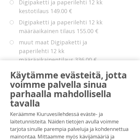
Digipaketti ja paperilehti 12 kk
kestotilaus
149.00 €
Digipaketti ja paperilehti 12 kk
määräaikainen tilaus
155.00 €
muut maat Digipaketti ja
paperilehti 12 kk
määräaikainentilaus
336.00 €
Eurooppa Digipaketti ja paperilehti
Käytämme evästeitä, jotta
12 kk kestotilaus
225.00 €
voimme palvella sinua
parhaalla mahdollisella
tavalla
* Voit hyödyntää kokeiluetua, jollei sinulla
Keräämme Kiuruvesilehdessä eväste- ja
ole ollut digitilausta voimassa edellisten 14
laitetunnisteita. Näiden tietojen avulla voimme
kuukauden aikana.
tarjota sinulle parempia palveluja ja kohdennettua
mainontaa. Mittaamme myös kävijämääriä ja