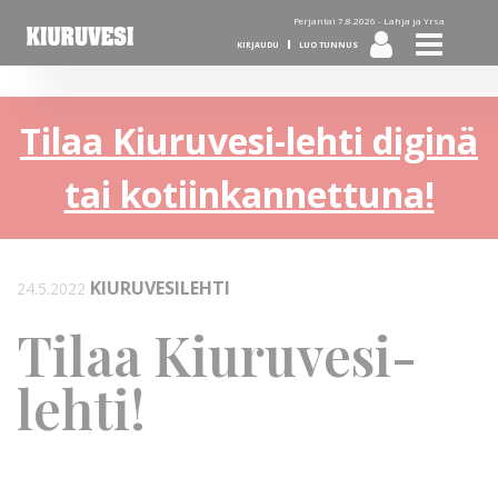
Perjantai 7.8.2026 -
Lahja ja Yrsa
KIRJAUDU
LUO TUNNUS
Tilaa Kiuruvesi-lehti diginä
tai kotiinkannettuna!
KIURUVESILEHTI
24.5.2022
Tilaa Kiuruvesi-
lehti!