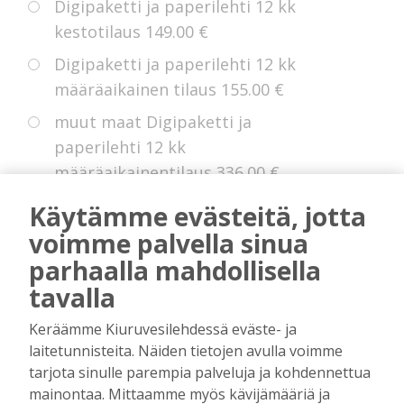
Digipaketti ja paperilehti 12 kk
kestotilaus
149.00 €
Digipaketti ja paperilehti 12 kk
määräaikainen tilaus
155.00 €
muut maat Digipaketti ja
paperilehti 12 kk
määräaikainentilaus
336.00 €
Eurooppa Digipaketti ja paperilehti
Käytämme evästeitä, jotta
12 kk kestotilaus
225.00 €
voimme palvella sinua
parhaalla mahdollisella
tavalla
* Voit hyödyntää kokeiluetua, jollei sinulla
Keräämme Kiuruvesilehdessä eväste- ja
ole ollut digitilausta voimassa edellisten 14
laitetunnisteita. Näiden tietojen avulla voimme
kuukauden aikana.
tarjota sinulle parempia palveluja ja kohdennettua
mainontaa. Mittaamme myös kävijämääriä ja