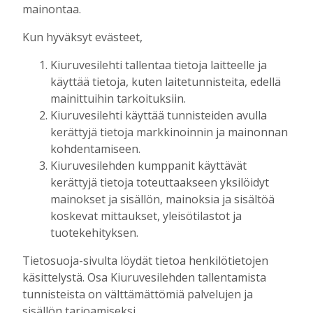
Tilausten sisältö
mainontaa.
Kun hyväksyt evästeet,
Digitilaus
sisältää
Kiuruvesilehti.fi
:n
Kiuruvesilehti tallentaa tietoja laitteelle ja
uutisvirran, uudet näköislehdet,
käyttää tietoja, kuten laitetunnisteita, edellä
näköislehtien arkiston ja tulevaisuudessa
mainittuihin tarkoituksiin.
sähköpostiin lähetettävän uutiskirjeen.
Kiuruvesilehti käyttää tunnisteiden avulla
kerättyjä tietoja markkinoinnin ja mainonnan
Digitilaukseen kuuluva Kiuruvesi-lehden
kohdentamiseen.
näköislehti
julkaistaan tiistai-iltaisin klo 20
Kiuruvesilehden kumppanit käyttävät
osoitteessa kiuruvesilehti.fi/nakoislehti.
kerättyjä tietoja toteuttaakseen yksilöidyt
mainokset ja sisällön, mainoksia ja sisältöä
Paperilehtitilaus
sisältää joka viikko
koskevat mittaukset, yleisötilastot ja
(paitsi vko 52) ilmestyvän paperilehden
tuotekehityksen.
kotiin kannettuna, Kiuruvesi-lehden
Tietosuoja-sivulta löydät tietoa henkilötietojen
julkaisemat erikois- ja liitelehdet.
käsittelystä. Osa Kiuruvesilehden tallentamista
tunnisteista on välttämättömiä palvelujen ja
Jos sinulla on kysymyksiä kansainvälisistä
sisällön tarjoamiseksi.