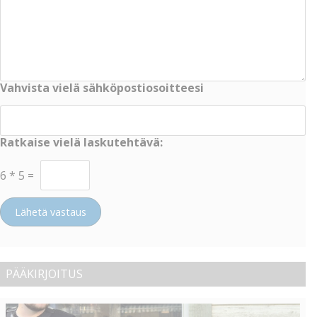
Vahvista vielä sähköpostiosoitteesi
Ratkaise vielä laskutehtävä:
6
*
5
=
Lähetä vastaus
PÄÄKIRJOITUS