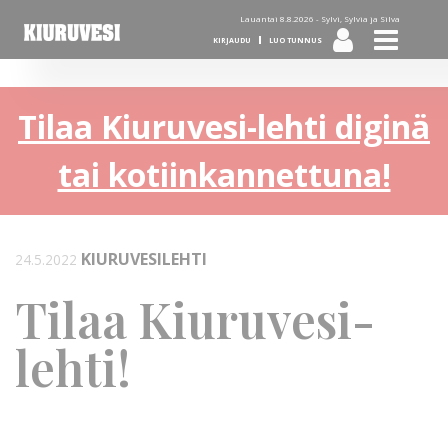
Lauantai 8.8.2026 -
Sylvi, Sylvia ja Silva
KIRJAUDU
LUO TUNNUS
Tilaa Kiuruvesi-lehti diginä
tai kotiinkannettuna!
KIURUVESILEHTI
24.5.2022
Tilaa Kiuruvesi-
lehti!