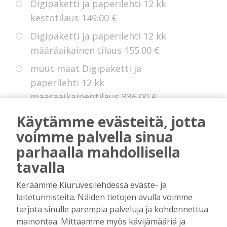
Digipaketti ja paperilehti 12 kk
kestotilaus
149.00 €
Digipaketti ja paperilehti 12 kk
määräaikainen tilaus
155.00 €
muut maat Digipaketti ja
paperilehti 12 kk
määräaikainentilaus
336.00 €
Eurooppa Digipaketti ja paperilehti
Käytämme evästeitä, jotta
12 kk kestotilaus
225.00 €
voimme palvella sinua
parhaalla mahdollisella
tavalla
* Voit hyödyntää kokeiluetua, jollei sinulla
Keräämme Kiuruvesilehdessä eväste- ja
ole ollut digitilausta voimassa edellisten 14
laitetunnisteita. Näiden tietojen avulla voimme
kuukauden aikana.
tarjota sinulle parempia palveluja ja kohdennettua
mainontaa. Mittaamme myös kävijämääriä ja