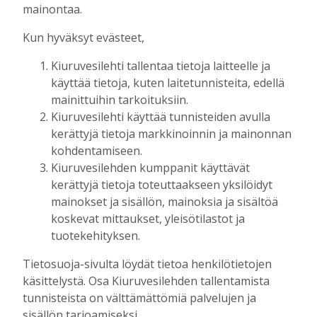
Tilausten sisältö
mainontaa.
Kun hyväksyt evästeet,
Digitilaus
sisältää
Kiuruvesilehti.fi
:n
Kiuruvesilehti tallentaa tietoja laitteelle ja
uutisvirran, uudet näköislehdet,
käyttää tietoja, kuten laitetunnisteita, edellä
näköislehtien arkiston ja tulevaisuudessa
mainittuihin tarkoituksiin.
sähköpostiin lähetettävän uutiskirjeen.
Kiuruvesilehti käyttää tunnisteiden avulla
kerättyjä tietoja markkinoinnin ja mainonnan
Digitilaukseen kuuluva Kiuruvesi-lehden
kohdentamiseen.
näköislehti
julkaistaan tiistai-iltaisin klo 20
Kiuruvesilehden kumppanit käyttävät
osoitteessa kiuruvesilehti.fi/nakoislehti.
kerättyjä tietoja toteuttaakseen yksilöidyt
mainokset ja sisällön, mainoksia ja sisältöä
Paperilehtitilaus
sisältää joka viikko
koskevat mittaukset, yleisötilastot ja
(paitsi vko 52) ilmestyvän paperilehden
tuotekehityksen.
kotiin kannettuna, Kiuruvesi-lehden
Tietosuoja-sivulta löydät tietoa henkilötietojen
julkaisemat erikois- ja liitelehdet.
käsittelystä. Osa Kiuruvesilehden tallentamista
tunnisteista on välttämättömiä palvelujen ja
Jos sinulla on kysymyksiä kansainvälisistä
sisällön tarjoamiseksi.