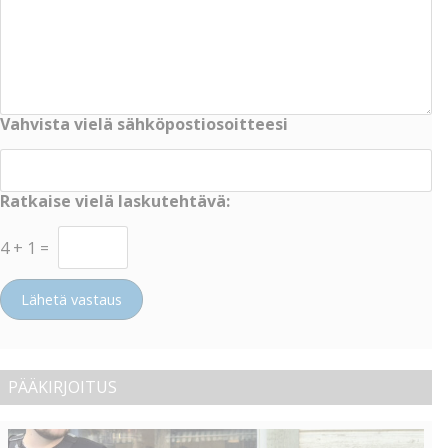
Vahvista vielä sähköpostiosoitteesi
Ratkaise vielä laskutehtävä:
4
+
1
=
Lähetä vastaus
PÄÄKIRJOITUS