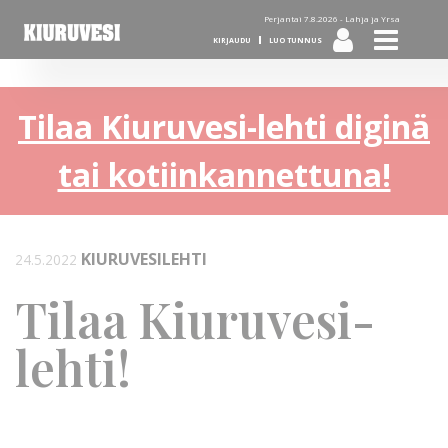
Perjantai 7.8.2026 -
Lahja ja Yrsa
KIRJAUDU
LUO TUNNUS
Tilaa Kiuruvesi-lehti diginä
tai kotiinkannettuna!
KIURUVESILEHTI
24.5.2022
Tilaa Kiuruvesi-
lehti!