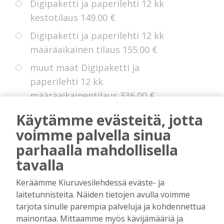
Digipaketti ja paperilehti 12 kk
kestotilaus
149.00 €
Digipaketti ja paperilehti 12 kk
määräaikainen tilaus
155.00 €
muut maat Digipaketti ja
paperilehti 12 kk
määräaikainentilaus
336.00 €
Eurooppa Digipaketti ja paperilehti
Käytämme evästeitä, jotta
12 kk kestotilaus
225.00 €
voimme palvella sinua
parhaalla mahdollisella
tavalla
* Voit hyödyntää kokeiluetua, jollei sinulla
Keräämme Kiuruvesilehdessä eväste- ja
ole ollut digitilausta voimassa edellisten 14
laitetunnisteita. Näiden tietojen avulla voimme
kuukauden aikana.
tarjota sinulle parempia palveluja ja kohdennettua
mainontaa. Mittaamme myös kävijämääriä ja