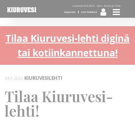
Lauantai 8.8.2026 -
Sylvi, Sylvia ja Silva
KIRJAUDU
LUO TUNNUS
Tilaa Kiuruvesi-lehti diginä
tai kotiinkannettuna!
KIURUVESILEHTI
24.5.2022
Tilaa Kiuruvesi-
lehti!