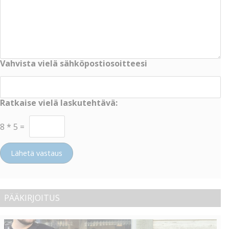
Vahvista vielä sähköpostiosoitteesi
Ratkaise vielä laskutehtävä:
8
*
5
=
Lähetä vastaus
PÄÄKIRJOITUS