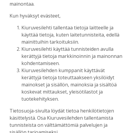
Tilausten sisältö
mainontaa.
Kun hyväksyt evästeet,
Digitilaus
sisältää
Kiuruvesilehti.fi
:n
Kiuruvesilehti tallentaa tietoja laitteelle ja
uutisvirran, uudet näköislehdet,
käyttää tietoja, kuten laitetunnisteita, edellä
näköislehtien arkiston ja tulevaisuudessa
mainittuihin tarkoituksiin.
sähköpostiin lähetettävän uutiskirjeen.
Kiuruvesilehti käyttää tunnisteiden avulla
kerättyjä tietoja markkinoinnin ja mainonnan
Digitilaukseen kuuluva Kiuruvesi-lehden
kohdentamiseen.
näköislehti
julkaistaan tiistai-iltaisin klo 20
Kiuruvesilehden kumppanit käyttävät
osoitteessa kiuruvesilehti.fi/nakoislehti.
kerättyjä tietoja toteuttaakseen yksilöidyt
mainokset ja sisällön, mainoksia ja sisältöä
Paperilehtitilaus
sisältää joka viikko
koskevat mittaukset, yleisötilastot ja
(paitsi vko 52) ilmestyvän paperilehden
tuotekehityksen.
kotiin kannettuna, Kiuruvesi-lehden
Tietosuoja-sivulta löydät tietoa henkilötietojen
julkaisemat erikois- ja liitelehdet.
käsittelystä. Osa Kiuruvesilehden tallentamista
tunnisteista on välttämättömiä palvelujen ja
Jos sinulla on kysymyksiä kansainvälisistä
sisällön tarjoamiseksi.