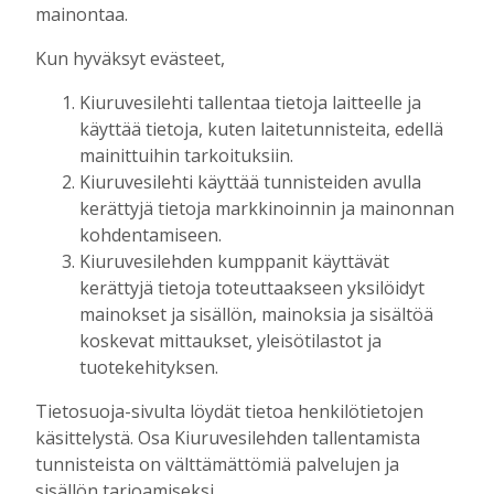
Tilausten sisältö
mainontaa.
Kun hyväksyt evästeet,
Digitilaus
sisältää
Kiuruvesilehti.fi
:n
Kiuruvesilehti tallentaa tietoja laitteelle ja
uutisvirran, uudet näköislehdet,
käyttää tietoja, kuten laitetunnisteita, edellä
näköislehtien arkiston ja tulevaisuudessa
mainittuihin tarkoituksiin.
sähköpostiin lähetettävän uutiskirjeen.
Kiuruvesilehti käyttää tunnisteiden avulla
kerättyjä tietoja markkinoinnin ja mainonnan
Digitilaukseen kuuluva Kiuruvesi-lehden
kohdentamiseen.
näköislehti
julkaistaan tiistai-iltaisin klo 20
Kiuruvesilehden kumppanit käyttävät
osoitteessa kiuruvesilehti.fi/nakoislehti.
kerättyjä tietoja toteuttaakseen yksilöidyt
mainokset ja sisällön, mainoksia ja sisältöä
Paperilehtitilaus
sisältää joka viikko
koskevat mittaukset, yleisötilastot ja
(paitsi vko 52) ilmestyvän paperilehden
tuotekehityksen.
kotiin kannettuna, Kiuruvesi-lehden
Tietosuoja-sivulta löydät tietoa henkilötietojen
julkaisemat erikois- ja liitelehdet.
käsittelystä. Osa Kiuruvesilehden tallentamista
tunnisteista on välttämättömiä palvelujen ja
Jos sinulla on kysymyksiä kansainvälisistä
sisällön tarjoamiseksi.