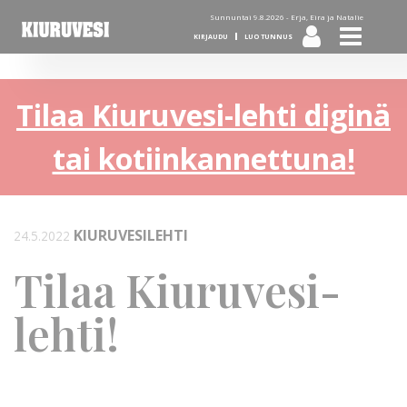
Sunnuntai 9.8.2026 -
Erja, Eira ja Natalie
KIRJAUDU
LUO TUNNUS
Tilaa Kiuruvesi-lehti diginä
tai kotiinkannettuna!
KIURUVESILEHTI
24.5.2022
Tilaa Kiuruvesi-
lehti!