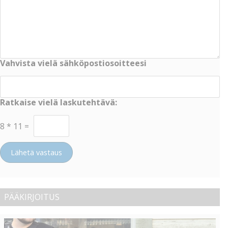
Vahvista vielä sähköpostiosoitteesi
Ratkaise vielä laskutehtävä:
8
*
11
=
Lähetä vastaus
PÄÄKIRJOITUS