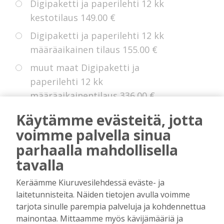
Digipaketti ja paperilehti 12 kk
kestotilaus
149.00 €
Digipaketti ja paperilehti 12 kk
määräaikainen tilaus
155.00 €
muut maat Digipaketti ja
paperilehti 12 kk
määräaikainentilaus
336.00 €
Eurooppa Digipaketti ja paperilehti
Käytämme evästeitä, jotta
12 kk kestotilaus
225.00 €
voimme palvella sinua
parhaalla mahdollisella
tavalla
* Voit hyödyntää kokeiluetua, jollei sinulla
Keräämme Kiuruvesilehdessä eväste- ja
ole ollut digitilausta voimassa edellisten 14
laitetunnisteita. Näiden tietojen avulla voimme
kuukauden aikana.
tarjota sinulle parempia palveluja ja kohdennettua
mainontaa. Mittaamme myös kävijämääriä ja