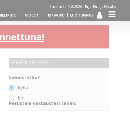
Sunnuntai 9.8.2026 -
Erja, Eira ja Natalie
IELIPIDE
VIDEOT
KIRJAUDU
LUO TUNNUS
kannettuna!
VIIKON KYSYMYS
Sienestätkö?
Kyllä
En
Perustele vastaustasi tähän: