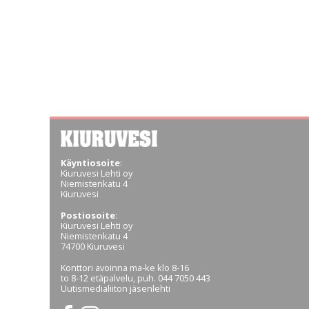
Käyntiosoite
:
Kiuruvesi Lehti oy
Niemistenkatu 4
Kiuruvesi
Postiosoite
:
Kiuruvesi Lehti oy
Niemistenkatu 4
74700 Kiuruvesi
Konttori avoinna ma-ke klo 8-16
to 8-12 etäpalvelu, puh. 044 7050 443
Uutismedialiiton jäsenlehti