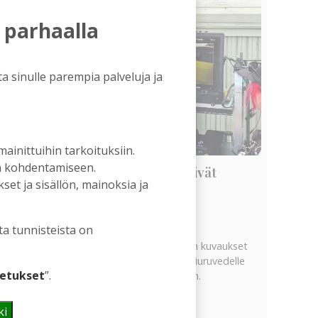
 parhaalla
a sinulle parempia palveluja ja
 mainittuihin tarkoituksiin.
an kohdentamiseen.
Vanhat rakennukset näyttivät
et ja sisällön, mainoksia ja
arvonsa yllättävällä tavalla
Tilaajille
Hanna Soini
5.8.2026
06:00
ta tunnisteista on
Tekeillä olevan uuden televisiosarjan kuvaukset
ovat tuoneet tervetullutta vipinää Kiuruvedelle
etukset
”.
Iskelmäviikon jälkeiseen hiljaisuuteen.
Näytä kaikki
ki