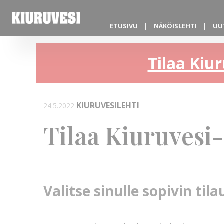
ETUSIVU
NÄKÖISLEHTI
UU
Tilaa Kiur
KIURUVESILEHTI
24.5.2022
Tilaa Kiuruvesi-
Valitse sinulle sopivin ti