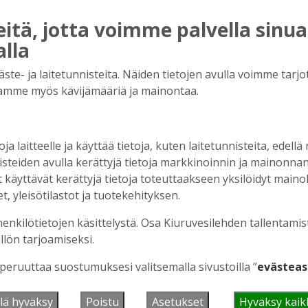
räaikainen tilaus
155.00 €
tä, jotta voimme palvella sinua
i 12 kk määräaikainentilaus
336.00 €
alla
12 kk kestotilaus
225.00 €
e- ja laitetunnisteita. Näiden tietojen avulla voimme tarjot
amme myös kävijämääriä ja mainontaa.
a ole ollut digitilausta voimassa
oja laitteelle ja käyttää tietoja, kuten laitetunnisteita, edellä
nisteiden avulla kerättyjä tietoja markkinoinnin ja mainonn
äyttävät kerättyjä tietoja toteuttaakseen yksilöidyt mainoks
, yleisötilastot ja tuotekehityksen.
henkilötietojen käsittelystä. Osa Kiuruvesilehden tallentamis
svirran, uudet näköislehdet, näköislehtien
llön tarjoamiseksi.
lähetettävän uutiskirjeen.
 peruuttaa suostumuksesi valitsemalla sivustoilla ”
evästeas
äköislehti
julkaistaan tiistai-iltaisin klo
.
lä hyväksy
Poistu
Asetukset
Hyväksy kaik