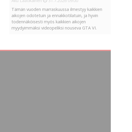
Aku Laatikainen
31.7.2026
09:00
Tämän vuoden marraskuussa ilmestyy kaikkien
aikojen odotetuin ja ennakkotilatuin, ja hyvin
todennäköisesti myös kaikkien aikojen
myydyimmäksi videopeliksi nouseva GTA VI.