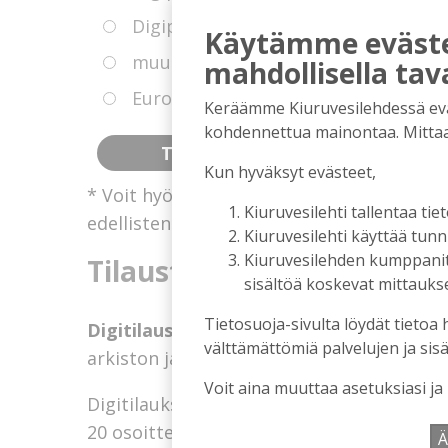
Digipaketti ja paperilehti 12 kk mää
Käytämme evästei
muut maat Digipaketti ja paperileht
mahdollisella tav
Eurooppa Digipaketti ja paperilehti 
Keräämme Kiuruvesilehdessä eväst
kohdennettua mainontaa. Mitta
Kun hyväksyt evästeet,
* Voit hyödyntää kokeiluetua, jollei sinull
Kiuruvesilehti tallentaa tiet
edellisten 14 kuukauden aikana.
Kiuruvesilehti käyttää tun
Kiuruvesilehden kumppanit k
Tilausten sisältö
sisältöä koskevat mittaukset
Tietosuoja-sivulta löydät tietoa 
Digitilaus
sisältää
Kiuruvesilehti.fi
:n uuti
välttämättömiä palvelujen ja sisä
arkiston ja tulevaisuudessa sähköpostiin 
Voit aina muuttaa asetuksiasi ja
Digitilaukseen kuuluva Kiuruvesi-lehden
n
20 osoitteessa kiuruvesilehti.fi/nakoislehti
Ä