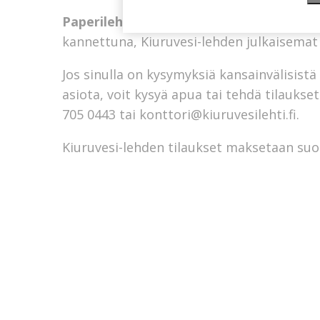
Paperilehtitilaus
sisältää joka viikko (pai
kannettuna, Kiuruvesi-lehden julkaisemat er
Jos sinulla on kysymyksiä kansainvälisistä t
asiota, voit kysyä apua tai tehdä tilauks
705 0443 tai
konttori@kiuruvesilehti.fi
.
Kiuruvesi-lehden tilaukset maksetaan su