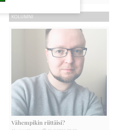
KOLUMNI
Vähempikin riittäisi?