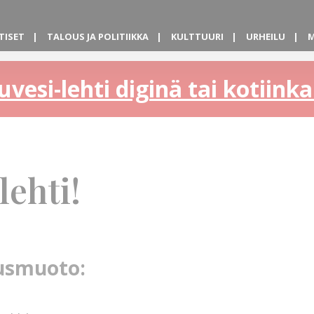
TISET
TALOUS JA POLITIIKKA
KULTTUURI
URHEILU
M
uvesi-lehti diginä tai kotiin
lehti!
lausmuoto: