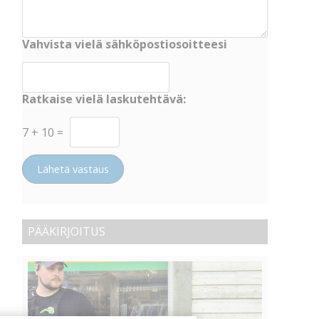
Vahvista vielä sähköpostiosoitteesi
Ratkaise vielä laskutehtävä:
7
+
10
=
Lähetä vastaus
PÄÄKIRJOITUS