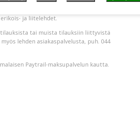
tsi vko 52) ilmestyvän paperilehden kotiin
ikois- ja liitelehdet.
ilauksista tai muista tilauksiin liittyvistä
et myös lehden asiakaspalvelusta, puh. 044
omalaisen
Paytrail
-maksupalvelun kautta.