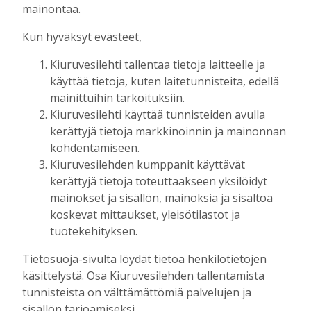
Tilausten sisältö
mainontaa.
Kun hyväksyt evästeet,
Digitilaus
sisältää
Kiuruvesilehti.fi
:n
Kiuruvesilehti tallentaa tietoja laitteelle ja
uutisvirran, uudet näköislehdet,
käyttää tietoja, kuten laitetunnisteita, edellä
näköislehtien arkiston ja tulevaisuudessa
mainittuihin tarkoituksiin.
sähköpostiin lähetettävän uutiskirjeen.
Kiuruvesilehti käyttää tunnisteiden avulla
kerättyjä tietoja markkinoinnin ja mainonnan
Digitilaukseen kuuluva Kiuruvesi-lehden
kohdentamiseen.
näköislehti
julkaistaan tiistai-iltaisin klo 20
Kiuruvesilehden kumppanit käyttävät
osoitteessa kiuruvesilehti.fi/nakoislehti.
kerättyjä tietoja toteuttaakseen yksilöidyt
mainokset ja sisällön, mainoksia ja sisältöä
Paperilehtitilaus
sisältää joka viikko
koskevat mittaukset, yleisötilastot ja
(paitsi vko 52) ilmestyvän paperilehden
tuotekehityksen.
kotiin kannettuna, Kiuruvesi-lehden
Tietosuoja-sivulta löydät tietoa henkilötietojen
julkaisemat erikois- ja liitelehdet.
käsittelystä. Osa Kiuruvesilehden tallentamista
tunnisteista on välttämättömiä palvelujen ja
Jos sinulla on kysymyksiä kansainvälisistä
sisällön tarjoamiseksi.