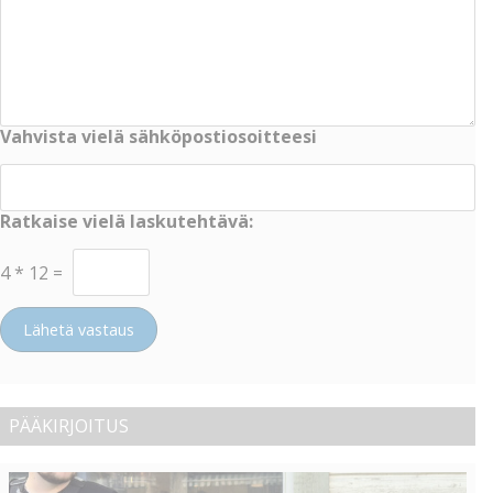
Vahvista vielä sähköpostiosoitteesi
Ratkaise vielä laskutehtävä:
4
*
12
=
Lähetä vastaus
PÄÄKIRJOITUS