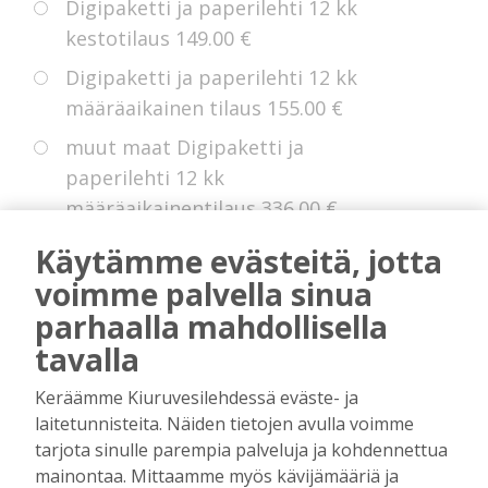
Digipaketti ja paperilehti 12 kk
kestotilaus
149.00 €
Digipaketti ja paperilehti 12 kk
määräaikainen tilaus
155.00 €
muut maat Digipaketti ja
paperilehti 12 kk
määräaikainentilaus
336.00 €
Eurooppa Digipaketti ja paperilehti
Käytämme evästeitä, jotta
12 kk kestotilaus
225.00 €
voimme palvella sinua
parhaalla mahdollisella
tavalla
* Voit hyödyntää kokeiluetua, jollei sinulla
Keräämme Kiuruvesilehdessä eväste- ja
ole ollut digitilausta voimassa edellisten 14
laitetunnisteita. Näiden tietojen avulla voimme
kuukauden aikana.
tarjota sinulle parempia palveluja ja kohdennettua
mainontaa. Mittaamme myös kävijämääriä ja