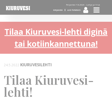
Perjantai 7.8.2026 -
Lahja ja Yrsa
KIRJAUDU
LUO TUNNUS
Tilaa Kiuruvesi-lehti diginä
tai kotiinkannettuna!
KIURUVESILEHTI
24.5.2022
Tilaa Kiuruvesi-
lehti!