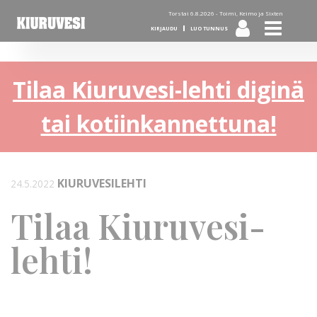
Torstai 6.8.2026 -
Toimi, Keimo ja Sixten
KIRJAUDU
LUO TUNNUS
Tilaa Kiuruvesi-lehti diginä
tai kotiinkannettuna!
KIURUVESILEHTI
24.5.2022
Tilaa Kiuruvesi-
lehti!