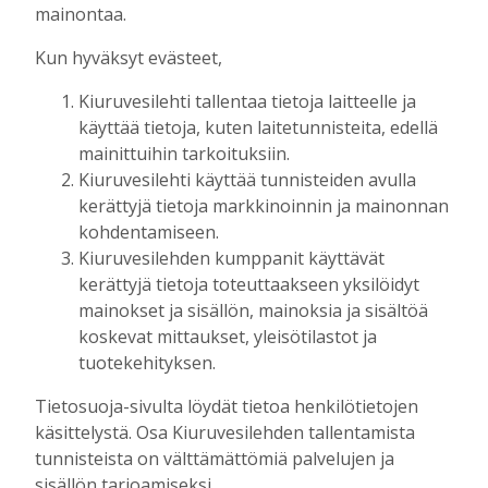
Tilausten sisältö
mainontaa.
Kun hyväksyt evästeet,
Digitilaus
sisältää
Kiuruvesilehti.fi
:n
Kiuruvesilehti tallentaa tietoja laitteelle ja
uutisvirran, uudet näköislehdet,
käyttää tietoja, kuten laitetunnisteita, edellä
näköislehtien arkiston ja tulevaisuudessa
mainittuihin tarkoituksiin.
sähköpostiin lähetettävän uutiskirjeen.
Kiuruvesilehti käyttää tunnisteiden avulla
kerättyjä tietoja markkinoinnin ja mainonnan
Digitilaukseen kuuluva Kiuruvesi-lehden
kohdentamiseen.
näköislehti
julkaistaan tiistai-iltaisin klo 20
Kiuruvesilehden kumppanit käyttävät
osoitteessa kiuruvesilehti.fi/nakoislehti.
kerättyjä tietoja toteuttaakseen yksilöidyt
mainokset ja sisällön, mainoksia ja sisältöä
Paperilehtitilaus
sisältää joka viikko
koskevat mittaukset, yleisötilastot ja
(paitsi vko 52) ilmestyvän paperilehden
tuotekehityksen.
kotiin kannettuna, Kiuruvesi-lehden
Tietosuoja-sivulta löydät tietoa henkilötietojen
julkaisemat erikois- ja liitelehdet.
käsittelystä. Osa Kiuruvesilehden tallentamista
tunnisteista on välttämättömiä palvelujen ja
Jos sinulla on kysymyksiä kansainvälisistä
sisällön tarjoamiseksi.