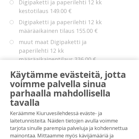
Digipaketti ja paperilehti 12 kk
kestotilaus
149.00 €
Digipaketti ja paperilehti 12 kk
määräaikainen tilaus
155.00 €
muut maat Digipaketti ja
paperilehti 12 kk
määräaikainentilaus
336.00 €
Eurooppa Digipaketti ja paperilehti
Käytämme evästeitä, jotta
12 kk kestotilaus
225.00 €
voimme palvella sinua
parhaalla mahdollisella
tavalla
* Voit hyödyntää kokeiluetua, jollei sinulla
Keräämme Kiuruvesilehdessä eväste- ja
ole ollut digitilausta voimassa edellisten 14
laitetunnisteita. Näiden tietojen avulla voimme
kuukauden aikana.
tarjota sinulle parempia palveluja ja kohdennettua
mainontaa. Mittaamme myös kävijämääriä ja