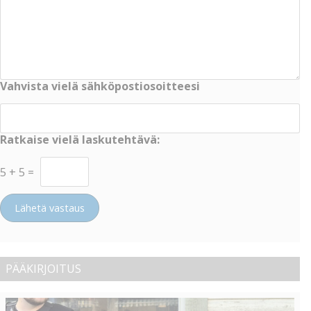
Vahvista vielä sähköpostiosoitteesi
Ratkaise vielä laskutehtävä:
5
+
5
=
Lähetä vastaus
PÄÄKIRJOITUS