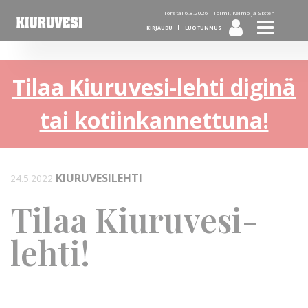
Torstai 6.8.2026 -
Toimi, Keimo ja Sixten
KIRJAUDU
LUO TUNNUS
Tilaa Kiuruvesi-lehti diginä
tai kotiinkannettuna!
KIURUVESILEHTI
24.5.2022
Tilaa Kiuruvesi-
lehti!