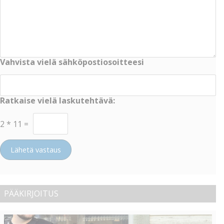
Vahvista vielä sähköpostiosoitteesi
Ratkaise vielä laskutehtävä:
2
*
11
=
Lähetä vastaus
PÄÄKIRJOITUS