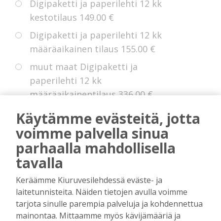
Digipaketti ja paperilehti 12 kk
kestotilaus
149.00 €
Digipaketti ja paperilehti 12 kk
määräaikainen tilaus
155.00 €
muut maat Digipaketti ja
paperilehti 12 kk
määräaikainentilaus
336.00 €
Eurooppa Digipaketti ja paperilehti
Käytämme evästeitä, jotta
12 kk kestotilaus
225.00 €
voimme palvella sinua
parhaalla mahdollisella
tavalla
* Voit hyödyntää kokeiluetua, jollei sinulla
Keräämme Kiuruvesilehdessä eväste- ja
ole ollut digitilausta voimassa edellisten 14
laitetunnisteita. Näiden tietojen avulla voimme
kuukauden aikana.
tarjota sinulle parempia palveluja ja kohdennettua
mainontaa. Mittaamme myös kävijämääriä ja