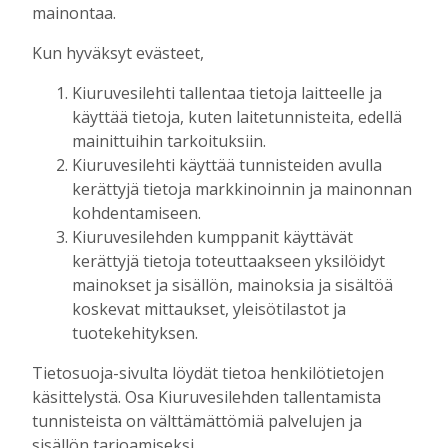
Tilausten sisältö
mainontaa.
Kun hyväksyt evästeet,
Digitilaus
sisältää
Kiuruvesilehti.fi
:n
Kiuruvesilehti tallentaa tietoja laitteelle ja
uutisvirran, uudet näköislehdet,
käyttää tietoja, kuten laitetunnisteita, edellä
näköislehtien arkiston ja tulevaisuudessa
mainittuihin tarkoituksiin.
sähköpostiin lähetettävän uutiskirjeen.
Kiuruvesilehti käyttää tunnisteiden avulla
kerättyjä tietoja markkinoinnin ja mainonnan
Digitilaukseen kuuluva Kiuruvesi-lehden
kohdentamiseen.
näköislehti
julkaistaan tiistai-iltaisin klo 20
Kiuruvesilehden kumppanit käyttävät
osoitteessa kiuruvesilehti.fi/nakoislehti.
kerättyjä tietoja toteuttaakseen yksilöidyt
mainokset ja sisällön, mainoksia ja sisältöä
Paperilehtitilaus
sisältää joka viikko
koskevat mittaukset, yleisötilastot ja
(paitsi vko 52) ilmestyvän paperilehden
tuotekehityksen.
kotiin kannettuna, Kiuruvesi-lehden
Tietosuoja-sivulta löydät tietoa henkilötietojen
julkaisemat erikois- ja liitelehdet.
käsittelystä. Osa Kiuruvesilehden tallentamista
tunnisteista on välttämättömiä palvelujen ja
Jos sinulla on kysymyksiä kansainvälisistä
sisällön tarjoamiseksi.