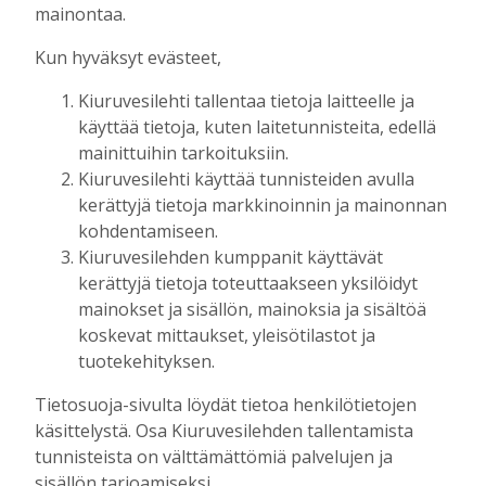
Tilausten sisältö
mainontaa.
Kun hyväksyt evästeet,
Digitilaus
sisältää
Kiuruvesilehti.fi
:n
Kiuruvesilehti tallentaa tietoja laitteelle ja
uutisvirran, uudet näköislehdet,
käyttää tietoja, kuten laitetunnisteita, edellä
näköislehtien arkiston ja tulevaisuudessa
mainittuihin tarkoituksiin.
sähköpostiin lähetettävän uutiskirjeen.
Kiuruvesilehti käyttää tunnisteiden avulla
kerättyjä tietoja markkinoinnin ja mainonnan
Digitilaukseen kuuluva Kiuruvesi-lehden
kohdentamiseen.
näköislehti
julkaistaan tiistai-iltaisin klo 20
Kiuruvesilehden kumppanit käyttävät
osoitteessa kiuruvesilehti.fi/nakoislehti.
kerättyjä tietoja toteuttaakseen yksilöidyt
mainokset ja sisällön, mainoksia ja sisältöä
Paperilehtitilaus
sisältää joka viikko
koskevat mittaukset, yleisötilastot ja
(paitsi vko 52) ilmestyvän paperilehden
tuotekehityksen.
kotiin kannettuna, Kiuruvesi-lehden
Tietosuoja-sivulta löydät tietoa henkilötietojen
julkaisemat erikois- ja liitelehdet.
käsittelystä. Osa Kiuruvesilehden tallentamista
tunnisteista on välttämättömiä palvelujen ja
Jos sinulla on kysymyksiä kansainvälisistä
sisällön tarjoamiseksi.