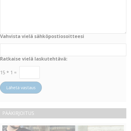
Vahvista vielä sähköpostiosoitteesi
Ratkaise vielä laskutehtävä:
15
*
1
=
Lähetä vastaus
PÄÄKIRJOITUS