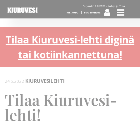
Perjantai 7.8.2026 -
Lahja ja Yrsa
KIRJAUDU
LUO TUNNUS
Tilaa Kiuruvesi-lehti diginä
tai kotiinkannettuna!
KIURUVESILEHTI
24.5.2022
Tilaa Kiuruvesi-
lehti!