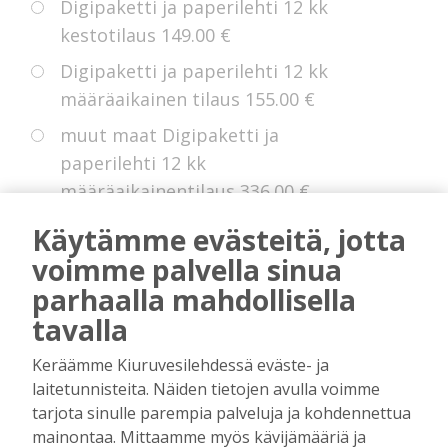
Digipaketti ja paperilehti 12 kk
kestotilaus
149.00 €
Digipaketti ja paperilehti 12 kk
määräaikainen tilaus
155.00 €
muut maat Digipaketti ja
paperilehti 12 kk
määräaikainentilaus
336.00 €
Eurooppa Digipaketti ja paperilehti
Käytämme evästeitä, jotta
12 kk kestotilaus
225.00 €
voimme palvella sinua
parhaalla mahdollisella
tavalla
* Voit hyödyntää kokeiluetua, jollei sinulla
Keräämme Kiuruvesilehdessä eväste- ja
ole ollut digitilausta voimassa edellisten 14
laitetunnisteita. Näiden tietojen avulla voimme
kuukauden aikana.
tarjota sinulle parempia palveluja ja kohdennettua
mainontaa. Mittaamme myös kävijämääriä ja