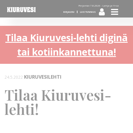
Perjantai 7.8.2026 -
Lahja ja Yrsa
KIRJAUDU
LUO TUNNUS
Tilaa Kiuruvesi-lehti diginä
tai kotiinkannettuna!
KIURUVESILEHTI
24.5.2022
Tilaa Kiuruvesi-
lehti!