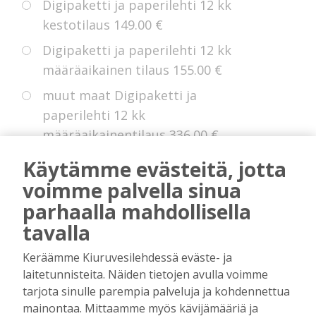
Digipaketti ja paperilehti 12 kk
kestotilaus
149.00 €
Digipaketti ja paperilehti 12 kk
määräaikainen tilaus
155.00 €
muut maat Digipaketti ja
paperilehti 12 kk
määräaikainentilaus
336.00 €
Eurooppa Digipaketti ja paperilehti
Käytämme evästeitä, jotta
12 kk kestotilaus
225.00 €
voimme palvella sinua
parhaalla mahdollisella
tavalla
* Voit hyödyntää kokeiluetua, jollei sinulla
Keräämme Kiuruvesilehdessä eväste- ja
ole ollut digitilausta voimassa edellisten 14
laitetunnisteita. Näiden tietojen avulla voimme
kuukauden aikana.
tarjota sinulle parempia palveluja ja kohdennettua
mainontaa. Mittaamme myös kävijämääriä ja