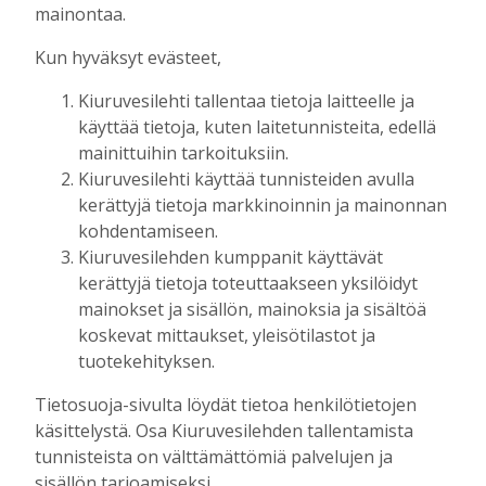
Tilausten sisältö
mainontaa.
Kun hyväksyt evästeet,
Digitilaus
sisältää
Kiuruvesilehti.fi
:n
Kiuruvesilehti tallentaa tietoja laitteelle ja
uutisvirran, uudet näköislehdet,
käyttää tietoja, kuten laitetunnisteita, edellä
näköislehtien arkiston ja tulevaisuudessa
mainittuihin tarkoituksiin.
sähköpostiin lähetettävän uutiskirjeen.
Kiuruvesilehti käyttää tunnisteiden avulla
kerättyjä tietoja markkinoinnin ja mainonnan
Digitilaukseen kuuluva Kiuruvesi-lehden
kohdentamiseen.
näköislehti
julkaistaan tiistai-iltaisin klo 20
Kiuruvesilehden kumppanit käyttävät
osoitteessa kiuruvesilehti.fi/nakoislehti.
kerättyjä tietoja toteuttaakseen yksilöidyt
mainokset ja sisällön, mainoksia ja sisältöä
Paperilehtitilaus
sisältää joka viikko
koskevat mittaukset, yleisötilastot ja
(paitsi vko 52) ilmestyvän paperilehden
tuotekehityksen.
kotiin kannettuna, Kiuruvesi-lehden
Tietosuoja-sivulta löydät tietoa henkilötietojen
julkaisemat erikois- ja liitelehdet.
käsittelystä. Osa Kiuruvesilehden tallentamista
tunnisteista on välttämättömiä palvelujen ja
Jos sinulla on kysymyksiä kansainvälisistä
sisällön tarjoamiseksi.