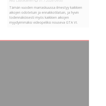
Aku Laatikainen
31.7.2026
09:00
Tämän vuoden marraskuussa ilmestyy kaikkien
aikojen odotetuin ja ennakkotilatuin, ja hyvin
todennäköisesti myös kaikkien aikojen
myydyimmäksi videopeliksi nouseva GTA VI.