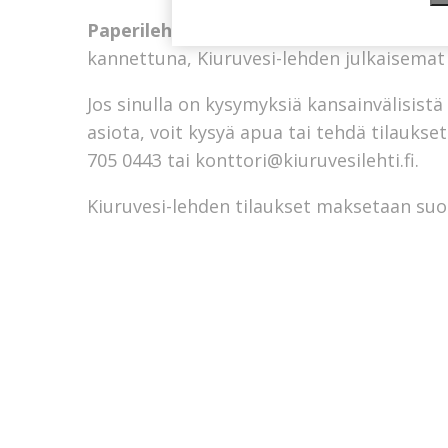
Paperilehtitilaus
sisältää joka viikko (pai
kannettuna, Kiuruvesi-lehden julkaisemat er
Jos sinulla on kysymyksiä kansainvälisistä t
asiota, voit kysyä apua tai tehdä tilauks
705 0443 tai
konttori@kiuruvesilehti.fi
.
Kiuruvesi-lehden tilaukset maksetaan su