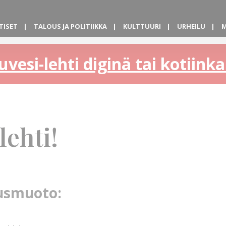
TISET
TALOUS JA POLITIIKKA
KULTTUURI
URHEILU
M
uvesi-lehti diginä tai kotiin
lehti!
lausmuoto: