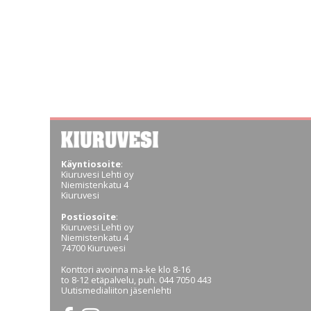
Käyntiosoite
:
Kiuruvesi Lehti oy
Niemistenkatu 4
Kiuruvesi
Postiosoite
:
Kiuruvesi Lehti oy
Niemistenkatu 4
74700 Kiuruvesi
Konttori avoinna ma-ke klo 8-16
to 8-12 etäpalvelu, puh. 044 7050 443
Uutismedialiiton jäsenlehti