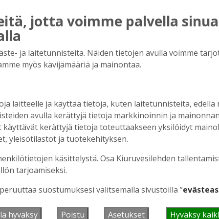
räaikainen tilaus
155.00 €
tä, jotta voimme palvella sinua
i 12 kk määräaikainentilaus
336.00 €
alla
12 kk kestotilaus
225.00 €
e- ja laitetunnisteita. Näiden tietojen avulla voimme tarjot
amme myös kävijämääriä ja mainontaa.
a ole ollut digitilausta voimassa
oja laitteelle ja käyttää tietoja, kuten laitetunnisteita, edellä
nisteiden avulla kerättyjä tietoja markkinoinnin ja mainonn
äyttävät kerättyjä tietoja toteuttaakseen yksilöidyt mainoks
, yleisötilastot ja tuotekehityksen.
henkilötietojen käsittelystä. Osa Kiuruvesilehden tallentamis
svirran, uudet näköislehdet, näköislehtien
llön tarjoamiseksi.
lähetettävän uutiskirjeen.
 peruuttaa suostumuksesi valitsemalla sivustoilla ”
evästeas
äköislehti
julkaistaan tiistai-iltaisin klo
.
lä hyväksy
Poistu
Asetukset
Hyväksy kaik