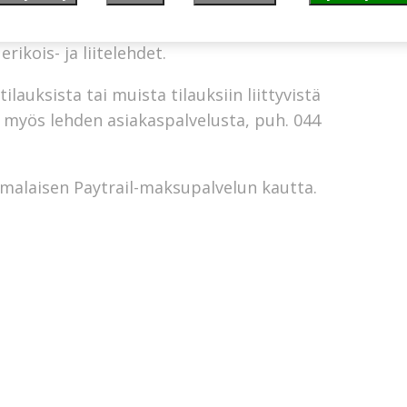
tsi vko 52) ilmestyvän paperilehden kotiin
ikois- ja liitelehdet.
ilauksista tai muista tilauksiin liittyvistä
et myös lehden asiakaspalvelusta, puh. 044
omalaisen
Paytrail
-maksupalvelun kautta.