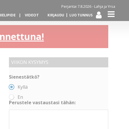
Perjantai 7.8.2026 -
Lahja ja Yrsa
IELIPIDE
VIDEOT
KIRJAUDU
LUO TUNNUS
kannettuna!
VIIKON KYSYMYS
Sienestätkö?
Kyllä
En
Perustele vastaustasi tähän: