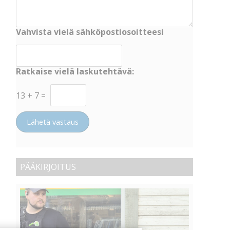
Vahvista vielä sähköpostiosoitteesi
Ratkaise vielä laskutehtävä:
13
+
7
=
Lähetä vastaus
PÄÄKIRJOITUS