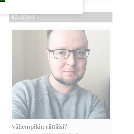
KOLUMNI
Vähempikin riittäisi?