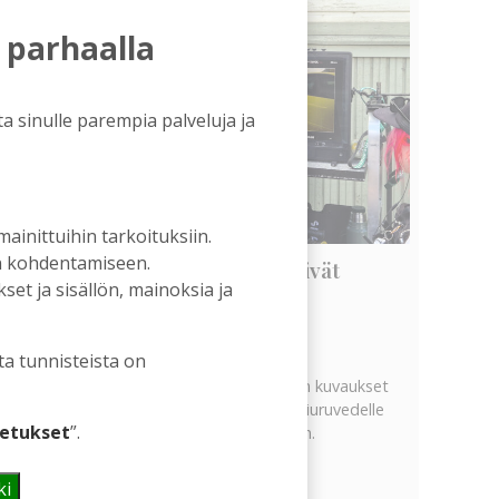
 parhaalla
a sinulle parempia palveluja ja
 mainittuihin tarkoituksiin.
an kohdentamiseen.
Vanhat rakennukset näyttivät
et ja sisällön, mainoksia ja
arvonsa yllättävällä tavalla
Tilaajille
Hanna Soini
5.8.2026
06:00
ta tunnisteista on
Tekeillä olevan uuden televisiosarjan kuvaukset
ovat tuoneet tervetullutta vipinää Kiuruvedelle
etukset
”.
Iskelmäviikon jälkeiseen hiljaisuuteen.
Näytä kaikki
ki