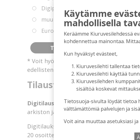
Digipaketti ja paperilehti 12 kk mää
Käytämme evästei
muut maat Digipaketti ja paperileht
mahdollisella tav
Eurooppa Digipaketti ja paperilehti 
Keräämme Kiuruvesilehdessä eväst
kohdennettua mainontaa. Mitta
Kun hyväksyt evästeet,
* Voit hyödyntää kokeiluetua, jollei sinull
Kiuruvesilehti tallentaa tiet
edellisten 14 kuukauden aikana.
Kiuruvesilehti käyttää tun
Kiuruvesilehden kumppanit k
Tilausten sisältö
sisältöä koskevat mittaukset
Tietosuoja-sivulta löydät tietoa 
Digitilaus
sisältää
Kiuruvesilehti.fi
:n uuti
välttämättömiä palvelujen ja sisä
arkiston ja tulevaisuudessa sähköpostiin 
Voit aina muuttaa asetuksiasi ja
Digitilaukseen kuuluva Kiuruvesi-lehden
n
20 osoitteessa kiuruvesilehti.fi/nakoislehti
Ä