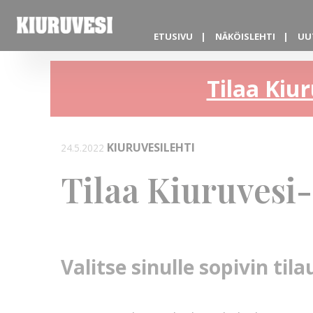
ETUSIVU
NÄKÖISLEHTI
UU
Tilaa Kiur
KIURUVESILEHTI
24.5.2022
Tilaa Kiuruvesi-
Valitse sinulle sopivin ti