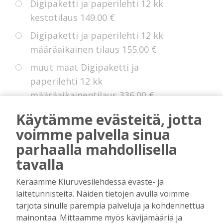
Digipaketti ja paperilehti 12 kk
kestotilaus
149.00 €
Digipaketti ja paperilehti 12 kk
määräaikainen tilaus
155.00 €
muut maat Digipaketti ja
paperilehti 12 kk
määräaikainentilaus
336.00 €
Eurooppa Digipaketti ja paperilehti
Käytämme evästeitä, jotta
12 kk kestotilaus
225.00 €
voimme palvella sinua
parhaalla mahdollisella
tavalla
* Voit hyödyntää kokeiluetua, jollei sinulla
Keräämme Kiuruvesilehdessä eväste- ja
ole ollut digitilausta voimassa edellisten 14
laitetunnisteita. Näiden tietojen avulla voimme
kuukauden aikana.
tarjota sinulle parempia palveluja ja kohdennettua
mainontaa. Mittaamme myös kävijämääriä ja