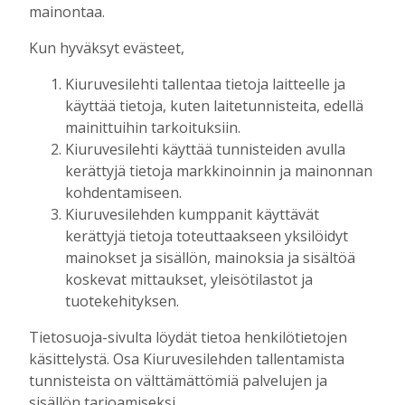
Tilausten sisältö
mainontaa.
Kun hyväksyt evästeet,
Digitilaus
sisältää
Kiuruvesilehti.fi
:n
Kiuruvesilehti tallentaa tietoja laitteelle ja
uutisvirran, uudet näköislehdet,
käyttää tietoja, kuten laitetunnisteita, edellä
näköislehtien arkiston ja tulevaisuudessa
mainittuihin tarkoituksiin.
sähköpostiin lähetettävän uutiskirjeen.
Kiuruvesilehti käyttää tunnisteiden avulla
kerättyjä tietoja markkinoinnin ja mainonnan
Digitilaukseen kuuluva Kiuruvesi-lehden
kohdentamiseen.
näköislehti
julkaistaan tiistai-iltaisin klo 20
Kiuruvesilehden kumppanit käyttävät
osoitteessa kiuruvesilehti.fi/nakoislehti.
kerättyjä tietoja toteuttaakseen yksilöidyt
mainokset ja sisällön, mainoksia ja sisältöä
Paperilehtitilaus
sisältää joka viikko
koskevat mittaukset, yleisötilastot ja
(paitsi vko 52) ilmestyvän paperilehden
tuotekehityksen.
kotiin kannettuna, Kiuruvesi-lehden
Tietosuoja-sivulta löydät tietoa henkilötietojen
julkaisemat erikois- ja liitelehdet.
käsittelystä. Osa Kiuruvesilehden tallentamista
tunnisteista on välttämättömiä palvelujen ja
Jos sinulla on kysymyksiä kansainvälisistä
sisällön tarjoamiseksi.