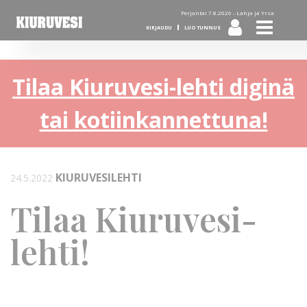
Perjantai 7.8.2026 -
Lahja ja Yrsa
KIRJAUDU
LUO TUNNUS
Tilaa Kiuruvesi-lehti diginä
tai kotiinkannettuna!
KIURUVESILEHTI
24.5.2022
Tilaa Kiuruvesi-
lehti!