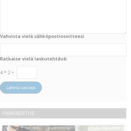
Vahvista vielä sähköpostiosoitteesi
Ratkaise vielä laskutehtävä:
4
*
2
=
Lähetä vastaus
PÄÄKIRJOITUS