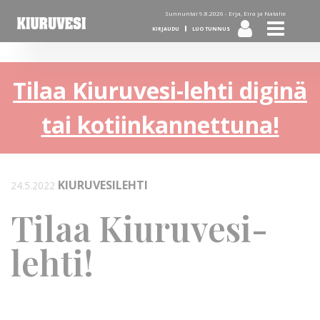
Sunnuntai 9.8.2026 -
Erja, Eira ja Natalie
KIRJAUDU
LUO TUNNUS
Tilaa Kiuruvesi-lehti diginä
tai kotiinkannettuna!
KIURUVESILEHTI
24.5.2022
Tilaa Kiuruvesi-
lehti!