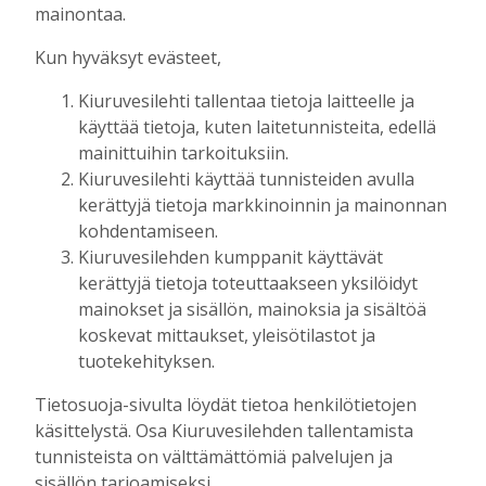
Tilausten sisältö
mainontaa.
Kun hyväksyt evästeet,
Digitilaus
sisältää
Kiuruvesilehti.fi
:n
Kiuruvesilehti tallentaa tietoja laitteelle ja
uutisvirran, uudet näköislehdet,
käyttää tietoja, kuten laitetunnisteita, edellä
näköislehtien arkiston ja tulevaisuudessa
mainittuihin tarkoituksiin.
sähköpostiin lähetettävän uutiskirjeen.
Kiuruvesilehti käyttää tunnisteiden avulla
kerättyjä tietoja markkinoinnin ja mainonnan
Digitilaukseen kuuluva Kiuruvesi-lehden
kohdentamiseen.
näköislehti
julkaistaan tiistai-iltaisin klo 20
Kiuruvesilehden kumppanit käyttävät
osoitteessa kiuruvesilehti.fi/nakoislehti.
kerättyjä tietoja toteuttaakseen yksilöidyt
mainokset ja sisällön, mainoksia ja sisältöä
Paperilehtitilaus
sisältää joka viikko
koskevat mittaukset, yleisötilastot ja
(paitsi vko 52) ilmestyvän paperilehden
tuotekehityksen.
kotiin kannettuna, Kiuruvesi-lehden
Tietosuoja-sivulta löydät tietoa henkilötietojen
julkaisemat erikois- ja liitelehdet.
käsittelystä. Osa Kiuruvesilehden tallentamista
tunnisteista on välttämättömiä palvelujen ja
Jos sinulla on kysymyksiä kansainvälisistä
sisällön tarjoamiseksi.