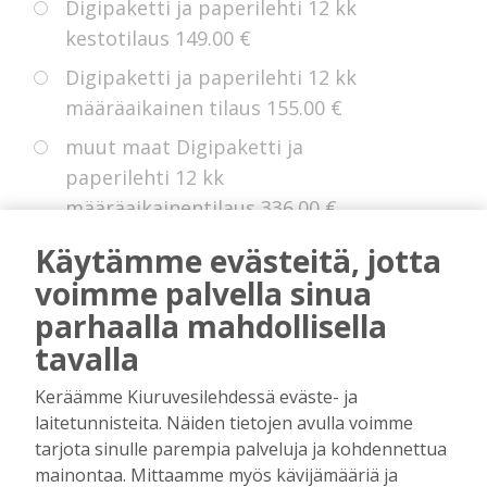
Digipaketti ja paperilehti 12 kk
kestotilaus
149.00 €
Digipaketti ja paperilehti 12 kk
määräaikainen tilaus
155.00 €
muut maat Digipaketti ja
paperilehti 12 kk
määräaikainentilaus
336.00 €
Eurooppa Digipaketti ja paperilehti
Käytämme evästeitä, jotta
12 kk kestotilaus
225.00 €
voimme palvella sinua
parhaalla mahdollisella
tavalla
* Voit hyödyntää kokeiluetua, jollei sinulla
Keräämme Kiuruvesilehdessä eväste- ja
ole ollut digitilausta voimassa edellisten 14
laitetunnisteita. Näiden tietojen avulla voimme
kuukauden aikana.
tarjota sinulle parempia palveluja ja kohdennettua
mainontaa. Mittaamme myös kävijämääriä ja