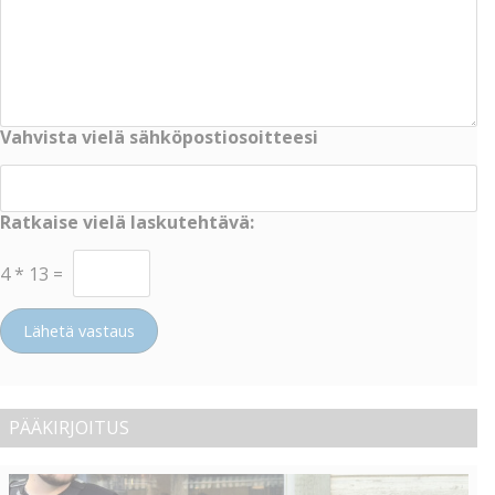
Vahvista vielä sähköpostiosoitteesi
Ratkaise vielä laskutehtävä:
4
*
13
=
Lähetä vastaus
PÄÄKIRJOITUS