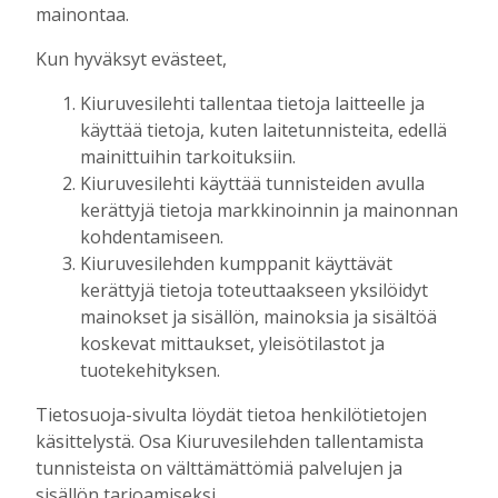
Tilausten sisältö
mainontaa.
Kun hyväksyt evästeet,
Digitilaus
sisältää
Kiuruvesilehti.fi
:n
Kiuruvesilehti tallentaa tietoja laitteelle ja
uutisvirran, uudet näköislehdet,
käyttää tietoja, kuten laitetunnisteita, edellä
näköislehtien arkiston ja tulevaisuudessa
mainittuihin tarkoituksiin.
sähköpostiin lähetettävän uutiskirjeen.
Kiuruvesilehti käyttää tunnisteiden avulla
kerättyjä tietoja markkinoinnin ja mainonnan
Digitilaukseen kuuluva Kiuruvesi-lehden
kohdentamiseen.
näköislehti
julkaistaan tiistai-iltaisin klo 20
Kiuruvesilehden kumppanit käyttävät
osoitteessa kiuruvesilehti.fi/nakoislehti.
kerättyjä tietoja toteuttaakseen yksilöidyt
mainokset ja sisällön, mainoksia ja sisältöä
Paperilehtitilaus
sisältää joka viikko
koskevat mittaukset, yleisötilastot ja
(paitsi vko 52) ilmestyvän paperilehden
tuotekehityksen.
kotiin kannettuna, Kiuruvesi-lehden
Tietosuoja-sivulta löydät tietoa henkilötietojen
julkaisemat erikois- ja liitelehdet.
käsittelystä. Osa Kiuruvesilehden tallentamista
tunnisteista on välttämättömiä palvelujen ja
Jos sinulla on kysymyksiä kansainvälisistä
sisällön tarjoamiseksi.