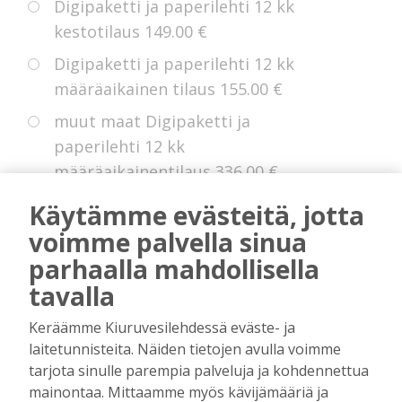
Digipaketti ja paperilehti 12 kk
kestotilaus
149.00 €
Digipaketti ja paperilehti 12 kk
määräaikainen tilaus
155.00 €
muut maat Digipaketti ja
paperilehti 12 kk
määräaikainentilaus
336.00 €
Eurooppa Digipaketti ja paperilehti
Käytämme evästeitä, jotta
12 kk kestotilaus
225.00 €
voimme palvella sinua
parhaalla mahdollisella
tavalla
* Voit hyödyntää kokeiluetua, jollei sinulla
Keräämme Kiuruvesilehdessä eväste- ja
ole ollut digitilausta voimassa edellisten 14
laitetunnisteita. Näiden tietojen avulla voimme
kuukauden aikana.
tarjota sinulle parempia palveluja ja kohdennettua
mainontaa. Mittaamme myös kävijämääriä ja