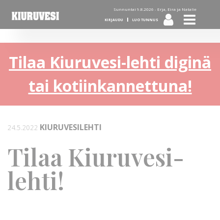
Sunnuntai 9.8.2026 -
Erja, Eira ja Natalie
KIRJAUDU
LUO TUNNUS
Tilaa Kiuruvesi-lehti diginä
tai kotiinkannettuna!
KIURUVESILEHTI
24.5.2022
Tilaa Kiuruvesi-
lehti!