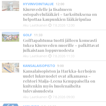
HYVINVOINTIALUE
12:00
Kiuruvedelle ja Iisalmeen
ostopalvelulääkäri – tarkoituksena on
helpottaa kaupunkien lääkäripulaa
Aku Laatikainen
7.8.2026
12:00
GOLF
11:33
Golftapahtuma tuotti jälleen komeasti
tukea Kiuruveden nuorille – palkittavat
julkaistaan loppuvuodesta
Aku Laatikainen
7.8.2026
11:33
KANSALAISOPISTO
9:00
Kansalaisopiston ja Harkka-kerhojen
uudet lukuvuodet ovat alkamassa –
rehtori Maija-Leena Kemppaisella on
kuitenkin myös huolenaiheita
tulevaisuudesta
Aku Laatikainen
7.8.2026
09:00