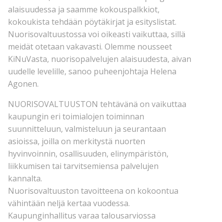
alaisuudessa ja saamme kokouspalkkiot,
kokoukista tehdään pöytäkirjat ja esityslistat.
Nuorisovaltuustossa voi oikeasti vaikuttaa, sillä
meidät otetaan vakavasti. Olemme nousseet
KiNuVasta, nuorisopalvelujen alaisuudesta, aivan
uudelle levelille, sanoo puheenjohtaja Helena
Agonen.
NUORISOVALTUUSTON tehtävänä on vaikuttaa
kaupungin eri toimialojen toiminnan
suunnitteluun, valmisteluun ja seurantaan
asioissa, joilla on merkitystä nuorten
hyvinvoinnin, osallisuuden, elinympäristön,
liikkumisen tai tarvitsemiensa palvelujen
kannalta.
Nuorisovaltuuston tavoitteena on kokoontua
vähintään neljä kertaa vuodessa.
Kaupunginhallitus varaa talousarviossa