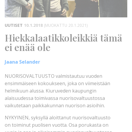
UUTISET
10.1.2018
(MUOKATTU 20.1.2021)
Hiekkalaatikkoleikkiä tämä
ei enää ole
Jaana Selander
NUORISOVALTUUSTO valmistautuu vuoden
ensimmäiseen kokoukseen, joka on viimeistään
helmikuun alussa. Kiuruveden kaupungin
alaisuudessa toimivassa nuorisovaltuustossa
vaikutetaan paikkakunnan nuorison asioihin.
NYKYINEN, syksyllä aloittanut nuorisovaltuusto
on toiminut puolisen vuotta. Osa porukasta on