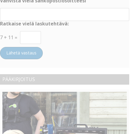
Vahvista vielä sähköpostiosoitteesi
Ratkaise vielä laskutehtävä:
7
+
11
=
Lähetä vastaus
PÄÄKIRJOITUS