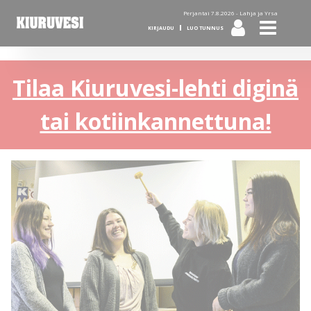
Perjantai 7.8.2026 -
Lahja ja Yrsa
KIRJAUDU
LUO TUNNUS
Tilaa Kiuruvesi-lehti diginä
tai kotiinkannettuna!