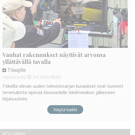
Vanhat rakennukset näyttivät arvonsa
yllättävällä tavalla
Tilaajille
Hanna Soini
5.8.2026
06:00
Tekeillä olevan uuden televisiosarjan kuvaukset ovat tuoneet
tervetullutta vipinää Kiuruvedelle Iskelmäviikon jälkeiseen
hiljaisuuteen.
Näytä kaikki
KOLUMNI