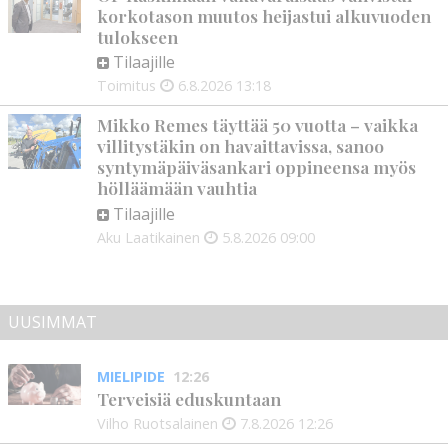
korkotason muutos heijastui alkuvuoden
tulokseen
Tilaajille
Toimitus
6.8.2026
13:18
Mikko Remes täyttää 50 vuotta – vaikka
villitystäkin on havaittavissa, sanoo
syntymäpäiväsankari oppineensa myös
hölläämään vauhtia
Tilaajille
Aku Laatikainen
5.8.2026
09:00
UUSIMMAT
MIELIPIDE
12:26
Terveisiä eduskuntaan
Vilho Ruotsalainen
7.8.2026
12:26