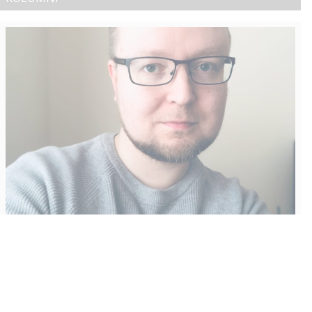
Vähempikin riittäisi?
Aku Laatikainen
31.7.2026
09:00
Tämän vuoden marraskuussa ilmestyy kaikkien aikojen
odotetuin ja ennakkotilatuin, ja hyvin todennäköisesti myös