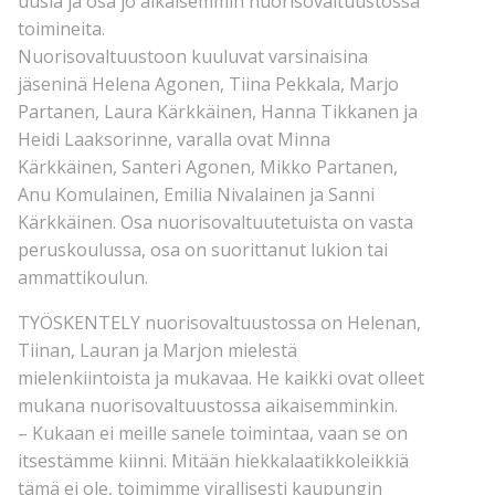
uusia ja osa jo aikaisemmin nuorisovaltuustossa
toimineita.
Nuorisovaltuustoon kuuluvat varsinaisina
jäseninä Helena Agonen, Tiina Pekkala, Marjo
Partanen, Laura Kärkkäinen, Hanna Tikkanen ja
Heidi Laaksorinne, varalla ovat Minna
Kärkkäinen, Santeri Agonen, Mikko Partanen,
Anu Komulainen, Emilia Nivalainen ja Sanni
Kärkkäinen. Osa nuorisovaltuutetuista on vasta
peruskoulussa, osa on suorittanut lukion tai
ammattikoulun.
TYÖSKENTELY nuorisovaltuustossa on Helenan,
Tiinan, Lauran ja Marjon mielestä
mielenkiintoista ja mukavaa. He kaikki ovat olleet
mukana nuorisovaltuustossa aikaisemminkin.
– Kukaan ei meille sanele toimintaa, vaan se on
itsestämme kiinni. Mitään hiekkalaatikkoleikkiä
tämä ei ole, toimimme virallisesti kaupungin