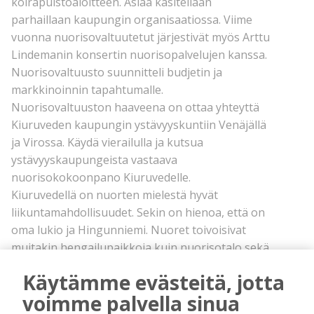
koirapuistoaloitteen. Asiaa käsitellään
parhaillaan kaupungin organisaatiossa. Viime
vuonna nuorisovaltuutetut järjestivät myös Arttu
Lindemanin konsertin nuorisopalvelujen kanssa.
Nuorisovaltuusto suunnitteli budjetin ja
markkinoinnin tapahtumalle.
Nuorisovaltuuston haaveena on ottaa yhteyttä
Kiuruveden kaupungin ystävyyskuntiin Venäjällä
ja Virossa. Käydä vierailulla ja kutsua
ystävyyskaupungeista vastaava
nuorisokokoonpano Kiuruvedelle.
Kiuruvedellä on nuorten mielestä hyvät
liikuntamahdollisuudet. Sekin on hienoa, että on
oma lukio ja Hingunniemi. Nuoret toivoisivat
muitakin hengailupaikkoja kuin nuorisotalo sekä
edullisia vaatekauppoja ja
Käytämme evästeitä, jotta
koulutusmahdollisuuksia, sillä Iisalmeen on pitkä
voimme palvella sinua
matka.