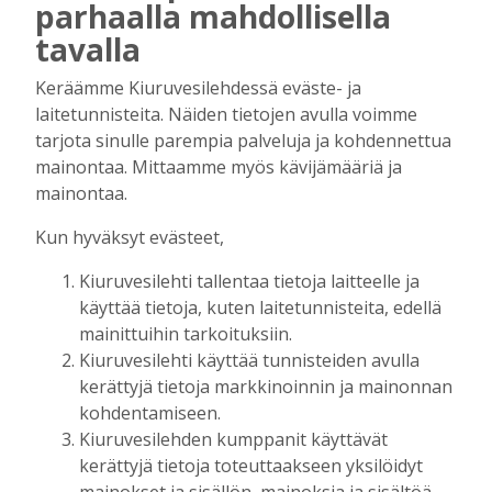
– Toivoisimme myös, että kiuruvetiset yrittäjät
parhaalla mahdollisella
luottaisivat nuoriin ja tarjoaisivat
tavalla
työllistymismahdollisuuksia, jatkaa Agonen.
Keräämme Kiuruvesilehdessä eväste- ja
laitetunnisteita. Näiden tietojen avulla voimme
tarjota sinulle parempia palveluja ja kohdennettua
mainontaa. Mittaamme myös kävijämääriä ja
mainontaa.
Kun hyväksyt evästeet,
Kiuruvesilehti tallentaa tietoja laitteelle ja
käyttää tietoja, kuten laitetunnisteita, edellä
mainittuihin tarkoituksiin.
Kiuruvesilehti käyttää tunnisteiden avulla
kerättyjä tietoja markkinoinnin ja mainonnan
kohdentamiseen.
Kiuruvesilehden kumppanit käyttävät
kerättyjä tietoja toteuttaakseen yksilöidyt
AIEMMIN AIHEESTA