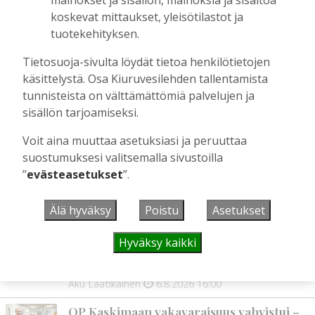
mainokset ja sisällön, mainoksia ja sisältöä
koskevat mittaukset, yleisötilastot ja
Kiuruvedelle ja Iisalmeen
tuotekehityksen.
ostopalvelulääkäri – tarkoituksena on
helpottaa kaupunkien lääkäripulaa
Tietosuoja-sivulta löydät tietoa henkilötietojen
Tilaajille
käsittelystä. Osa Kiuruvesilehden tallentamista
Aku Laatikainen
7.8.2026
12:00
tunnisteista on välttämättömiä palvelujen ja
Golftapahtuma tuotti jälleen komeasti
sisällön tarjoamiseksi.
tukea Kiuruveden nuorille – palkittavat
Voit aina muuttaa asetuksiasi ja peruuttaa
julkaistaan loppuvuodesta
suostumuksesi valitsemalla sivustoilla
Tilaajille
”
evästeasetukset
”.
Aku Laatikainen
7.8.2026
11:33
Biokaasu, Hingunniemi, tiet,
Älä hyväksy
Poistu
Asetukset
rahoitusasiat, työllisyys, lääkäripula… –
ministeri Sari Essayahin kanssa piisasi
Hyväksy kaikki
keskustelunaiheita
Tilaajille
Aku Laatikainen
6.8.2026
16:00
OP Kaskimaan vakavaraisuus vahvistui –