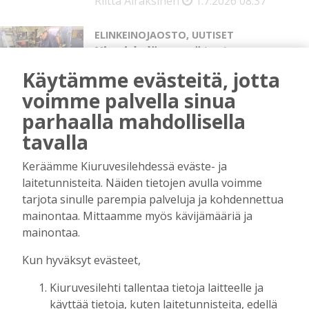
Riitta Airaksinen
1.7.2026
08:37
ELINKEINOJAOSTO
,
UUTISET
Niemiskylän seppä tuntee
potkurit: “Tutustuin
Käytämme evästeitä, jotta
avaruustekniikkaan ja hankin
lentolupakirjan, sieltä se
voimme palvella sinua
potkurihulluus lähti”
parhaalla mahdollisella
Tilaajille
tavalla
Kirsi Haapea
16.6.2026
15:23
Keräämme Kiuruvesilehdessä eväste- ja
UUTISET
,
YRITTÄJYYS
laitetunnisteita. Näiden tietojen avulla voimme
Hurmaus hurmaa jälleen – Anni
tarjota sinulle parempia palveluja ja kohdennettua
Kulhomäki tekee kauneuden alan
mainontaa. Mittaamme myös kävijämääriä ja
töitä ja opettaa
mainontaa.
Tilaajille
Jaana Selander
16.6.2026
11:34
Kun hyväksyt evästeet,
Kiuruvesilehti tallentaa tietoja laitteelle ja
UUTISET
,
YRITTÄJYYS
käyttää tietoja, kuten laitetunnisteita, edellä
Kiuruvedelle aukesi uusi Nosto-