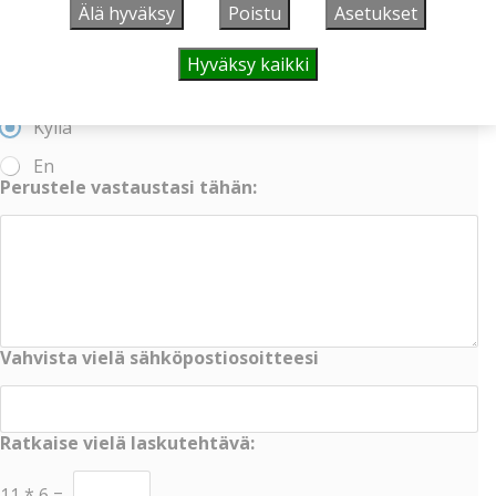
Älä hyväksy
Poistu
Asetukset
VIIKON KYSYMYS
Hyväksy kaikki
Sienestätkö?
Kyllä
En
Perustele vastaustasi tähän:
Vahvista vielä sähköpostiosoitteesi
Ratkaise vielä laskutehtävä:
11
*
6
=