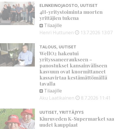
ELINKEINOJAOSTO
,
UUTISET
4H-yritystoiminta nuorten
yrittäjien tukena
Tilaajille
Henri Huttunen
13.7.2026
13:07
TALOUS
,
UUTISET
WellO2 hakeutui
yrityssaneeraukseen –
panostukset kansainväliseen
kasvuun ovat kuormittaneet
kassavirtaa kestämättömällä
tavalla
Tilaajille
Aku Laatikainen
8.7.2026
11:41
UUTISET
,
YRITTÄJYYS
Kiuruveden K-Supermarket saa
uudet kauppiaat