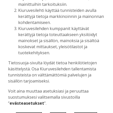
automaatti
mainittuihin tarkoituksiin.
Kiuruvesilehti käyttää tunnisteiden avulla
Tilaajille
kerättyjä tietoja markkinoinnin ja mainonnan
Hanna Soini
5.6.2026
14:04
kohdentamiseen.
Kiuruvesilehden kumppanit käyttävät
UUTISET
,
YRITTÄJYYS
kerättyjä tietoja toteuttaakseen yksilöidyt
Kiuruvetinen yritys myi
liiketoimintaansa: “Kauppa
mainokset ja sisällön, mainoksia ja sisältöä
varmistaa vuosikymmenten aikana
koskevat mittaukset, yleisötilastot ja
kertyneen suomalaisen
tuotekehityksen.
hydrauliikkaosaamisen säilymisen
ja jatkuvuuden”
Tietosuoja-sivulta löydät tietoa henkilötietojen
Tilaajille
käsittelystä. Osa Kiuruvesilehden tallentamista
Hanna Soini
4.6.2026
15:48
tunnisteista on välttämättömiä palvelujen ja
sisällön tarjoamiseksi.
Voit aina muuttaa asetuksiasi ja peruuttaa
aiemmat
suostumuksesi valitsemalla sivustoilla
”
evästeasetukset
”.