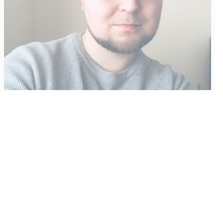
Vähempikin riittäisi?
Aku Laatikainen
31.7.2026
09:00
Tämän vuoden marraskuussa ilmestyy kaikkien aikojen
odotetuin ja ennakkotilatuin, ja hyvin todennäköisesti myös
kaikkien aikojen myydyimmäksi videopeliksi nouseva GTA VI.