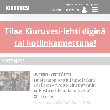
Perjantai 7.8.2026 -
Lahja ja Yrsa
KIRJAUDU
LUO TUNNUS
Tilaa Kiuruvesi-lehti diginä
tai kotiinkannettuna!
YRITTÄJYYS
UUTISET
,
YRITTÄJYYS
Huoltamon pattitilanne jatkuu
edelleen – “Polttoainemyynnin
jatkosta ei ole mitään tietoa”
Tilaajille
Kirsi Haapea
23.7.2026
09:00