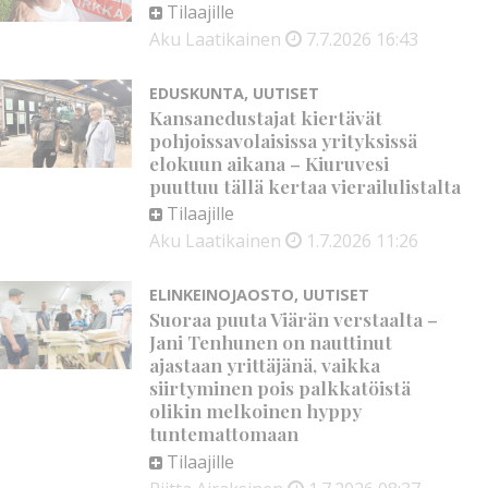
Tilaajille
Aku Laatikainen
7.7.2026
16:43
EDUSKUNTA
,
UUTISET
Kansanedustajat kiertävät
pohjoissavolaisissa yrityksissä
elokuun aikana – Kiuruvesi
puuttuu tällä kertaa vierailulistalta
Tilaajille
Aku Laatikainen
1.7.2026
11:26
ELINKEINOJAOSTO
,
UUTISET
Suoraa puuta Viärän verstaalta –
Jani Tenhunen on nauttinut
ajastaan yrittäjänä, vaikka
siirtyminen pois palkkatöistä
olikin melkoinen hyppy
tuntemattomaan
Tilaajille