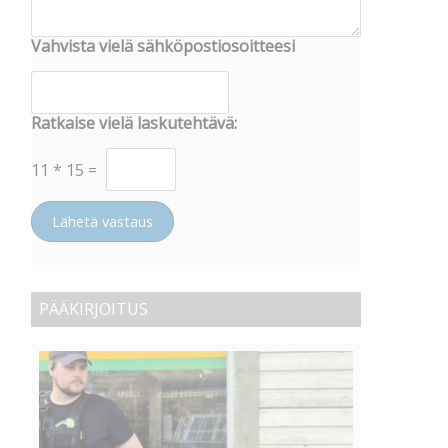
Vahvista vielä sähköpostiosoitteesi
Ratkaise vielä laskutehtävä:
11
*
15
=
Lähetä vastaus
PÄÄKIRJOITUS