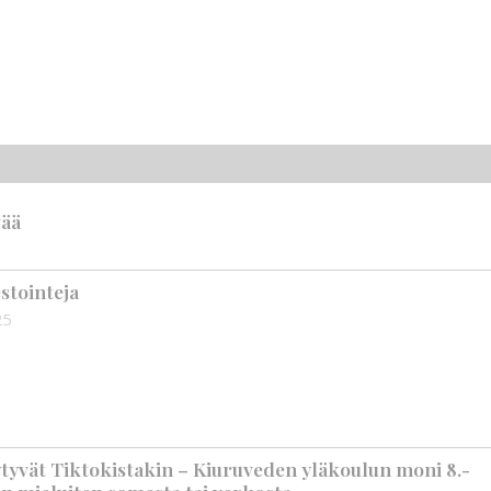
vää
stointeja
25
ytyvät Tiktokistakin – Kiuruveden yläkoulun moni 8.-