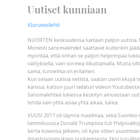
Uutiset kunniaan
Kiuruvesilehti
NUORTEN keskuudessa luetaan paljon uutisia. M
Monesti sanomalehdet saattavat kuitenkin jäädä
myöntää, että onhan se paljon helpompaa lukea
välityksellä, vain sormea liikuttamalla. Mutta si
sama, tunnelma on erilainen.
Kun selaan uutisia netistä, saatan usein eksyä t
kanssa, katson juuri ladatun videon Youtubesta 
Sanomalehteä lukiessa keskityn ainoastaan uutis
tehdä vain yhtä asiaa yhtä aikaa, lukea.
VUOSI 2017 oli täynnä maailmaa, sekä Suomea mul
tammikuussa Donald Trumpista tuli Yhdysvaltoje
kerta toisensa jälkeen, oli kyse sitten uusimmas
ilmastosopimuksen purkamisesta. Yksi surullisim