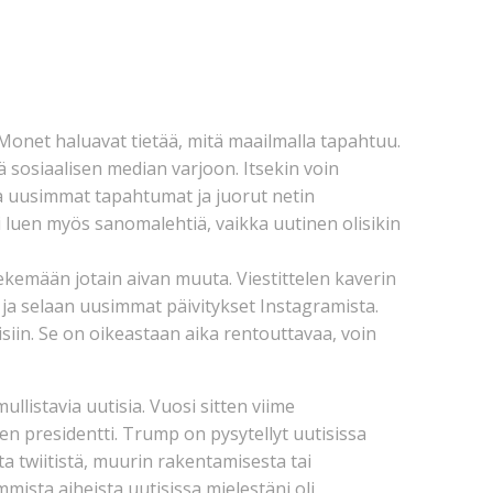
onet haluavat tietää, mitä maailmalla tapahtuu.
 sosiaalisen median varjoon. Itsekin voin
 uusimmat tapahtumat ja juorut netin
lti luen myös sanomalehtiä, vaikka uutinen olisikin
ekemään jotain aivan muuta. Viestittelen kaverin
ja selaan uusimmat päivitykset Instagramista.
iin. Se on oikeastaan aika rentouttavaa, voin
listavia uutisia. Vuosi sitten viime
n presidentti. Trump on pysytellyt uutisissa
ta twiitistä, muurin rakentamisesta tai
mista aiheista uutisissa mielestäni oli