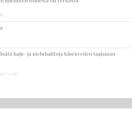
on mieluiten somesta tai verkosta
00
a
 lisätä haju- ja meluhaittoja Kiuruveden taajaman
023
11:08