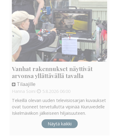
Vanhat rakennukset näyttivät
arvonsa yllättävällä tavalla
Tilaajille
Hanna Soini
5.8.2026
06:00
Tekeillä olevan uuden televisiosarjan kuvaukset
ovat tuoneet tervetullutta vipinää Kiuruvedelle
Iskelmäviikon jälkeiseen hiljaisuuteen.
Näytä kaikki