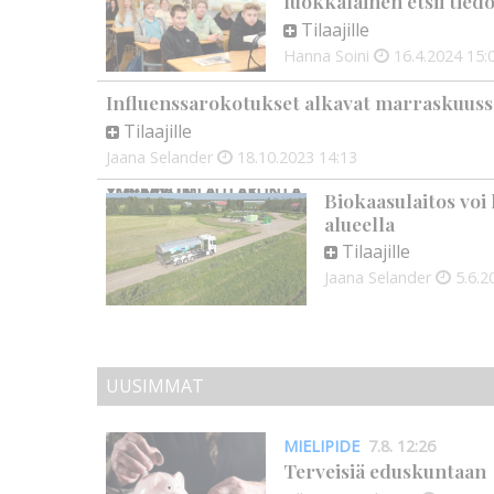
luokkalainen etsii tied
Tilaajille
Hanna Soini
16.4.2024
15:
Influenssarokotukset alkavat marraskuuss
Tilaajille
Jaana Selander
18.10.2023
14:13
YLÄ-SAVON YMPÄRISTÖLAUTAKUNTA
YLÄ-SAVON YMPÄRISTÖLAUTAKUNTA
Biokaasulaitos voi
alueella
Tilaajille
Jaana Selander
5.6.2
UUSIMMAT
MIELIPIDE
7.8. 12:26
Terveisiä eduskuntaan