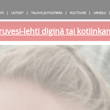
HTI
UUTISET
TALOUS JA POLITIIKKA
KULTTUURI
URHEILU
ruvesi-lehti diginä tai kotiink