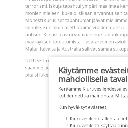
terrorismi. Iskuja tapahtui ympäri maailmaa kert
monien mieleen, kuka olisikaan arvannut sen tap
Monesti surulliset tapahtumat jäävät mieliimme 
minulle, kun aloin miettiä viime vuoden uutisi
uutisen. Kiinassa astui voimaan norsunluukaup
määräyksen toteutumista. Tasa-arvoinen aviolii
Malta, Itävalta ja Australia sallivat samaa sukup
UUTISET ovat tärkeitä, olivat ne sitten paperill
saamme tietoa maailman tapahtumista. Ne laittav
Käytämme evästeitä
pitäisi lukea uutisia?
mahdollisella taval
Keräämme Kiuruvesilehdessä eväst
kohdennettua mainontaa. Mitta
Kun hyväksyt evästeet,
Kiuruvesilehti tallentaa tiet
Kiuruvesilehti käyttää tun