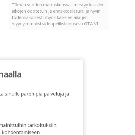
Tämän vuoden marraskuussa ilmestyy kaikkien
aikojen odotetuin ja ennakkotilatuin, ja hyvin
todennäköisesti myös kaikkien aikojen
myydyimmäksi videopeliksi nouseva GTA VI.
haalla
a sinulle parempia palveluja ja
 mainittuihin tarkoituksiin.
an kohdentamiseen.