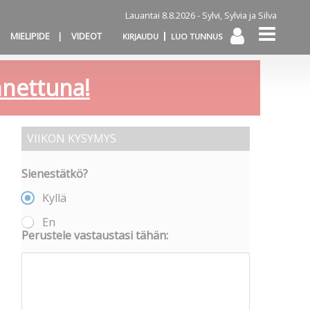
Lauantai 8.8.2026 -
Sylvi, Sylvia ja Silva
MIELIPIDE
VIDEOT
KIRJAUDU
LUO TUNNUS
annettuna!
VIIKON KYSYMYS
Sienestätkö?
Kyllä
En
Perustele vastaustasi tähän: