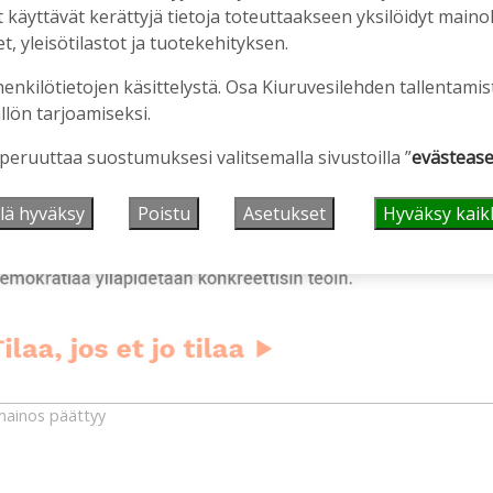
äyttävät kerättyjä tietoja toteuttaakseen yksilöidyt mainoks
mainos alkaa
, yleisötilastot ja tuotekehityksen.
henkilötietojen käsittelystä. Osa Kiuruvesilehden tallentamis
llön tarjoamiseksi.
 peruuttaa suostumuksesi valitsemalla sivustoilla ”
evästease
lä hyväksy
Poistu
Asetukset
Hyväksy kaik
ainos päättyy