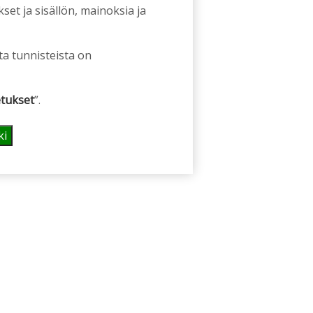
et ja sisällön, mainoksia ja
ta tunnisteista on
tukset
”.
ki