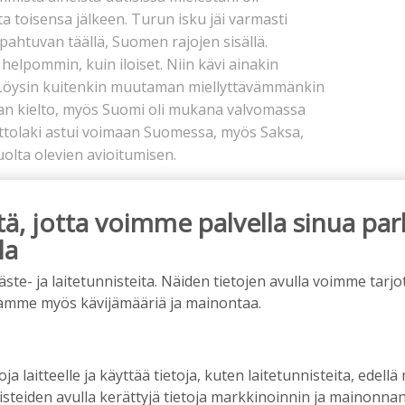
a toisensa jälkeen. Turun isku jäi varmasti
ahtuvan täällä, Suomen rajojen sisällä.
helpommin, kuin iloiset. Niin kävi ainakin
a. Löysin kuitenkin muutaman miellyttävämmänkin
an kielto, myös Suomi oli mukana valvomassa
ttolaki astui voimaan Suomessa, myös Saksa,
uolta olevien avioitumisen.
a tai matkapuhelimen näytöllä. Niiden kautta
at meidät miettimään ja toimimaan. Miksi siis ei
, jotta voimme palvella sinua par
la
e- ja laitetunnisteita. Näiden tietojen avulla voimme tarjot
amme myös kävijämääriä ja mainontaa.
oja laitteelle ja käyttää tietoja, kuten laitetunnisteita, edellä
nisteiden avulla kerättyjä tietoja markkinoinnin ja mainonn