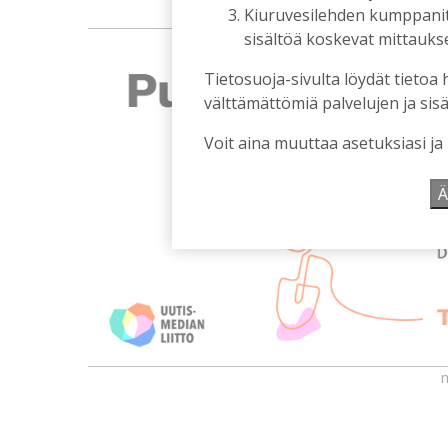
Kiuruvesilehden kumppanit k
sisältöä koskevat mittaukset
Tietosuoja-sivulta löydät tietoa 
välttämättömiä palvelujen ja sisä
Voit aina muuttaa asetuksiasi ja
Ä
m