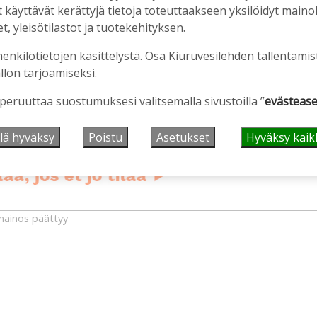
äyttävät kerättyjä tietoja toteuttaakseen yksilöidyt mainoks
, yleisötilastot ja tuotekehityksen.
henkilötietojen käsittelystä. Osa Kiuruvesilehden tallentamis
llön tarjoamiseksi.
 peruuttaa suostumuksesi valitsemalla sivustoilla ”
evästease
lä hyväksy
Poistu
Asetukset
Hyväksy kaik
ainos päättyy