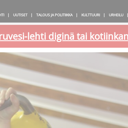
HTI
UUTISET
TALOUS JA POLITIIKKA
KULTTUURI
URHEILU
ruvesi-lehti diginä tai kotiink