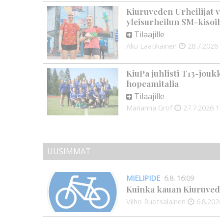
Kiuruveden Urheilijat v
yleisurheilun SM-kisoi
Tilaajille
Aku Laatikainen
28.7.2026
KiuPa juhlisti T13-jouk
hopeamitalia
Tilaajille
Marianna Grof
27.7.2026
1
UUSIMMAT
MIELIPIDE
6.8. 16:09
Kuinka kauan Kiuruved
Vilho Ruotsalainen
6.8.202