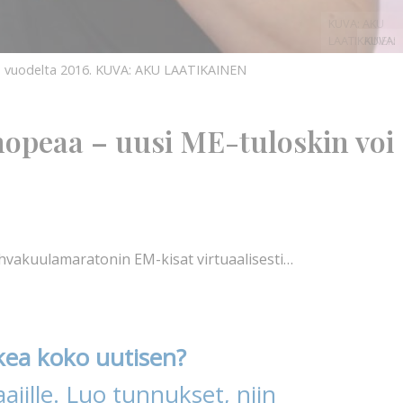
KUVA: AKU
LAATIKAINEN
KUVA:
a vuodelta 2016.
KUVA: AKU LAATIKAINEN
 hopeaa – uusi ME-tuloskin voi
hvakuulamaratonin EM-kisat virtuaalisesti…
kea koko uutisen?
ajille. Luo tunnukset, niin