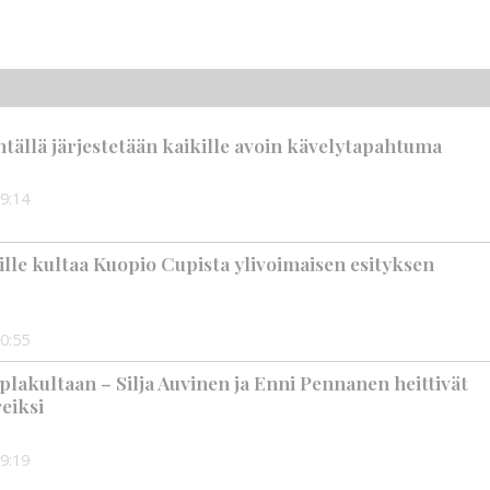
tällä järjestetään kaikille avoin kävelytapahtuma
9:14
jille kultaa Kuopio Cupista ylivoimaisen esityksen
0:55
plakultaan – Silja Auvinen ja Enni Pennanen heittivät
eiksi
9:19