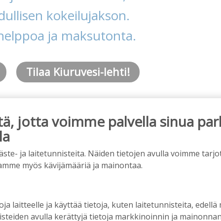
ullisen kokeilujakson.
helppoa ja maksutonta.
Tilaa Kiuruvesi-lehti!
, jotta voimme palvella sinua par
la
e- ja laitetunnisteita. Näiden tietojen avulla voimme tarjot
amme myös kävijämääriä ja mainontaa.
mainos alkaa
oja laitteelle ja käyttää tietoja, kuten laitetunnisteita, edellä
nisteiden avulla kerättyjä tietoja markkinoinnin ja mainonn