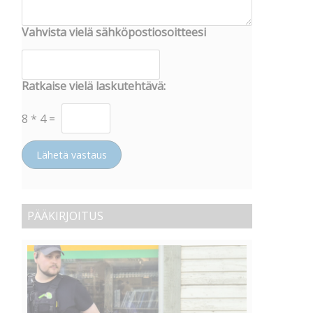
Vahvista vielä sähköpostiosoitteesi
Ratkaise vielä laskutehtävä:
8
*
4
=
Lähetä vastaus
PÄÄKIRJOITUS