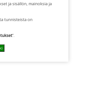
et ja sisällön, mainoksia ja
ta tunnisteista on
tukset
”.
ki