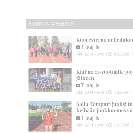
AIEMMIN AIHEESTA
Kuorevirran urheiluken
Tilaajille
Aku Laatikainen
4.8.2026
0
KiuPan 11-vuotiaille po
jälkeen
Tilaajille
Aku Laatikainen
3.8.2026
1
Salla Tompuri juoksi tu
keihään joukkuemestar
Tilaajille
Aku Laatikainen
3.8.2026
0