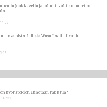
ahvalla joukkueella ja mitalitavoittein nuorten
hin
11:03
kueensa historiallista Wasa Footballcupin
5:07
en pyöräteiden annetaan rapistua?
6
16:09