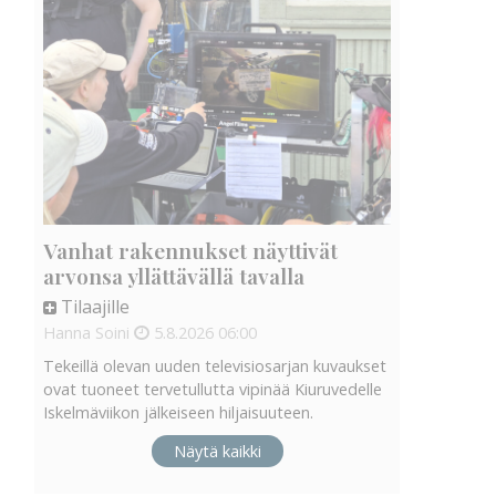
Vanhat rakennukset näyttivät
arvonsa yllättävällä tavalla
Tilaajille
Hanna Soini
5.8.2026
06:00
Tekeillä olevan uuden televisiosarjan kuvaukset
ovat tuoneet tervetullutta vipinää Kiuruvedelle
Iskelmäviikon jälkeiseen hiljaisuuteen.
Näytä kaikki