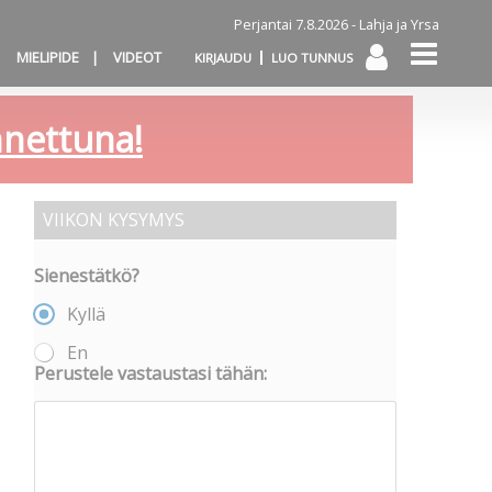
Perjantai 7.8.2026 -
Lahja ja Yrsa
MIELIPIDE
VIDEOT
KIRJAUDU
LUO TUNNUS
annettuna!
VIIKON KYSYMYS
Sienestätkö?
Kyllä
En
Perustele vastaustasi tähän: