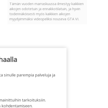
Tämän vuoden marraskuussa ilmestyy kaikkien
aikojen odotetuin ja ennakkotilatuin, ja hyvin
todennäköisesti myös kaikkien aikojen
myydyimmäksi videopeliksi nouseva GTA VI.
haalla
a sinulle parempia palveluja ja
 mainittuihin tarkoituksiin.
an kohdentamiseen.