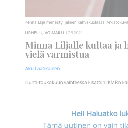
Minna Lilja menestyi jälleen kahvakuulassa. Arkistokuv
URHEILU, VOIMAILU
17.5.2021
Minna Liljalle kultaa ja
vielä varmistua
Aku Laatikainen
Huhti-toukokuun vaihteessa kisattiin IKMF:n ka
Hei! Haluatko lu
Tämä uutinen on vain tila