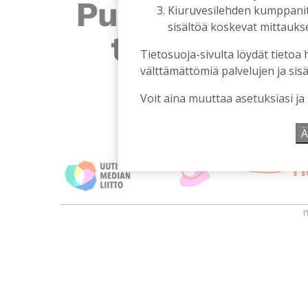
Kiuruvesilehden kumppanit k
sisältöä koskevat mittaukset
Tietosuoja-sivulta löydät tietoa 
välttämättömiä palvelujen ja sisä
Voit aina muuttaa asetuksiasi ja
Ä
m