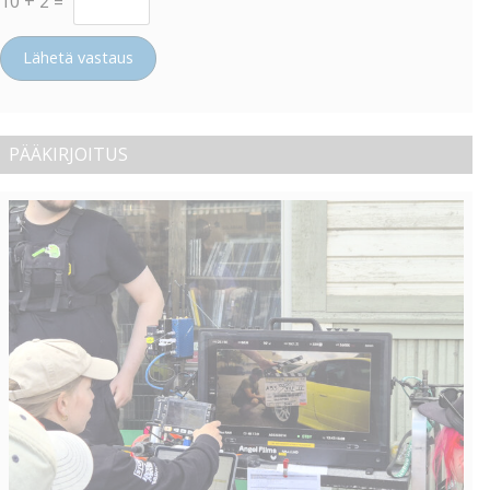
10
+
2
=
Lähetä vastaus
PÄÄKIRJOITUS