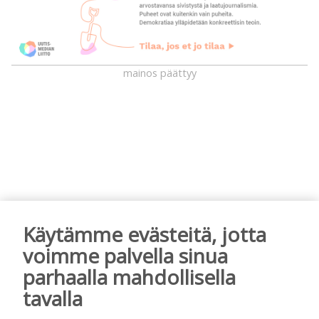
mainos päättyy
Käytämme evästeitä, jotta
AIEMMIN AIHEESTA
voimme palvella sinua
Mikko Remes täyttää 50 vuotta – vaikka
parhaalla mahdollisella
villitystäkin on havaittavissa, sanoo
tavalla
syntymäpäiväsankari oppineensa myös
hölläämään vauhtia