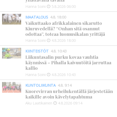
Hanna Soini
5.8.2026
06:00
MAATALOUS
4.8. 18:00
Vaikuttaako afrikkalainen sikarutto
Kiuruvedellä? “Onhan sitä osannut
odottaa”, toteaa luomusikalan yrittäjä
Hanna Soini
4.8.2026
18:00
KIINTEISTÖT
4.8. 10:43
Liikuntasalin purku kovaa vauhtia
käynnissä – Pihalla kaivuutöitä jarruttaa
kallio
Hanna Soini
4.8.2026
10:43
KUNTOLIIKUNTA
4.8. 9:14
Kuorevirran urheilukentällä järjestetään
kaikille avoin kävelytapahtuma
Aku Laatikainen
4.8.2026
09:14