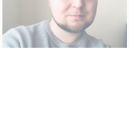
Vähempikin riittäisi?
Aku Laatikainen
31.7.2026
09:00
Tämän vuoden marraskuussa ilmestyy kaikkien aikojen
odotetuin ja ennakkotilatuin, ja hyvin todennäköisesti myös
kaikkien aikojen myydyimmäksi videopeliksi nouseva GTA VI.