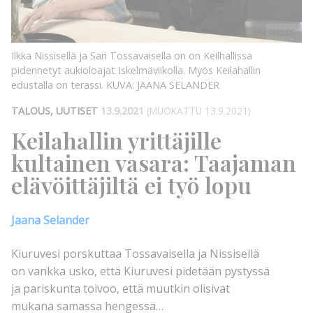
KUVA:
JAANA
SELANDER
KUVA:
Ilkka Nissisellä ja Sari Tossavaisella on on Keilhallissa
pidennetyt aukioloajat Iskelmäviikolla. Myös Keilahallin
edustalla on terassi.
KUVA: JAANA SELANDER
TALOUS, UUTISET
13.9.2021
(MUOKATTU 13.9.2021)
Keilahallin yrittäjille
kultainen vasara: Taajaman
elävöittäjiltä ei työ lopu
Jaana Selander
Kiuruvesi porskuttaa Tossavaisella ja Nissisellä
on vankka usko, että Kiuruvesi pidetään pystyssä
ja pariskunta toivoo, että muutkin olisivat
mukana samassa hengessä…