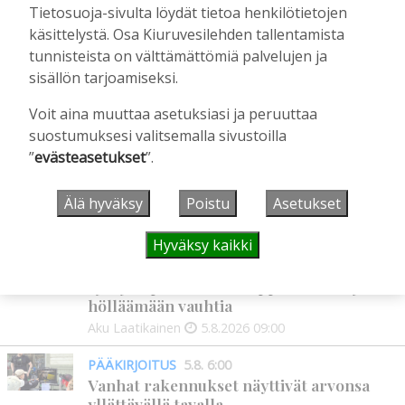
Hanna Soini
3.8.2026
10:33
Tietosuoja-sivulta löydät tietoa henkilötietojen
käsittelystä. Osa Kiuruvesilehden tallentamista
Rattijuoppoja jäi eniten kiinni Pohjois-
tunnisteista on välttämättömiä palvelujen ja
Savossa
sisällön tarjoamiseksi.
Tilaajille
Hanna Soini
1.8.2026
06:15
Voit aina muuttaa asetuksiasi ja peruuttaa
suostumuksesi valitsemalla sivustoilla
”
evästeasetukset
”.
UUSIMMAT
Älä hyväksy
Poistu
Asetukset
IHMISET
5.8. 9:00
Hyväksy kaikki
Mikko Remes täyttää 50 vuotta – vaikka
villitystäkin on havaittavissa, sanoo
syntymäpäiväsankari oppineensa myös
hölläämään vauhtia
Aku Laatikainen
5.8.2026
09:00
PÄÄKIRJOITUS
5.8. 6:00
Vanhat rakennukset näyttivät arvonsa
yllättävällä tavalla