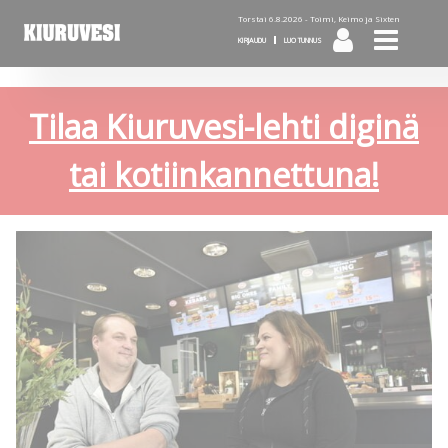
Torstai 6.8.2026 -
Toimi, Keimo ja Sixten
KIRJAUDU
LUO TUNNUS
Tilaa Kiuruvesi-lehti diginä
tai kotiinkannettuna!