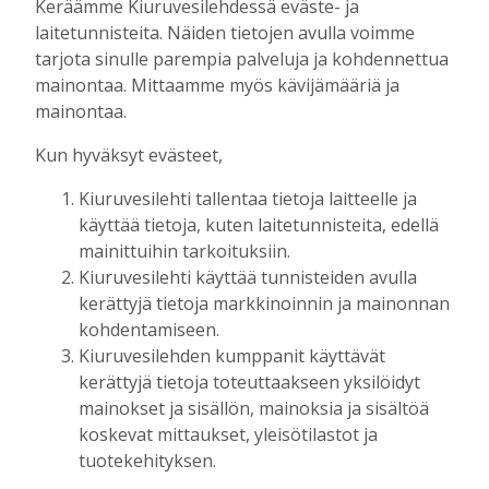
Keräämme Kiuruvesilehdessä eväste- ja
Tilaajille
laitetunnisteita. Näiden tietojen avulla voimme
Aku Laatikainen
5.8.2026
09:00
tarjota sinulle parempia palveluja ja kohdennettua
Vaikuttaako afrikkalainen sikarutto
mainontaa. Mittaamme myös kävijämääriä ja
Kiuruvedellä? “Onhan sitä osannut
mainontaa.
odottaa”, toteaa luomusikalan yrittäjä
Kun hyväksyt evästeet,
Tilaajille
Hanna Soini
4.8.2026
18:00
Kiuruvesilehti tallentaa tietoja laitteelle ja
käyttää tietoja, kuten laitetunnisteita, edellä
Liikuntasalin purku kovaa vauhtia
käynnissä – Pihalla kaivuutöitä jarruttaa
mainittuihin tarkoituksiin.
kallio
Kiuruvesilehti käyttää tunnisteiden avulla
Tilaajille
kerättyjä tietoja markkinoinnin ja mainonnan
Hanna Soini
4.8.2026
10:43
kohdentamiseen.
Kiuruvesilehden kumppanit käyttävät
Vanhan kirjaston purku alkaa – Ihmiset
kerättyjä tietoja toteuttaakseen yksilöidyt
saivat hakea rakennukseen jäänyttä
mainokset ja sisällön, mainoksia ja sisältöä
tavaraa pois – Katso mitä kirjastosta
koskevat mittaukset, yleisötilastot ja
löytyi
tuotekehityksen.
Tilaajille