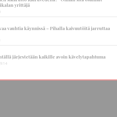
ikalan yrittäjä
0
aa vauhtia käynnissä – Pihalla kaivuutöitä jarruttaa
3
tällä järjestetään kaikille avoin kävelytapahtuma
9:14