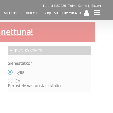
Torstai 6.8.2026 -
Toimi, Keimo ja Sixten
MIELIPIDE
VIDEOT
KIRJAUDU
LUO TUNNUS
annettuna!
VIIKON KYSYMYS
Sienestätkö?
Kyllä
En
Perustele vastaustasi tähän: