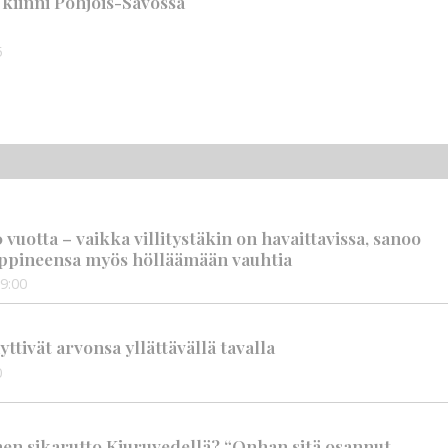
n kiinni Pohjois-Savossa
5
vuotta – vaikka villitystäkin on havaittavissa, sanoo
ppineensa myös hölläämään vauhtia
9:00
tivät arvonsa yllättävällä tavalla
0
nen sikarutto Kiuruvedellä? “Onhan sitä osannut