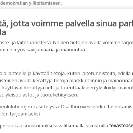
, jotta voimme palvella sinua par
la
ainos päättyy
e- ja laitetunnisteita. Näiden tietojen avulla voimme tarjot
amme myös kävijämääriä ja mainontaa.
oja laitteelle ja käyttää tietoja, kuten laitetunnisteita, edellä
nisteiden avulla kerättyjä tietoja markkinoinnin ja mainonn
äyttävät kerättyjä tietoja toteuttaakseen yksilöidyt mainoks
, yleisötilastot ja tuotekehityksen.
henkilötietojen käsittelystä. Osa Kiuruvesilehden tallentamis
llön tarjoamiseksi.
vuotta – vaikka villitystäkin on havaittavissa, sanoo
 peruuttaa suostumuksesi valitsemalla sivustoilla ”
evästease
ppineensa myös hölläämään vauhtia