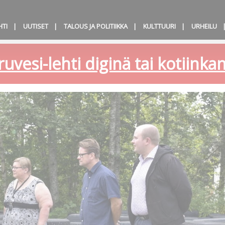
HTI
UUTISET
TALOUS JA POLITIIKKA
KULTTUURI
URHEILU
ruvesi-lehti diginä tai kotiink