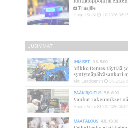
Rattijuoppoja jäi enite
Tilaajille
Hanna Soini
1.8.2026
06:1
UUSIMMAT
IHMISET
5.8. 9:00
Mikko Remes täyttää 50 
syntymäpäiväsankari o
Aku Laatikainen
5.8.2026
0
PÄÄKIRJOITUS
5.8. 6:00
Vanhat rakennukset näyt
Hanna Soini
5.8.2026
06:0
MAATALOUS
4.8. 18:00
Vaikuttaako afrikkalai