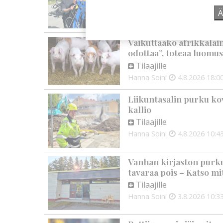
Tilaajille
Ä
Aku Laatikainen
5.8.2026
0
Vaikuttaako afrikkalai
odottaa”, toteaa luomus
Tilaajille
Hanna Soini
4.8.2026
18:0
Liikuntasalin purku kov
kallio
Tilaajille
Hanna Soini
4.8.2026
10:4
Vanhan kirjaston purku
tavaraa pois – Katso mit
Tilaajille
Hanna Soini
3.8.2026
10:3