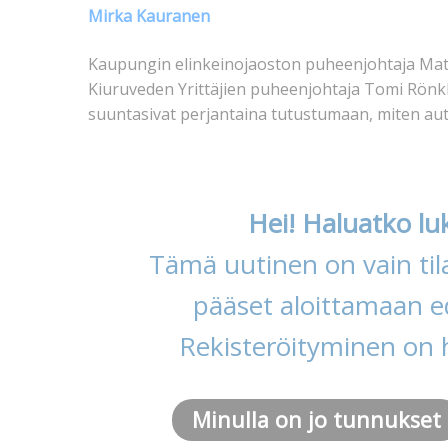
Mirka Kauranen
Kaupungin elinkeinojaoston puheenjohtaja Matt
Kiuruveden Yrittäjien puheenjohtaja Tomi Rön
suuntasivat perjantaina tutustumaan, miten aut
Hei! Haluatko lu
Tämä uutinen on vain tila
pääset aloittamaan ed
Rekisteröityminen on 
Minulla on jo tunnukset