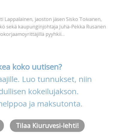
i Lappalainen, jaoston jäsen Sisko Toivanen,
kkö sekä kaupunginjohtaja Juha-Pekka Rusanen
okorjaamoyrittäjillä pyyhkii…
kea koko uutisen?
ajille. Luo tunnukset, niin
ullisen kokeilujakson.
helppoa ja maksutonta.
Tilaa Kiuruvesi-lehti!