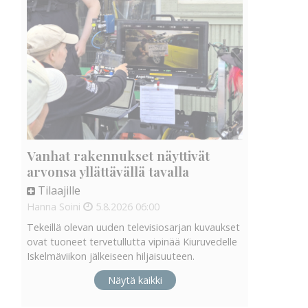
Vanhat rakennukset näyttivät
arvonsa yllättävällä tavalla
Tilaajille
Hanna Soini
5.8.2026
06:00
Tekeillä olevan uuden televisiosarjan kuvaukset
ovat tuoneet tervetullutta vipinää Kiuruvedelle
Iskelmäviikon jälkeiseen hiljaisuuteen.
Näytä kaikki