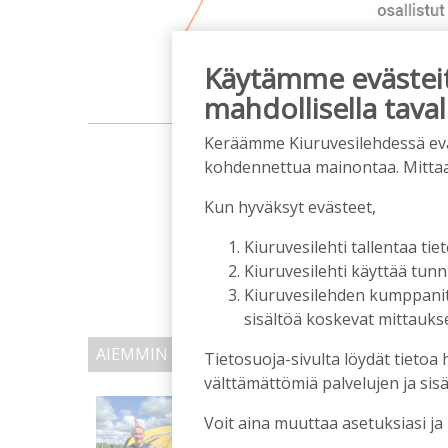
Käytämme evästeitä
mahdollisella taval
m
Keräämme Kiuruvesilehdessä eväst
kohdennettua mainontaa. Mitta
Kun hyväksyt evästeet,
Kiuruvesilehti tallentaa tiet
Kiuruvesilehti käyttää tun
Kiuruvesilehden kumppanit k
sisältöä koskevat mittaukset
AIEMMIN AIHEESTA
Tietosuoja-sivulta löydät tietoa 
välttämättömiä palvelujen ja sisä
Mikko Remes täyttää 50 
Voit aina muuttaa asetuksiasi ja
syntymäpäiväsankari o