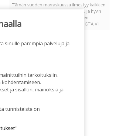
Tämän vuoden marraskuussa ilmestyy kaikkien
aikojen odotetuin ja ennakkotilatuin, ja hyvin
todennäköisesti myös kaikkien aikojen
haalla
myydyimmäksi videopeliksi nouseva GTA VI.
a sinulle parempia palveluja ja
 mainittuihin tarkoituksiin.
an kohdentamiseen.
et ja sisällön, mainoksia ja
ta tunnisteista on
tukset
”.