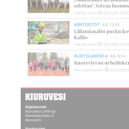
odottaa”, toteaa luomus
Hanna Soini
4.8.2026
18:0
KIINTEISTÖT
4.8. 10:43
Liikuntasalin purku kov
kallio
Hanna Soini
4.8.2026
10:4
KUNTOLIIKUNTA
4.8. 9:14
Kuorevirran urheiluken
Aku Laatikainen
4.8.2026
0
Käyntiosoite
:
Kiuruvesi Lehti oy
Niemistenkatu 4
Kiuruvesi
Postiosoite
: