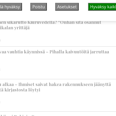
lä hyväksy
Poistu
Asetukset
Hyväksy kaik
9:00
nen sikarutto Kiuruvedellä? “Onhan sitä osannut
ikalan yrittäjä
0
aa vauhtia käynnissä – Pihalla kaivuutöitä jarruttaa
3
 alkaa – Ihmiset saivat hakea rakennukseen jäänyttä
ä kirjastosta löytyi
3