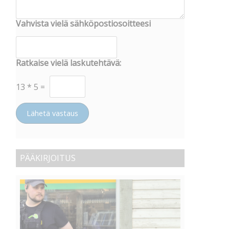
Vahvista vielä sähköpostiosoitteesi
Ratkaise vielä laskutehtävä:
13
*
5
=
Lähetä vastaus
PÄÄKIRJOITUS