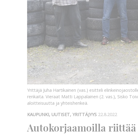
Yrittäjä Juha Hartikainen (vas.) esitteli elinkeinojaosto
renkaita. Vieraat Matti Lappalainen (2. vas.), Sisko To
aloitteisuutta ja yhteishenkeä.
KAUPUNKI, UUTISET, YRITTÄJYYS
22.8.2022
Autokorjaamoilla riittää