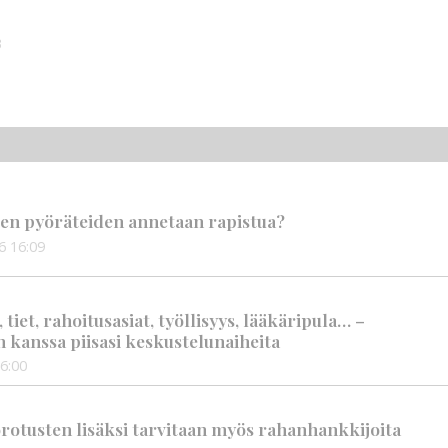
3
en pyöräteiden annetaan rapistua?
6
16:09
iet, rahoitusasiat, työllisyys, lääkäripula… –
n kanssa piisasi keskustelunaiheita
6:00
rotusten lisäksi tarvitaan myös rahanhankkijoita