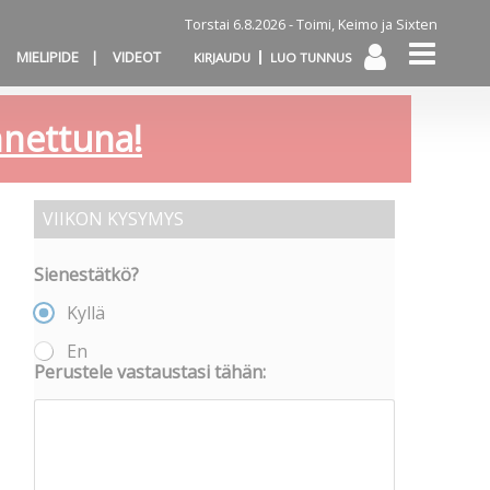
Torstai 6.8.2026 -
Toimi, Keimo ja Sixten
MIELIPIDE
VIDEOT
KIRJAUDU
LUO TUNNUS
annettuna!
VIIKON KYSYMYS
Sienestätkö?
Kyllä
En
Perustele vastaustasi tähän: