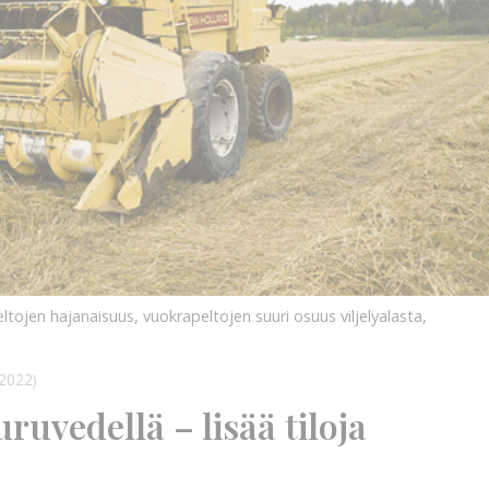
tojen hajanaisuus, vuokrapeltojen suuri osuus viljelyalasta,
2022)
uruvedellä – lisää tiloja