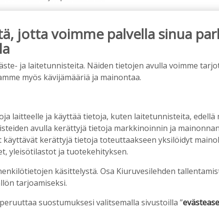
, jotta voimme palvella sinua par
la
ainos päättyy
e- ja laitetunnisteita. Näiden tietojen avulla voimme tarjot
amme myös kävijämääriä ja mainontaa.
oja laitteelle ja käyttää tietoja, kuten laitetunnisteita, edellä
nisteiden avulla kerättyjä tietoja markkinoinnin ja mainonn
äyttävät kerättyjä tietoja toteuttaakseen yksilöidyt mainoks
, yleisötilastot ja tuotekehityksen.
henkilötietojen käsittelystä. Osa Kiuruvesilehden tallentamis
llön tarjoamiseksi.
iet, rahoitusasiat, työllisyys, lääkäripula… –
n kanssa piisasi keskustelunaiheita
 peruuttaa suostumuksesi valitsemalla sivustoilla ”
evästease