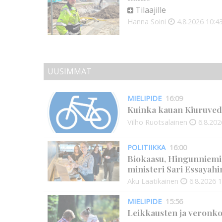
Tilaajille
Hanna Soini
4.8.2026
10:4
UUSIMMAT
MIELIPIDE
16:09
Kuinka kauan Kiuruved
Vilho Ruotsalainen
6.8.202
POLITIIKKA
16:00
Biokaasu, Hingunniemi, t
ministeri Sari Essayahi
Aku Laatikainen
6.8.2026
1
MIELIPIDE
15:56
Leikkausten ja veronko