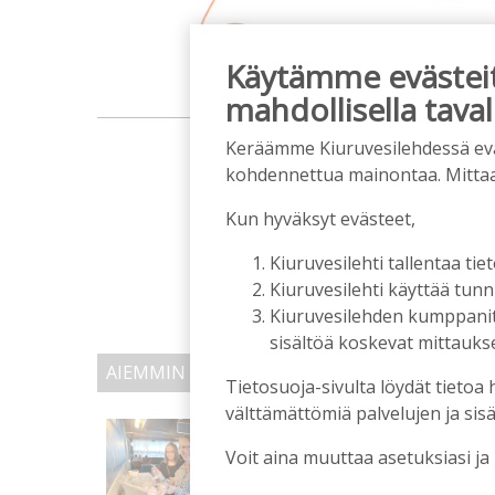
Käytämme evästeitä
mahdollisella taval
m
Keräämme Kiuruvesilehdessä eväst
kohdennettua mainontaa. Mitta
Kun hyväksyt evästeet,
Kiuruvesilehti tallentaa tiet
Kiuruvesilehti käyttää tun
Kiuruvesilehden kumppanit k
sisältöä koskevat mittaukset
AIEMMIN AIHEESTA
Tietosuoja-sivulta löydät tietoa 
välttämättömiä palvelujen ja sisä
Biokaasu, Hingunniemi, t
ministeri Sari Essayahi
Voit aina muuttaa asetuksiasi ja
Tilaajille