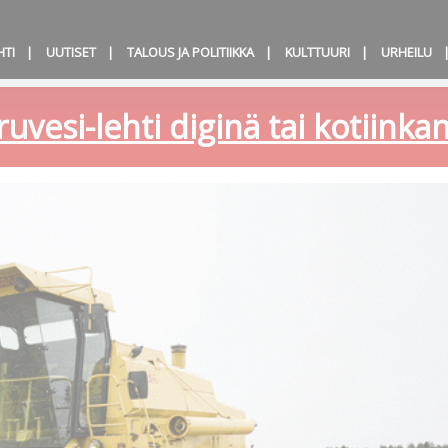
HTI
UUTISET
TALOUS JA POLITIIKKA
KULTTUURI
URHEILU
ruvesi-lehti diginä tai kotiink