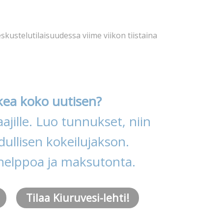
eskustelutilaisuudessa viime viikon tiistaina
kea koko uutisen?
ajille. Luo tunnukset, niin
ullisen kokeilujakson.
helppoa ja maksutonta.
Tilaa Kiuruvesi-lehti!