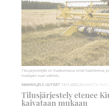
Tilusjärjestelyllä on maakunnassa omat haasteensa; pel
maalajien suuri vaihtelu.
MAANVILJELY, UUTISET
14.11.2022
(MUOKATTU 14.11.
Tilusjärjestely etenee Ki
kaivataan mukaan