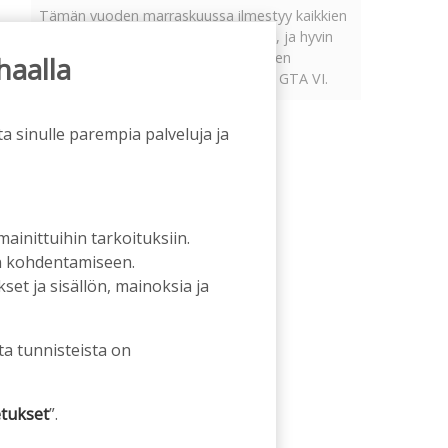
Tämän vuoden marraskuussa ilmestyy kaikkien
aikojen odotetuin ja ennakkotilatuin, ja hyvin
todennäköisesti myös kaikkien aikojen
haalla
myydyimmäksi videopeliksi nouseva GTA VI.
a sinulle parempia palveluja ja
 mainittuihin tarkoituksiin.
an kohdentamiseen.
et ja sisällön, mainoksia ja
ta tunnisteista on
tukset
”.