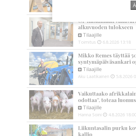
Aku Laatikainen
6.8.2026
1
Ä
OP Kaskimaan vakavarai
alkuvuoden tulokseen
Tilaajille
Toimitus
6.8.2026
13:18
Mikko Remes täyttää 50 
syntymäpäiväsankari o
Tilaajille
Aku Laatikainen
5.8.2026
0
Vaikuttaako afrikkalai
odottaa”, toteaa luomus
Tilaajille
Hanna Soini
4.8.2026
18:0
Liikuntasalin purku kov
kallio