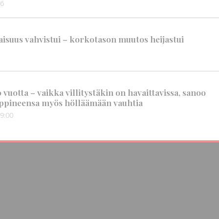
56
suus vahvistui – korkotason muutos heijastui
vuotta – vaikka villitystäkin on havaittavissa, sanoo
ppineensa myös hölläämään vauhtia
9:00