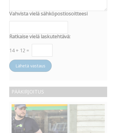
Vahvista vielä sähköpostiosoitteesi
Ratkaise vielä laskutehtävä:
14
+
12
=
Lähetä vastaus
PÄÄKIRJOITUS