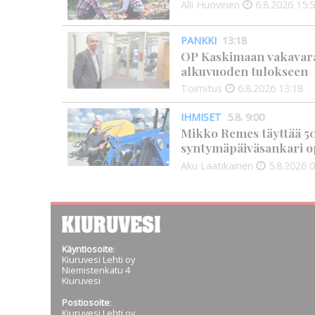
Alli Huovinen
6.8.2026
15:
PANKKI
13:18
OP Kaskimaan vakavarai
alkuvuoden tulokseen
Toimitus
6.8.2026
13:18
IHMISET
5.8. 9:00
Mikko Remes täyttää 50 
syntymäpäiväsankari o
Aku Laatikainen
5.8.2026
0
Käyntiosoite
:
Kiuruvesi Lehti oy
Niemistenkatu 4
Kiuruvesi
Postiosoite
:
Kiuruvesi Lehti oy