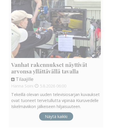
Vanhat rakennukset näyttivät
arvonsa yllättävällä tavalla
Tilaajille
Hanna Soini
5.8.2026
06:00
Tekeillä olevan uuden televisiosarjan kuvaukset
ovat tuoneet tervetullutta vipinää Kiuruvedelle
Iskelmäviikon jälkeiseen hiljaisuuteen.
Näytä kaikki