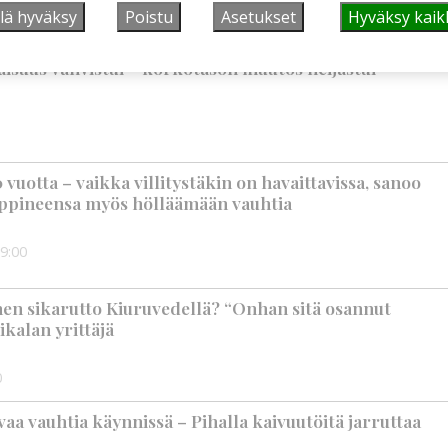
6:00
lä hyväksy
Poistu
Asetukset
Hyväksy kaik
suus vahvistui – korkotason muutos heijastui
vuotta – vaikka villitystäkin on havaittavissa, sanoo
ppineensa myös hölläämään vauhtia
9:00
nen sikarutto Kiuruvedellä? “Onhan sitä osannut
ikalan yrittäjä
0
aa vauhtia käynnissä – Pihalla kaivuutöitä jarruttaa