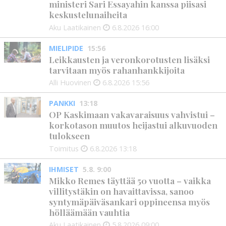
ministeri Sari Essayahin kanssa piisasi
keskustelunaiheita
Aku Laatikainen
6.8.2026
16:00
MIELIPIDE
15:56
Leikkausten ja veronkorotusten lisäksi
tarvitaan myös rahanhankkijoita
Alli Huovinen
6.8.2026
15:56
PANKKI
13:18
OP Kaskimaan vakavaraisuus vahvistui –
korkotason muutos heijastui alkuvuoden
tulokseen
Toimitus
6.8.2026
13:18
IHMISET
5.8. 9:00
Mikko Remes täyttää 50 vuotta – vaikka
villitystäkin on havaittavissa, sanoo
syntymäpäiväsankari oppineensa myös
hölläämään vauhtia
Aku Laatikainen
5.8.2026
09:00