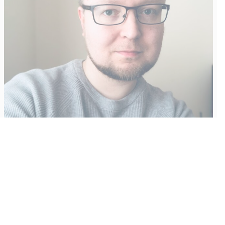
Vähempikin riittäisi?
Aku Laatikainen
31.7.2026
09:00
Tämän vuoden marraskuussa ilmestyy kaikkien aikojen
odotetuin ja ennakkotilatuin, ja hyvin todennäköisesti myös
kaikkien aikojen myydyimmäksi videopeliksi nouseva GTA VI.