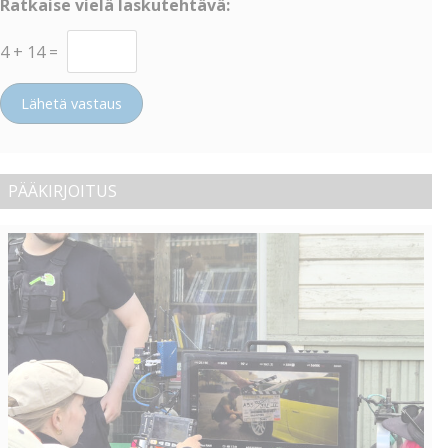
Ratkaise vielä laskutehtävä:
4
+
14
=
Lähetä vastaus
PÄÄKIRJOITUS