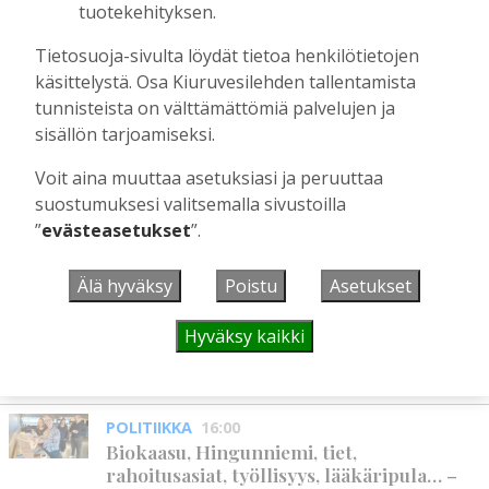
tuotekehityksen.
Hanna Soini
4.8.2026
18:00
Tietosuoja-sivulta löydät tietoa henkilötietojen
Liikuntasalin purku kovaa vauhtia
käynnissä – Pihalla kaivuutöitä jarruttaa
käsittelystä. Osa Kiuruvesilehden tallentamista
kallio
tunnisteista on välttämättömiä palvelujen ja
Tilaajille
sisällön tarjoamiseksi.
Hanna Soini
4.8.2026
10:43
Voit aina muuttaa asetuksiasi ja peruuttaa
suostumuksesi valitsemalla sivustoilla
”
evästeasetukset
”.
UUSIMMAT
Älä hyväksy
Poistu
Asetukset
MIELIPIDE
16:09
Kuinka kauan Kiuruveden pyöräteiden
Hyväksy kaikki
annetaan rapistua?
Vilho Ruotsalainen
6.8.2026
16:09
POLITIIKKA
16:00
Biokaasu, Hingunniemi, tiet,
rahoitusasiat, työllisyys, lääkäripula… –