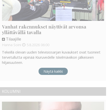
Vanhat rakennukset näyttivät arvonsa
yllättävällä tavalla
Tilaajille
Hanna Soini
5.8.2026
06:00
Tekeillä olevan uuden televisiosarjan kuvaukset ovat tuoneet
tervetullutta vipinää Kiuruvedelle Iskelmäviikon jälkeiseen
hiljaisuuteen.
Näytä kaikki
KOLUMNI