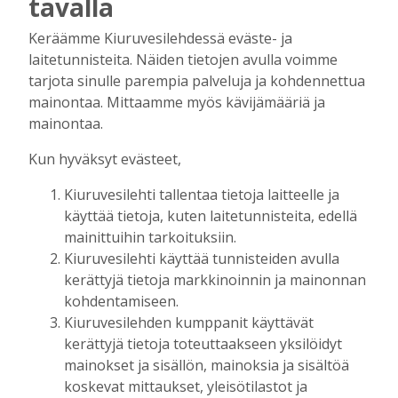
tavalla
Tilaajille
Keräämme Kiuruvesilehdessä eväste- ja
Aku Laatikainen
6.8.2026
16:00
laitetunnisteita. Näiden tietojen avulla voimme
OP Kaskimaan vakavaraisuus vahvistui –
tarjota sinulle parempia palveluja ja kohdennettua
korkotason muutos heijastui alkuvuoden
mainontaa. Mittaamme myös kävijämääriä ja
tulokseen
mainontaa.
Tilaajille
Kun hyväksyt evästeet,
Toimitus
6.8.2026
13:18
Mikko Remes täyttää 50 vuotta – vaikka
Kiuruvesilehti tallentaa tietoja laitteelle ja
villitystäkin on havaittavissa, sanoo
käyttää tietoja, kuten laitetunnisteita, edellä
syntymäpäiväsankari oppineensa myös
mainittuihin tarkoituksiin.
hölläämään vauhtia
Kiuruvesilehti käyttää tunnisteiden avulla
Tilaajille
kerättyjä tietoja markkinoinnin ja mainonnan
Aku Laatikainen
5.8.2026
09:00
kohdentamiseen.
Kiuruvesilehden kumppanit käyttävät
Vaikuttaako afrikkalainen sikarutto
kerättyjä tietoja toteuttaakseen yksilöidyt
Kiuruvedellä? “Onhan sitä osannut
odottaa”, toteaa luomusikalan yrittäjä
mainokset ja sisällön, mainoksia ja sisältöä
koskevat mittaukset, yleisötilastot ja
Tilaajille