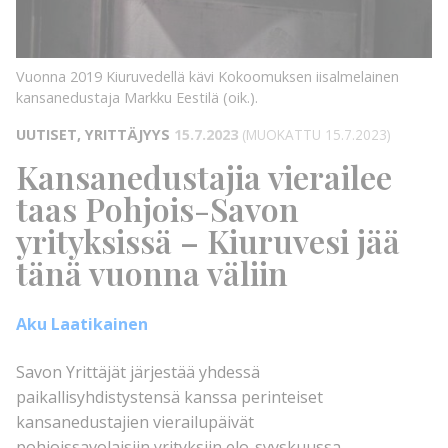
Vuonna 2019 Kiuruvedellä kävi Kokoomuksen iisalmelainen
kansanedustaja Markku Eestilä (oik.).
UUTISET, YRITTÄJYYS
15.7.2023
(MUOKATTU 15.7.2023)
Kansanedustajia vierailee
taas Pohjois-Savon
yrityksissä – Kiuruvesi jää
tänä vuonna väliin
Aku Laatikainen
Savon Yrittäjät järjestää yhdessä
paikallisyhdistystensä kanssa perinteiset
kansanedustajien vierailupäivät
pohjoissavolaisiin yrityksiin elo-syyskuussa…