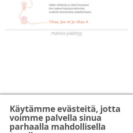
mainos päättyy
AIEMMIN AIHEESTA
Käytämme evästeitä, jotta
Biokaasu, Hingunniemi, tiet,
voimme palvella sinua
rahoitusasiat, työllisyys, lääkäripula… –
parhaalla mahdollisella
ministeri Sari Essayahin kanssa piisasi
keskustelunaiheita