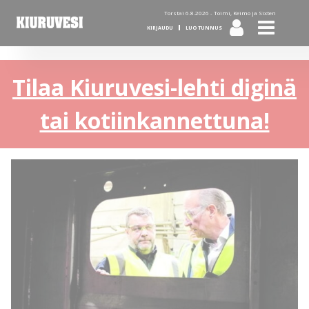
Torstai 6.8.2026 -
Toimi, Keimo ja Sixten
KIRJAUDU
LUO TUNNUS
Tilaa Kiuruvesi-lehti diginä
tai kotiinkannettuna!