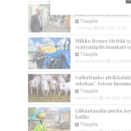
OP Kaskimaan vakavarai
alkuvuoden tulokseen
Tilaajille
Toimitus
6.8.2026
13:18
Mikko Remes täyttää 50 
syntymäpäiväsankari o
Tilaajille
Aku Laatikainen
5.8.2026
0
Vaikuttaako afrikkalai
odottaa”, toteaa luomus
Tilaajille
Hanna Soini
4.8.2026
18:0
Liikuntasalin purku kov
kallio
Tilaajille