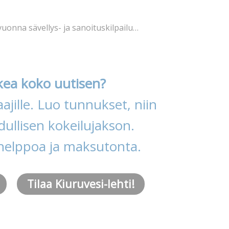
vuonna sävellys- ja sanoituskilpailu…
kea koko uutisen?
ajille. Luo tunnukset, niin
ullisen kokeilujakson.
helppoa ja maksutonta.
Tilaa Kiuruvesi-lehti!