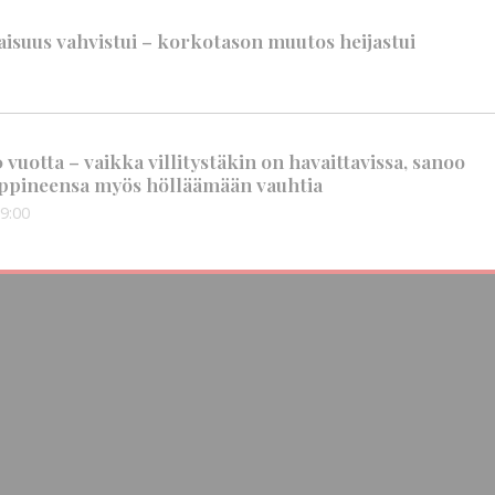
suus vahvistui – korkotason muutos heijastui
vuotta – vaikka villitystäkin on havaittavissa, sanoo
ppineensa myös hölläämään vauhtia
9:00