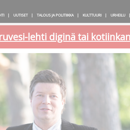
HTI
UUTISET
TALOUS JA POLITIIKKA
KULTTUURI
URHEILU
ruvesi-lehti diginä tai kotiink