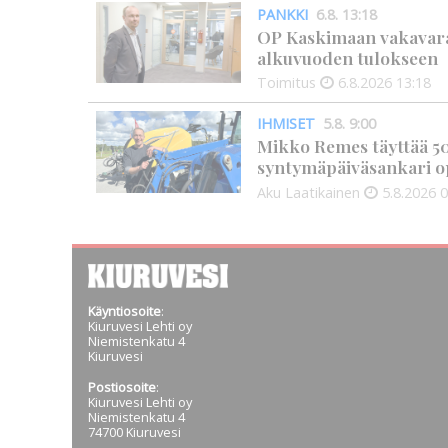
PANKKI
6.8. 13:18
OP Kaskimaan vakavarai
alkuvuoden tulokseen
Toimitus
6.8.2026
13:18
IHMISET
5.8. 9:00
Mikko Remes täyttää 50 
syntymäpäiväsankari o
Aku Laatikainen
5.8.2026
0
Käyntiosoite
:
Kiuruvesi Lehti oy
Niemistenkatu 4
Kiuruvesi
Postiosoite
:
Kiuruvesi Lehti oy
Niemistenkatu 4
74700 Kiuruvesi