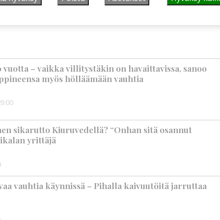
suus vahvistui – korkotason muutos heijastui
vuotta – vaikka villitystäkin on havaittavissa, sanoo
ppineensa myös hölläämään vauhtia
9:00
nen sikarutto Kiuruvedellä? “Onhan sitä osannut
ikalan yrittäjä
0
aa vauhtia käynnissä – Pihalla kaivuutöitä jarruttaa