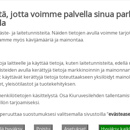
, jotta voimme palvella sinua par
la
ainos päättyy
e- ja laitetunnisteita. Näiden tietojen avulla voimme tarjot
amme myös kävijämääriä ja mainontaa.
oja laitteelle ja käyttää tietoja, kuten laitetunnisteita, edellä
nisteiden avulla kerättyjä tietoja markkinoinnin ja mainonn
äyttävät kerättyjä tietoja toteuttaakseen yksilöidyt mainoks
, yleisötilastot ja tuotekehityksen.
henkilötietojen käsittelystä. Osa Kiuruvesilehden tallentamis
iet, rahoitusasiat, työllisyys, lääkäripula… –
llön tarjoamiseksi.
n kanssa piisasi keskustelunaiheita
 peruuttaa suostumuksesi valitsemalla sivustoilla ”
evästease
6:00
lä hyväksy
Poistu
Asetukset
Hyväksy kaik