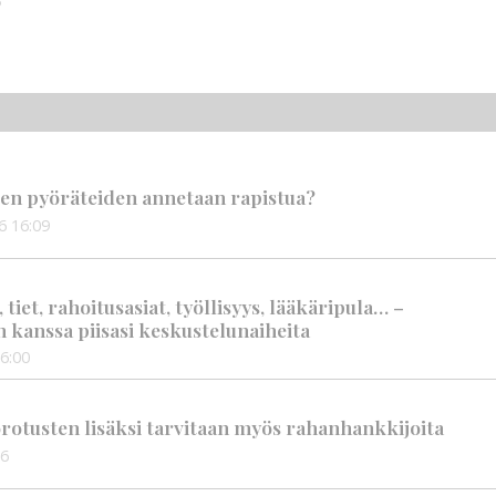
3
en pyöräteiden annetaan rapistua?
6
16:09
iet, rahoitusasiat, työllisyys, lääkäripula… –
n kanssa piisasi keskustelunaiheita
6:00
rotusten lisäksi tarvitaan myös rahanhankkijoita
56