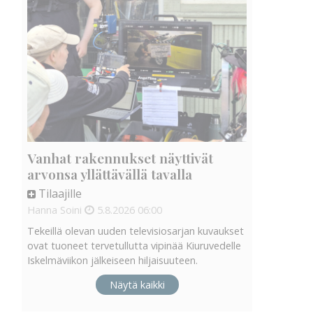
Vanhat rakennukset näyttivät
arvonsa yllättävällä tavalla
Tilaajille
Hanna Soini
5.8.2026
06:00
Tekeillä olevan uuden televisiosarjan kuvaukset
ovat tuoneet tervetullutta vipinää Kiuruvedelle
Iskelmäviikon jälkeiseen hiljaisuuteen.
Näytä kaikki