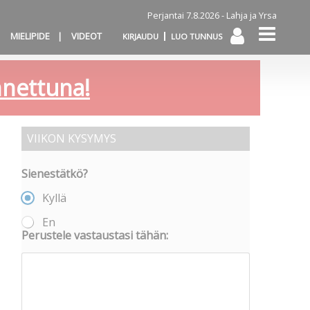
Perjantai 7.8.2026 -
Lahja ja Yrsa
MIELIPIDE
VIDEOT
KIRJAUDU
LUO TUNNUS
annettuna!
VIIKON KYSYMYS
Sienestätkö?
Kyllä
En
Perustele vastaustasi tähän: