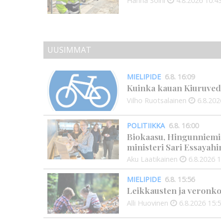
Hanna Soini
4.8.2026
10:4
UUSIMMAT
MIELIPIDE
6.8. 16:09
Kuinka kauan Kiuruved
Vilho Ruotsalainen
6.8.202
POLITIIKKA
6.8. 16:00
Biokaasu, Hingunniemi, t
ministeri Sari Essayahi
Aku Laatikainen
6.8.2026
1
MIELIPIDE
6.8. 15:56
Leikkausten ja veronko
Alli Huovinen
6.8.2026
15: