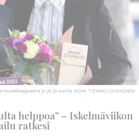
KUVA:
TUOMAS
LUUKKONEN
KUVA:
musiikkikappaleita jo yli 20 vuotta.
KUVA: TUOMAS LUUKKONEN
pulta helppoa” – Iskelmäviikon
ailu ratkesi