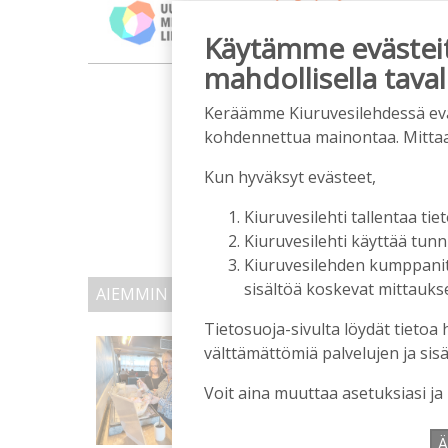
Käytämme evästeitä
mahdollisella taval
m
Keräämme Kiuruvesilehdessä eväst
kohdennettua mainontaa. Mitta
Kun hyväksyt evästeet,
Kiuruvesilehti tallentaa tiet
Kiuruvesilehti käyttää tun
Kiuruvesilehden kumppanit k
sisältöä koskevat mittaukset
AIEMMIN AIHEESTA
Tietosuoja-sivulta löydät tietoa 
Biokaasu, Hingunniemi, t
välttämättömiä palvelujen ja sisä
ministeri Sari Essayahi
Voit aina muuttaa asetuksiasi ja
Tilaajille
Aku Laatikainen
6.8.2026
1
Ä