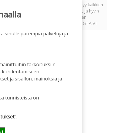
Tämän vuoden marraskuussa ilmestyy kaikkien
aikojen odotetuin ja ennakkotilatuin, ja hyvin
haalla
todennäköisesti myös kaikkien aikojen
myydyimmäksi videopeliksi nouseva GTA VI.
a sinulle parempia palveluja ja
 mainittuihin tarkoituksiin.
an kohdentamiseen.
et ja sisällön, mainoksia ja
ta tunnisteista on
tukset
”.
ki