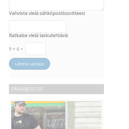
Vahvista vielä sähköpostiosoitteesi
Ratkaise vielä laskutehtävä:
9
+
6
=
Lähetä vastaus
PÄÄKIRJOITUS