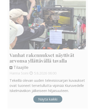
Vanhat rakennukset näyttivät
arvonsa yllättävällä tavalla
Tilaajille
Hanna Soini
5.8.2026
06:00
Tekeillä olevan uuden televisiosarjan kuvaukset
ovat tuoneet tervetullutta vipinää Kiuruvedelle
Iskelmäviikon jälkeiseen hiljaisuuteen.
Näytä kaikki