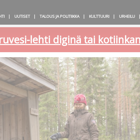
HTI
UUTISET
TALOUS JA POLITIIKKA
KULTTUURI
URHEILU
ruvesi-lehti diginä tai kotiink