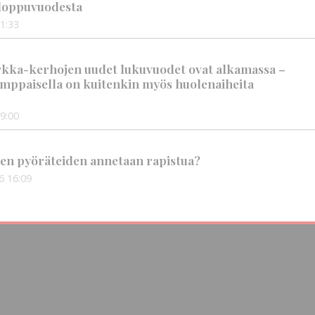
n loppuvuodesta
1:33
rkka-kerhojen uudet lukuvuodet ovat alkamassa –
mppaisella on kuitenkin myös huolenaiheita
9:00
en pyöräteiden annetaan rapistua?
6
16:09