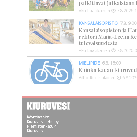
palkittavat julkaistaa
Aku Laatikainen
7.8.2026
1
KANSALAISOPISTO
7.8. 9:00
Kansalaisopiston ja Ha
rehtori Maija-Leena Ke
tulevaisuudesta
Aku Laatikainen
7.8.2026
0
MIELIPIDE
6.8. 16:09
Kuinka kauan Kiuruved
Vilho Ruotsalainen
6.8.202
Käyntiosoite
:
Kiuruvesi Lehti oy
Niemistenkatu 4
Kiuruvesi