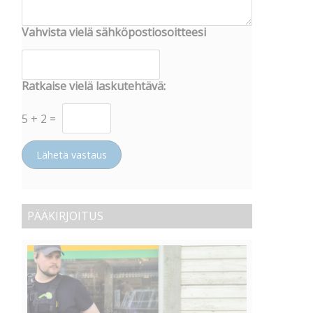
Vahvista vielä sähköpostiosoitteesi
Ratkaise vielä laskutehtävä:
5
+
2
=
Lähetä vastaus
PÄÄKIRJOITUS