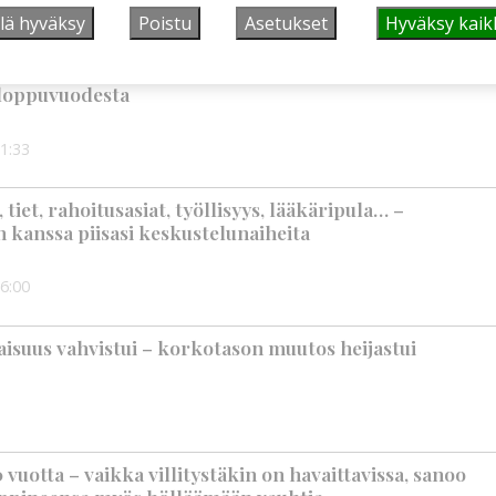
2:00
lä hyväksy
Poistu
Asetukset
Hyväksy kaik
älleen komeasti tukea Kiuruveden nuorille –
n loppuvuodesta
1:33
iet, rahoitusasiat, työllisyys, lääkäripula… –
n kanssa piisasi keskustelunaiheita
6:00
suus vahvistui – korkotason muutos heijastui
vuotta – vaikka villitystäkin on havaittavissa, sanoo