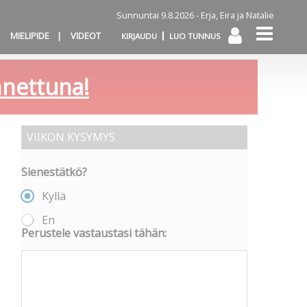
Sunnuntai 9.8.2026 -
Erja, Eira ja Natalie
MIELIPIDE
VIDEOT
KIRJAUDU
LUO TUNNUS
annettuna!
VIIKON KYSYMYS
Sienestätkö?
Kyllä
En
Perustele vastaustasi tähän: