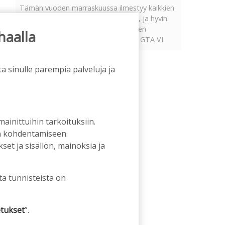
Tämän vuoden marraskuussa ilmestyy kaikkien
aikojen odotetuin ja ennakkotilatuin, ja hyvin
todennäköisesti myös kaikkien aikojen
haalla
myydyimmäksi videopeliksi nouseva GTA VI.
a sinulle parempia palveluja ja
 mainittuihin tarkoituksiin.
an kohdentamiseen.
et ja sisällön, mainoksia ja
ta tunnisteista on
tukset
”.