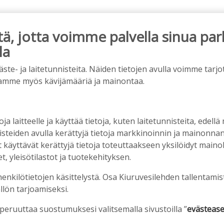
, jotta voimme palvella sinua par
la
ainos päättyy
e- ja laitetunnisteita. Näiden tietojen avulla voimme tarjot
amme myös kävijämääriä ja mainontaa.
oja laitteelle ja käyttää tietoja, kuten laitetunnisteita, edellä
nisteiden avulla kerättyjä tietoja markkinoinnin ja mainonn
äyttävät kerättyjä tietoja toteuttaakseen yksilöidyt mainoks
, yleisötilastot ja tuotekehityksen.
henkilötietojen käsittelystä. Osa Kiuruvesilehden tallentamis
llön tarjoamiseksi.
en ostopalvelulääkäri – tarkoituksena on helpottaa
aa
 peruuttaa suostumuksesi valitsemalla sivustoilla ”
evästease