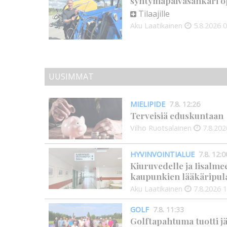
syntymäpäiväsankari o
Tilaajille
Aku Laatikainen
5.8.2026
0
UUSIMMAT
MIELIPIDE
7.8. 12:26
Terveisiä eduskuntaan
Vilho Ruotsalainen
7.8.202
HYVINVOINTIALUE
7.8. 12:0
Kiuruvedelle ja Iisalme
kaupunkien lääkäripul
Aku Laatikainen
7.8.2026
1
GOLF
7.8. 11:33
Golftapahtuma tuotti j