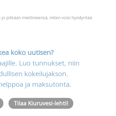
o jo pitkään miettineensä, miten voisi hyödyntää
kea koko uutisen?
ajille. Luo tunnukset, niin
ullisen kokeilujakson.
helppoa ja maksutonta.
Tilaa Kiuruvesi-lehti!