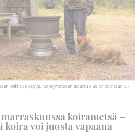
KUVA:
RIITTA
AIRAKSINEN
KUVA:
ssaan vaikkapa yöpyä. Mäntymetsään aidattu alue on kooltaan 0,7
 marraskuussa koirametsä –
 koira voi juosta vapaana