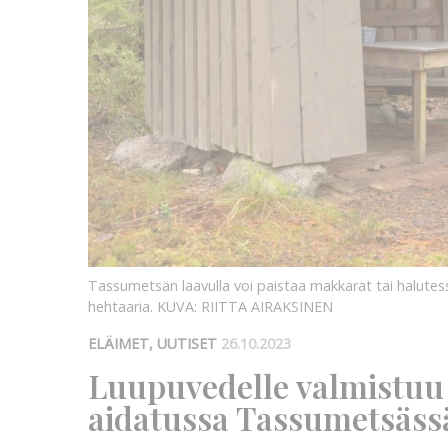
Tassumetsän laavulla voi paistaa makkarat tai halute
hehtaaria.
KUVA: RIITTA AIRAKSINEN
ELÄIMET, UUTISET
26.10.2023
Luupuvedelle valmistuu
aidatussa Tassumetsässä