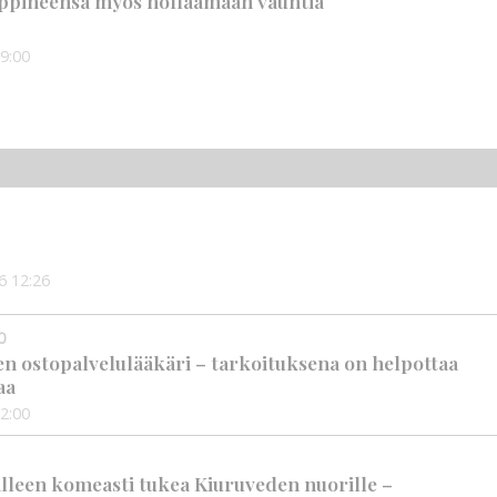
ppineensa myös hölläämään vauhtia
9:00
6
12:26
0
en ostopalvelulääkäri – tarkoituksena on helpottaa
aa
2:00
älleen komeasti tukea Kiuruveden nuorille –