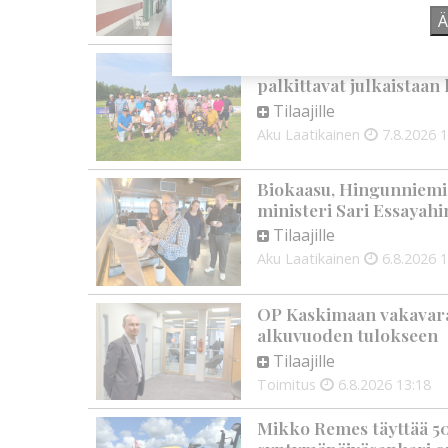
Aku Laatikainen
7.8.2026
1
Ä
Golftapahtuma tuotti j
palkittavat julkaistaa
Tilaajille
Aku Laatikainen
7.8.2026
1
Biokaasu, Hingunniemi, t
ministeri Sari Essayahi
Tilaajille
Aku Laatikainen
6.8.2026
1
OP Kaskimaan vakavarai
alkuvuoden tulokseen
Tilaajille
Toimitus
6.8.2026
13:18
Mikko Remes täyttää 50 