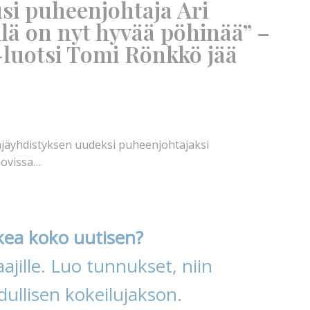
usi puheenjohtaja Ari
lä on nyt hyvää pöhinää” –
-luotsi Tomi Rönkkö jää
ttäjäyhdistyksen uudeksi puheenjohtajaksi
hovissa…
kea koko uutisen?
ajille. Luo tunnukset, niin
ullisen kokeilujakson.