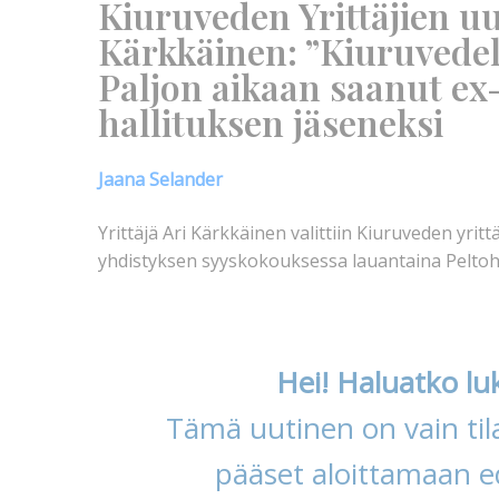
Kiuruveden Yrittäjien u
Kärkkäinen: ”Kiuruvedel
Paljon aikaan saanut ex
hallituksen jäseneksi
Jaana Selander
Yrittäjä Ari Kärkkäinen valittiin Kiuruveden yri
yhdistyksen syyskokouksessa lauantaina Pelto
Hei! Haluatko lu
Tämä uutinen on vain tila
pääset aloittamaan ed