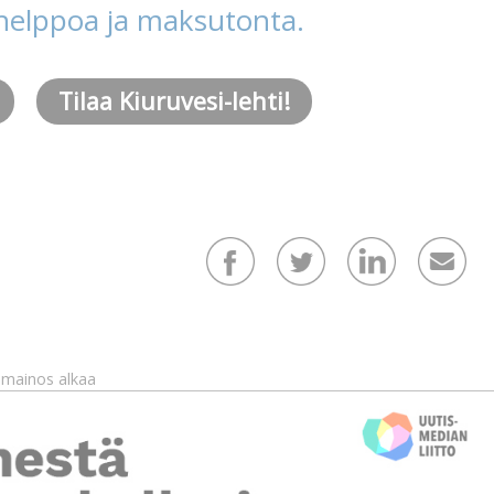
helppoa ja maksutonta.
Tilaa Kiuruvesi-lehti!
mainos alkaa