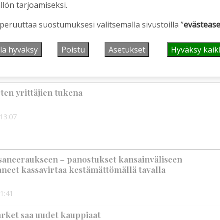
llön tarjoamiseksi.
 peruuttaa suostumuksesi valitsemalla sivustoilla ”
evästease
jatkuu edelleen – “Polttoainemyynnin jatkosta ei ole
lä hyväksy
Poistu
Asetukset
Hyväksy kaik
:00
ten yrittäjien tukena
13:07
saneeraukseen – panostukset kansainväliseen
neet kassavirtaa kestämättömällä tavalla
1:41
ket saa uudet kauppiaat