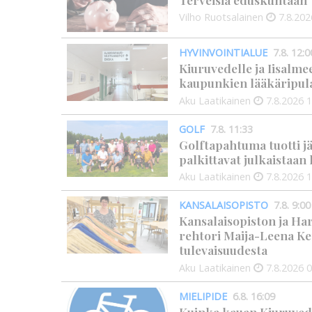
Vilho Ruotsalainen
7.8.202
HYVINVOINTIALUE
7.8. 12:0
Kiuruvedelle ja Iisalme
kaupunkien lääkäripul
Aku Laatikainen
7.8.2026
1
GOLF
7.8. 11:33
Golftapahtuma tuotti j
palkittavat julkaistaa
Aku Laatikainen
7.8.2026
1
KANSALAISOPISTO
7.8. 9:00
Kansalaisopiston ja Ha
rehtori Maija-Leena Ke
tulevaisuudesta
Aku Laatikainen
7.8.2026
0
MIELIPIDE
6.8. 16:09
Kuinka kauan Kiuruved