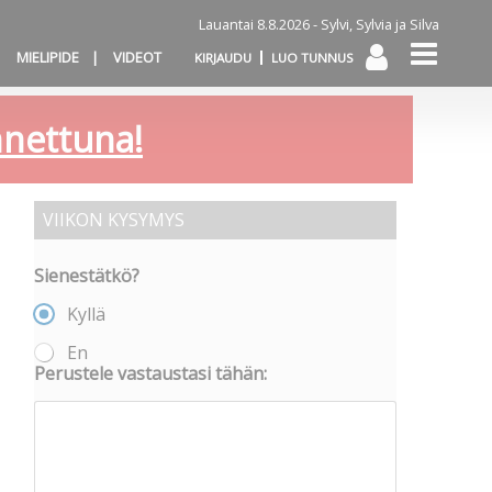
Lauantai 8.8.2026 -
Sylvi, Sylvia ja Silva
MIELIPIDE
VIDEOT
KIRJAUDU
LUO TUNNUS
annettuna!
VIIKON KYSYMYS
Sienestätkö?
Kyllä
En
Perustele vastaustasi tähän: