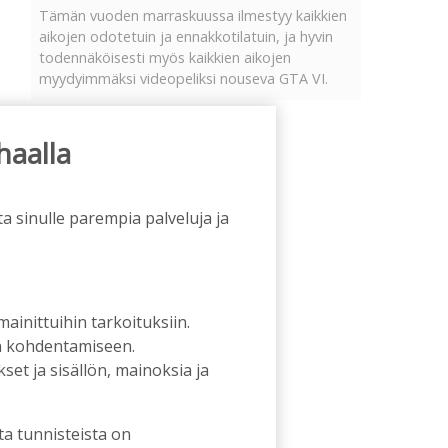
Tämän vuoden marraskuussa ilmestyy kaikkien
aikojen odotetuin ja ennakkotilatuin, ja hyvin
todennäköisesti myös kaikkien aikojen
myydyimmäksi videopeliksi nouseva GTA VI.
haalla
a sinulle parempia palveluja ja
 mainittuihin tarkoituksiin.
an kohdentamiseen.
et ja sisällön, mainoksia ja
ta tunnisteista on