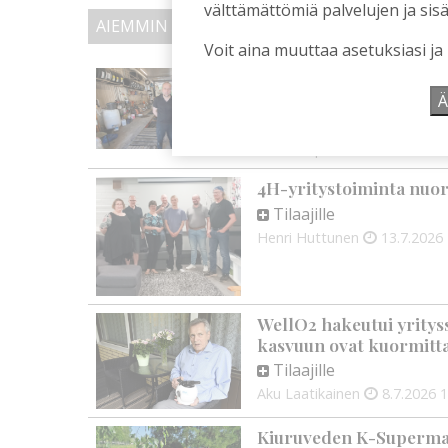
välttämättömiä palvelujen ja sisä
AIEMMIN AIHEESTA
Voit aina muuttaa asetuksiasi ja
Huoltamon pattitilanne 
mitään tietoa”
Ä
Tilaajille
Kirsi Haapea
23.7.2026
09
4H-yritystoiminta nuor
Tilaajille
Henri Huttunen
13.7.2026
WellO2 hakeutui yritys
kasvuun ovat kuormitta
Tilaajille
Aku Laatikainen
8.7.2026
1
Kiuruveden K-Supermar