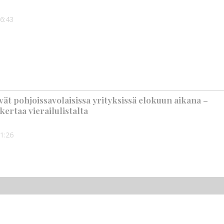
6:43
ät pohjoissavolaisissa yrityksissä elokuun aikana –
kertaa vierailulistalta
1:26