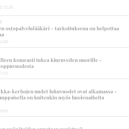
6
12:26
0
en ostopalvelulääkäri – tarkoituksena on helpottaa
aa
2:00
älleen komeasti tukea Kiuruveden nuorille –
n loppuvuodesta
1:33
rkka-kerhojen uudet lukuvuodet ovat alkamassa –
mppaisella on kuitenkin myös huolenaiheita
9:00
en pyöräteiden annetaan rapistua?