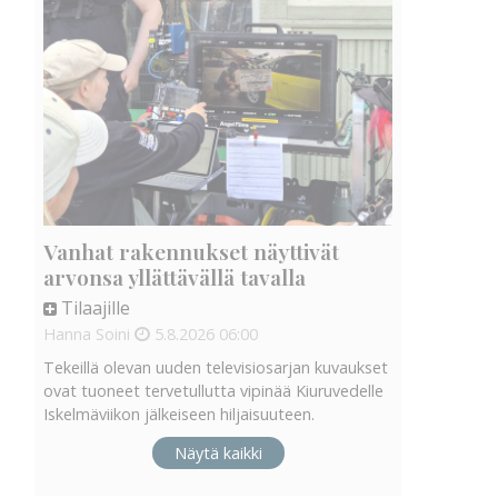
Vanhat rakennukset näyttivät
arvonsa yllättävällä tavalla
Tilaajille
Hanna Soini
5.8.2026
06:00
Tekeillä olevan uuden televisiosarjan kuvaukset
ovat tuoneet tervetullutta vipinää Kiuruvedelle
Iskelmäviikon jälkeiseen hiljaisuuteen.
Näytä kaikki