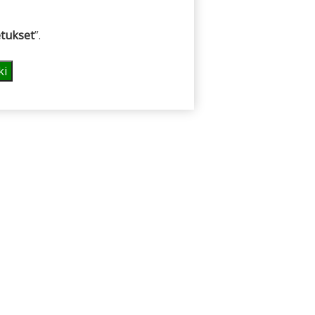
tukset
”.
ki