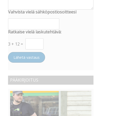
Vahvista vielä sähköpostiosoitteesi
Ratkaise vielä laskutehtävä:
3
+
12
=
Lähetä vastaus
PÄÄKIRJOITUS