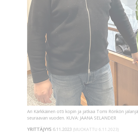
Ari Kärkkäinen otti kopin ja jatkaa Tomi Rönkön jalanj
seuraavan vuoden.
KUVA: JAANA SELANDER
YRITTÄJYYS
6.11.2023
(MUOKATTU 6.11.2023)