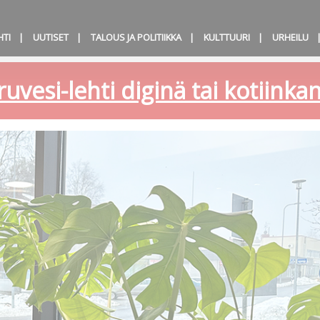
HTI
UUTISET
TALOUS JA POLITIIKKA
KULTTUURI
URHEILU
ruvesi-lehti diginä tai kotiink