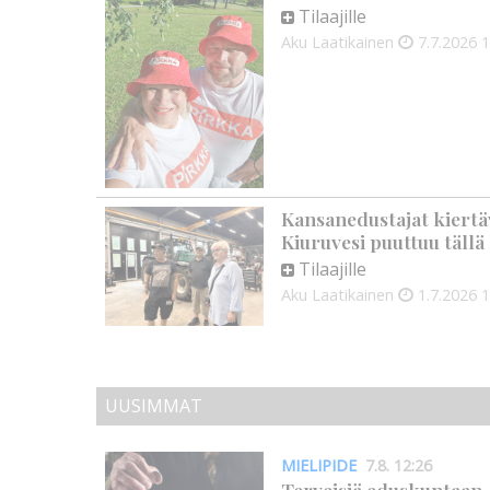
Tilaajille
Aku Laatikainen
7.7.2026
1
Kansanedustajat kiertäv
Kiuruvesi puuttuu tällä 
Tilaajille
Aku Laatikainen
1.7.2026
1
UUSIMMAT
MIELIPIDE
7.8. 12:26
Terveisiä eduskuntaan