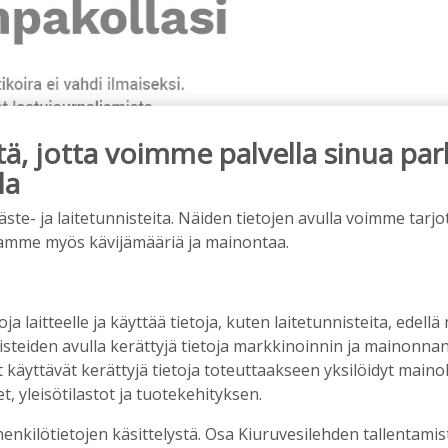
, jotta voimme palvella sinua par
la
e- ja laitetunnisteita. Näiden tietojen avulla voimme tarjot
amme myös kävijämääriä ja mainontaa.
ainos päättyy
oja laitteelle ja käyttää tietoja, kuten laitetunnisteita, edellä
nisteiden avulla kerättyjä tietoja markkinoinnin ja mainonn
äyttävät kerättyjä tietoja toteuttaakseen yksilöidyt mainoks
, yleisötilastot ja tuotekehityksen.
henkilötietojen käsittelystä. Osa Kiuruvesilehden tallentamis