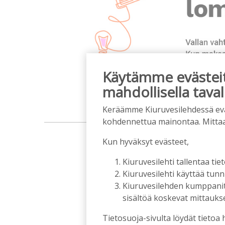
Käytämme evästeitä
mahdollisella taval
Keräämme Kiuruvesilehdessä eväst
kohdennettua mainontaa. Mitta
m
Kun hyväksyt evästeet,
Kiuruvesilehti tallentaa tiet
Kiuruvesilehti käyttää tun
Kiuruvesilehden kumppanit k
sisältöä koskevat mittaukset
Tietosuoja-sivulta löydät tietoa 