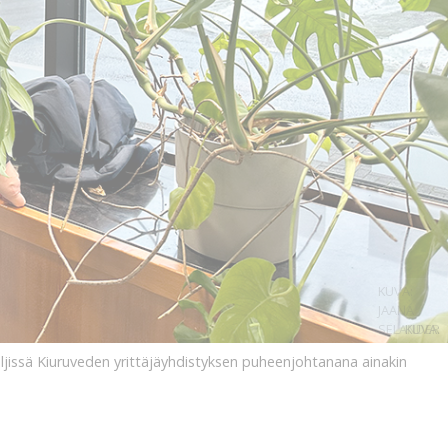
KUVA:
JAANA
SELANDER
KUVA:
äljissä Kiuruveden yrittäjäyhdistyksen puheenjohtanana ainakin