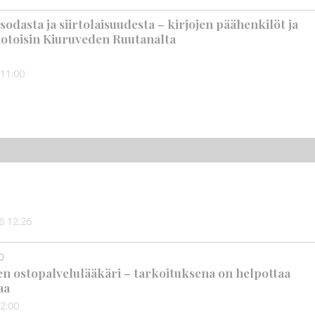
t sodasta ja siirtolaisuudesta – kirjojen päähenkilöt ja
 kotoisin Kiuruveden Ruutanalta
11:00
6
12:26
0
en ostopalvelulääkäri – tarkoituksena on helpottaa
aa
2:00