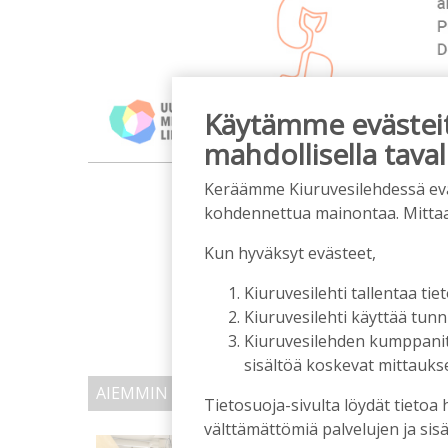
Käytämme evästeitä
mahdollisella taval
m
Keräämme Kiuruvesilehdessä eväst
kohdennettua mainontaa. Mitta
Kun hyväksyt evästeet,
Kiuruvesilehti tallentaa tiet
Kiuruvesilehti käyttää tun
Kiuruvesilehden kumppanit k
sisältöä koskevat mittaukset
AIEMMIN AIHEESTA
Tietosuoja-sivulta löydät tietoa 
välttämättömiä palvelujen ja sisä
Kansalaisopiston ja Ha