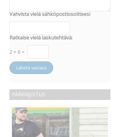
Vahvista vielä sähköpostiosoitteesi
Ratkaise vielä laskutehtävä:
2
+
6
=
Lähetä vastaus
PÄÄKIRJOITUS