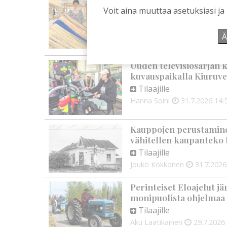
rehtori Maija-Leena Ke
Voit aina muuttaa asetuksiasi ja
tulevaisuudesta
Tilaajille
Ä
Aku Laatikainen
7.8.2026
0
Uuden televisiosarjan k
kuvauspaikalla Kiuruve
Tilaajille
Hanna Soini
31.7.2026
14:
Kauppojen perustaminen
vähitellen kaupanteko 
Tilaajille
Jouko Kokkonen
31.7.2026
Perinteiset Eloajelut jä
monipuolista ohjelmaa
Tilaajille
Aku Laatikainen
29.7.2026