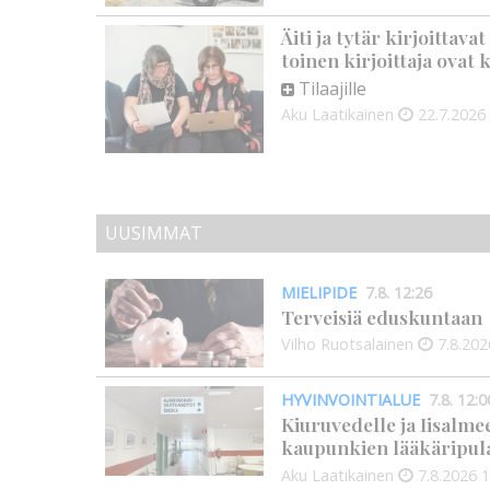
Äiti ja tytär kirjoittava
toinen kirjoittaja ovat
Tilaajille
Aku Laatikainen
22.7.2026
UUSIMMAT
MIELIPIDE
7.8. 12:26
Terveisiä eduskuntaan
Vilho Ruotsalainen
7.8.202
HYVINVOINTIALUE
7.8. 12:0
Kiuruvedelle ja Iisalme
kaupunkien lääkäripul
Aku Laatikainen
7.8.2026
1