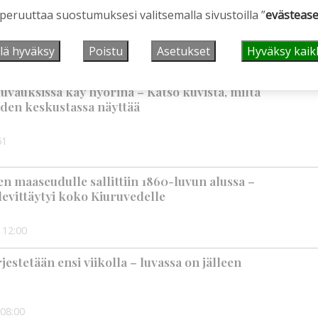
mppaisella on kuitenkin myös huolenaiheita
 peruuttaa suostumuksesi valitsemalla sivustoilla ”
evästease
lä hyväksy
Poistu
Asetukset
Hyväksy kaik
9:00
uvauksissa käy hyörinä – Katso kuvista, miltä
den keskustassa näyttää
51
 maaseudulle sallittiin 1860-luvun alussa –
levittäytyi koko Kiuruvedelle
12:00
rjestetään ensi viikolla – luvassa on jälleen
08:00