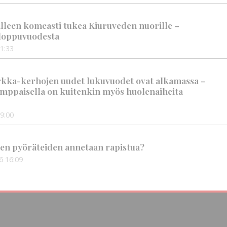
älleen komeasti tukea Kiuruveden nuorille –
n loppuvuodesta
1:33
rkka-kerhojen uudet lukuvuodet ovat alkamassa –
mppaisella on kuitenkin myös huolenaiheita
9:00
en pyöräteiden annetaan rapistua?
6
16:09