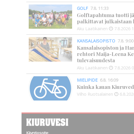
GOLF
7.8. 11:33
Golftapahtuma tuotti j
palkittavat julkaistaa
Aku Laatikainen
7.8.2026
1
KANSALAISOPISTO
7.8. 9:00
Kansalaisopiston ja Ha
rehtori Maija-Leena Ke
tulevaisuudesta
Aku Laatikainen
7.8.2026
0
MIELIPIDE
6.8. 16:09
Kuinka kauan Kiuruved
Vilho Ruotsalainen
6.8.202
Käyntiosoite
: