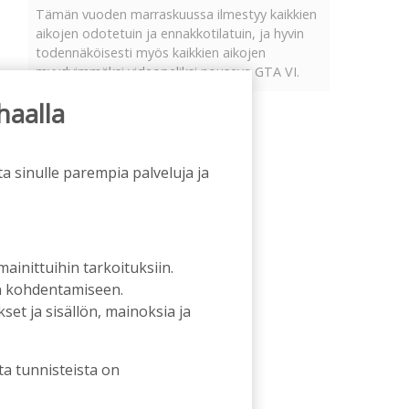
Tämän vuoden marraskuussa ilmestyy kaikkien
aikojen odotetuin ja ennakkotilatuin, ja hyvin
todennäköisesti myös kaikkien aikojen
myydyimmäksi videopeliksi nouseva GTA VI.
haalla
a sinulle parempia palveluja ja
 mainittuihin tarkoituksiin.
an kohdentamiseen.
et ja sisällön, mainoksia ja
ta tunnisteista on