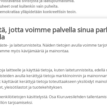
, jotta voimme palvella sinua par
la
ainos päättyy
e- ja laitetunnisteita. Näiden tietojen avulla voimme tarjot
amme myös kävijämääriä ja mainontaa.
oja laitteelle ja käyttää tietoja, kuten laitetunnisteita, edellä
nisteiden avulla kerättyjä tietoja markkinoinnin ja mainonn
äyttävät kerättyjä tietoja toteuttaakseen yksilöidyt mainoks
, yleisötilastot ja tuotekehityksen.
henkilötietojen käsittelystä. Osa Kiuruvesilehden tallentamis
llön tarjoamiseksi.
rkka-kerhojen uudet lukuvuodet ovat alkamassa –