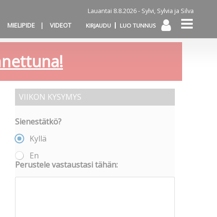
Lauantai 8.8.2026 -
Sylvi, Sylvia ja Silva
MIELIPIDE
VIDEOT
KIRJAUDU
LUO TUNNUS
annettuna!
VIIKON KYSYMYS
Sienestätkö?
Kyllä
En
Perustele vastaustasi tähän: