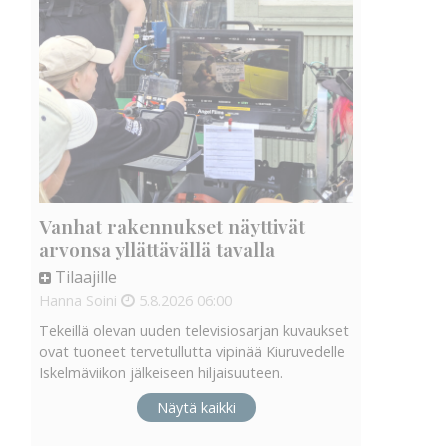
Vanhat rakennukset näyttivät
arvonsa yllättävällä tavalla
Tilaajille
Hanna Soini
5.8.2026
06:00
Tekeillä olevan uuden televisiosarjan kuvaukset
ovat tuoneet tervetullutta vipinää Kiuruvedelle
Iskelmäviikon jälkeiseen hiljaisuuteen.
Näytä kaikki