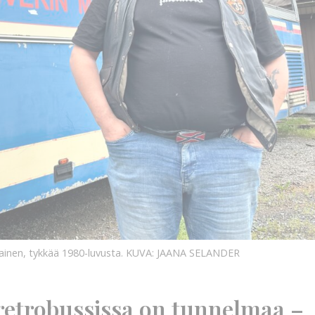
KUVA:
JAANA
SELANDER
KUVA:
ainen, tykkää 1980-luvusta.
KUVA: JAANA SELANDER
etrobussissa on tunnelmaa –