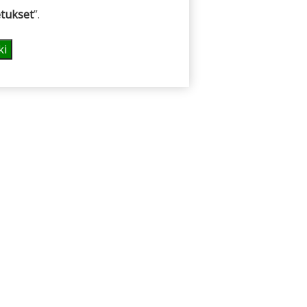
tukset
”.
ki