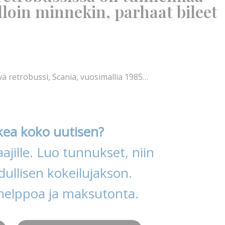
lloin minnekin, parhaat bileet
ä retrobussi, Scania, vuosimallia 1985…
kea koko uutisen?
ajille. Luo tunnukset, niin
ullisen kokeilujakson.
helppoa ja maksutonta.