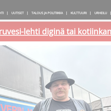
HTI
UUTISET
TALOUS JA POLITIIKKA
KULTTUURI
URHEILU
ruvesi-lehti diginä tai kotiink