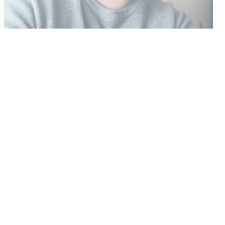
Vähempikin riittäisi?
Aku Laatikainen
31.7.2026
09:00
Tämän vuoden marraskuussa ilmestyy kaikkien aikojen
odotetuin ja ennakkotilatuin, ja hyvin todennäköisesti myös
kaikkien aikojen myydyimmäksi videopeliksi nouseva GTA VI.
Käyntiosoite
:
Kiuruvesi Lehti oy
Niemistenkatu 4
Kiuruvesi
Postiosoite
:
Kiuruvesi Lehti oy