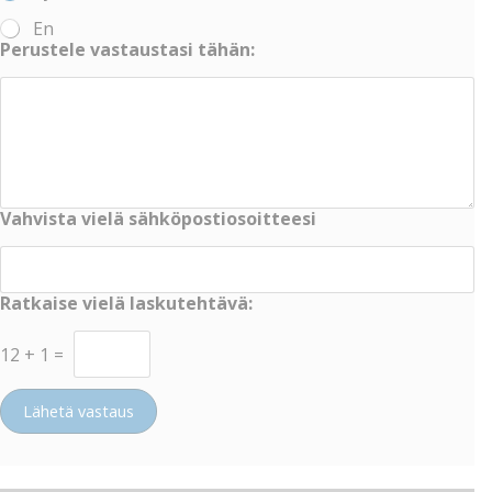
En
Perustele vastaustasi tähän:
Vahvista vielä sähköpostiosoitteesi
Ratkaise vielä laskutehtävä:
12
+
1
=
Lähetä vastaus