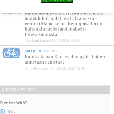
KANSALAISOPISTO
7.8. 9:00
Kansalaisopiston ja Harkka-kerhojen
uudet lukuvuodet ovat alkamassa –
rehtori Maija-Leena Kemppaisella on
kuitenkin myös huolenaiheita
tulevaisuudesta
Aku Laatikainen
7.8.2026
09:00
MIELIPIDE
6.8. 16:09
Kuinka kauan Kiuruveden pyöräteiden
annetaan rapistua?
Vilho Ruotsalainen
6.8.2026
16:09
VIIKON KYSYMYS
Sienestätkö?
Kyllä