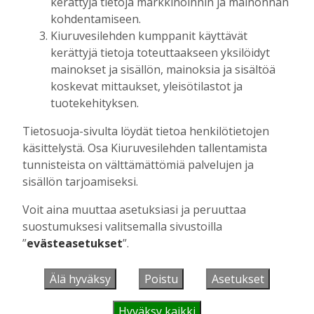
kerättyjä tietoja markkinoinnin ja mainonnan
kohdentamiseen.
Kiuruvesilehden kumppanit käyttävät
UUSIMMAT
kerättyjä tietoja toteuttaakseen yksilöidyt
mainokset ja sisällön, mainoksia ja sisältöä
koskevat mittaukset, yleisötilastot ja
MIELIPIDE
7.8. 12:26
tuotekehityksen.
Terveisiä eduskuntaan
Vilho Ruotsalainen
7.8.2026
12:26
Tietosuoja-sivulta löydät tietoa henkilötietojen
käsittelystä. Osa Kiuruvesilehden tallentamista
HYVINVOINTIALUE
7.8. 12:00
tunnisteista on välttämättömiä palvelujen ja
Kiuruvedelle ja Iisalmeen
ostopalvelulääkäri – tarkoituksena on
sisällön tarjoamiseksi.
helpottaa kaupunkien lääkäripulaa
Voit aina muuttaa asetuksiasi ja peruuttaa
Aku Laatikainen
7.8.2026
12:00
suostumuksesi valitsemalla sivustoilla
GOLF
7.8. 11:33
”
evästeasetukset
”.
Golftapahtuma tuotti jälleen komeasti
tukea Kiuruveden nuorille – palkittavat
Älä hyväksy
Poistu
Asetukset
julkaistaan loppuvuodesta
Aku Laatikainen
7.8.2026
11:33
Hyväksy kaikki