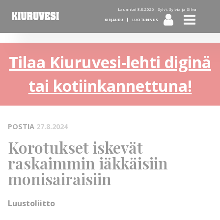
Lauantai 8.8.2026 -
Sylvi, Sylvia ja Silva
KIRJAUDU
LUO TUNNUS
Tilaa Kiuruvesi-lehti diginä
tai kotiinkannettuna!
POSTIA
27.8.2024
Korotukset iskevät
raskaimmin iäkkäisiin
monisairaisiin
Luustoliitto