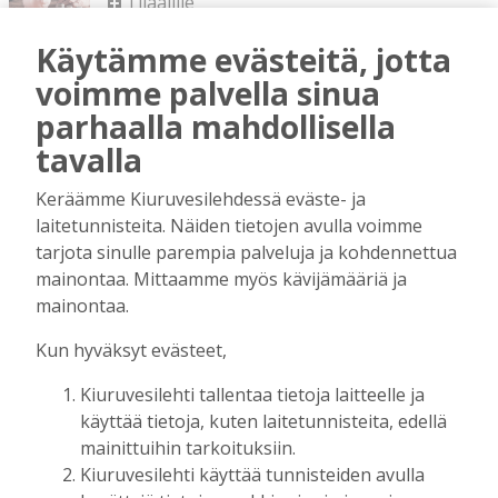
Tilaajille
Vilho Ruotsalainen
7.8.2026
12:26
Käytämme evästeitä, jotta
Kuinka kauan Kiuruveden pyöräteiden
voimme palvella sinua
annetaan rapistua?
parhaalla mahdollisella
Tilaajille
tavalla
Vilho Ruotsalainen
6.8.2026
16:09
Leikkausten ja veronkorotusten lisäksi
Keräämme Kiuruvesilehdessä eväste- ja
tarvitaan myös rahanhankkijoita
laitetunnisteita. Näiden tietojen avulla voimme
Tilaajille
tarjota sinulle parempia palveluja ja kohdennettua
Alli Huovinen
6.8.2026
15:56
mainontaa. Mittaamme myös kävijämääriä ja
mainontaa.
Onko Helsinki koko Suomi?
Tilaajille
Kun hyväksyt evästeet,
Vilho Ruotsalainen
29.7.2026
15:40
Kiuruvesilehti tallentaa tietoja laitteelle ja
Kunta on asukkaidensa ja kyliensä summa
käyttää tietoja, kuten laitetunnisteita, edellä
Tilaajille
mainittuihin tarkoituksiin.
Suvi Louhelainen
29.7.2026
15:35
Kiuruvesilehti käyttää tunnisteiden avulla