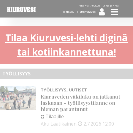
Perjantai 7.8.2026 -
Lahja ja Yrsa
KIRJAUDU
LUO TUNNUS
Tilaa Kiuruvesi-lehti diginä
tai kotiinkannettuna!
TYÖLLISYYS
TYÖLLISYYS
,
UUTISET
Kiuruveden väkiluku on jatkanut
laskuaan – työllisyystilanne on
hieman parantunut
Tilaajille
Aku Laatikainen
2.7.2026
12:00