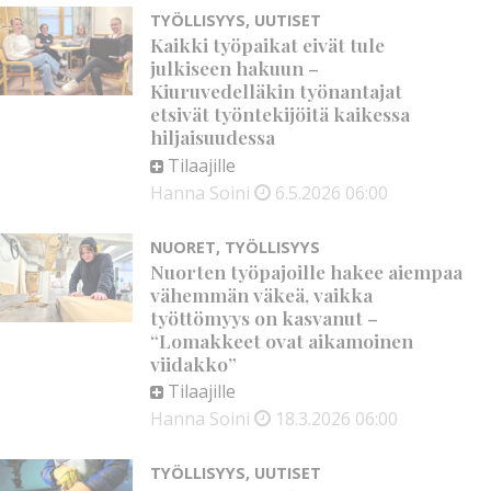
TYÖLLISYYS
,
UUTISET
Kaikki työpaikat eivät tule
julkiseen hakuun –
Kiuruvedelläkin työnantajat
etsivät työntekijöitä kaikessa
hiljaisuudessa
Tilaajille
Hanna Soini
6.5.2026
06:00
NUORET
,
TYÖLLISYYS
Nuorten työpajoille hakee aiempaa
vähemmän väkeä, vaikka
työttömyys on kasvanut –
“Lomakkeet ovat aikamoinen
viidakko”
Tilaajille
Hanna Soini
18.3.2026
06:00
TYÖLLISYYS
,
UUTISET