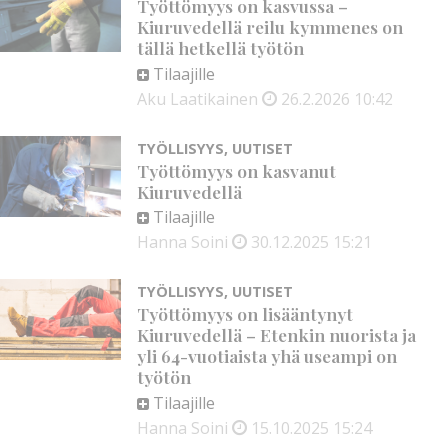
Työttömyys on kasvussa –
Kiuruvedellä reilu kymmenes on
tällä hetkellä työtön
Tilaajille
Aku Laatikainen
26.2.2026
10:42
TYÖLLISYYS
,
UUTISET
Työttömyys on kasvanut
Kiuruvedellä
Tilaajille
Hanna Soini
30.12.2025
15:21
TYÖLLISYYS
,
UUTISET
Työttömyys on lisääntynyt
Kiuruvedellä – Etenkin nuorista ja
yli 64-vuotiaista yhä useampi on
työtön
Tilaajille
Hanna Soini
15.10.2025
15:24