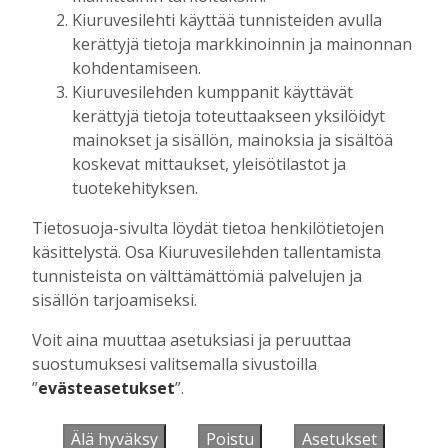
Kiuruvedellä
Kiuruvesilehti käyttää tunnisteiden avulla
Tilaajille
kerättyjä tietoja markkinoinnin ja mainonnan
Hanna Soini
3.7.2025
08:23
kohdentamiseen.
Kiuruvesilehden kumppanit käyttävät
kerättyjä tietoja toteuttaakseen yksilöidyt
HYVÄNTEKEVÄISYYS
,
TYÖLLISYYS
LähiTapiola Idältä 1500 euroa
mainokset ja sisällön, mainoksia ja sisältöä
Kiuruveden 4H-yhdistykselle –
koskevat mittaukset, yleisötilastot ja
lahjoituksella tuetaan nuorten
tuotekehityksen.
yrittäjyyttä
Tietosuoja-sivulta löydät tietoa henkilötietojen
Tilaajille
käsittelystä. Osa Kiuruvesilehden tallentamista
Aku Laatikainen
17.4.2025
12:00
tunnisteista on välttämättömiä palvelujen ja
sisällön tarjoamiseksi.
aiemmat
Voit aina muuttaa asetuksiasi ja peruuttaa
suostumuksesi valitsemalla sivustoilla
”
evästeasetukset
”.
VIIKON KYSYMYS
Älä hyväksy
Poistu
Asetukset