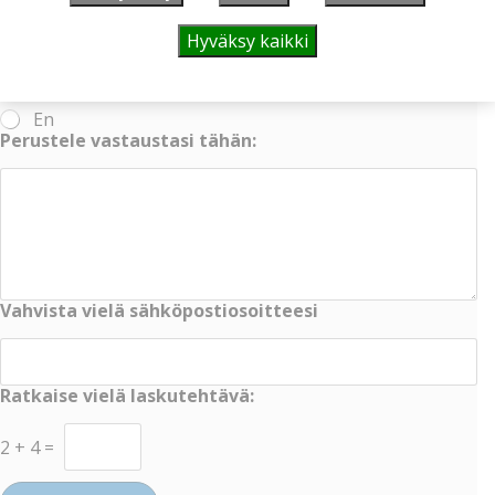
Hyväksy kaikki
Sienestätkö?
Kyllä
En
Perustele vastaustasi tähän:
Vahvista vielä sähköpostiosoitteesi
Ratkaise vielä laskutehtävä:
2
+
4
=