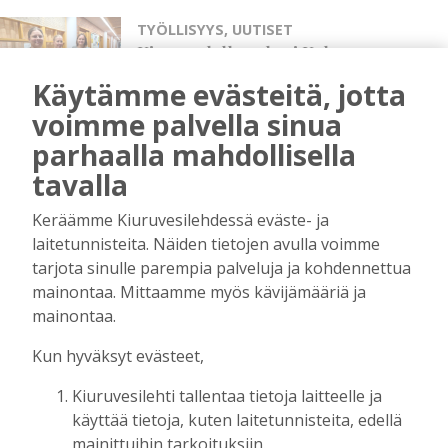
TYÖLLISYYS
,
UUTISET
Kiuruvedelle aukesi Kelan
etäpalvelupiste: “Kaupungin
Käytämme evästeitä, jotta
toiveena on, että voimme palvella
kuntalaisia mahdollisimman
voimme palvella sinua
hyvin”
parhaalla mahdollisella
Tilaajille
tavalla
Hanna Soini
14.10.2025
15:23
Keräämme Kiuruvesilehdessä eväste- ja
TYÖLLISYYS
,
UUTISET
laitetunnisteita. Näiden tietojen avulla voimme
Työttömyys jatkoi edelleen
tarjota sinulle parempia palveluja ja kohdennettua
nousuaan – Kiuruveden
mainontaa. Mittaamme myös kävijämääriä ja
työttömyysprosentti on nyt 11,1
mainontaa.
Tilaajille
Aku Laatikainen
27.8.2025
10:08
Kun hyväksyt evästeet,
Kiuruvesilehti tallentaa tietoja laitteelle ja
TYÖLLISYYS
,
UUTISET
käyttää tietoja, kuten laitetunnisteita, edellä
Työttömyys ampaisi nousuun
Pohjois-Savossa, myös
mainittuihin tarkoituksiin.