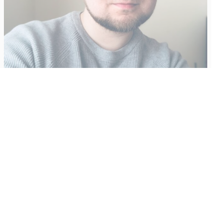
Vähempikin riittäisi?
Aku Laatikainen
31.7.2026
09:00
Tämän vuoden marraskuussa ilmestyy kaikkien aikojen
odotetuin ja ennakkotilatuin, ja hyvin todennäköisesti myös
kaikkien aikojen myydyimmäksi videopeliksi nouseva GTA VI.
Käyntiosoite
: