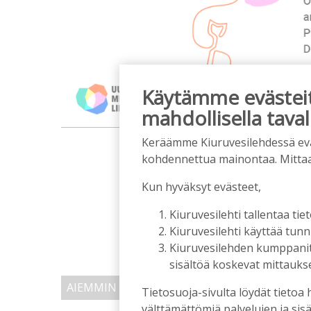
Käytämme evästeitä
mahdollisella taval
m
Keräämme Kiuruvesilehdessä eväst
kohdennettua mainontaa. Mitta
Kun hyväksyt evästeet,
Kiuruvesilehti tallentaa tiet
Kiuruvesilehti käyttää tun
Kiuruvesilehden kumppanit k
sisältöä koskevat mittaukset
AIEMMIN AIHEESTA
Tietosuoja-sivulta löydät tietoa 
välttämättömiä palvelujen ja sisä