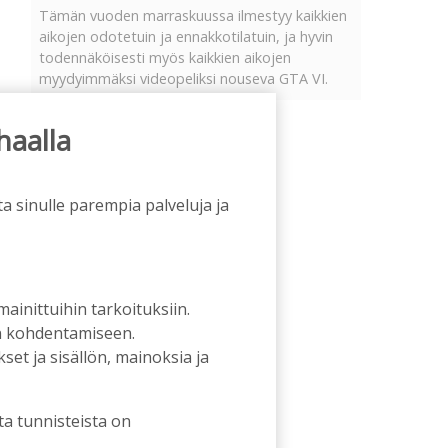
Tämän vuoden marraskuussa ilmestyy kaikkien
aikojen odotetuin ja ennakkotilatuin, ja hyvin
todennäköisesti myös kaikkien aikojen
myydyimmäksi videopeliksi nouseva GTA VI.
haalla
a sinulle parempia palveluja ja
 mainittuihin tarkoituksiin.
an kohdentamiseen.
et ja sisällön, mainoksia ja
ta tunnisteista on