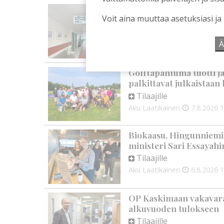
Kiuruvedelle ja Iisalme
Voit aina muuttaa asetuksiasi ja
kaupunkien lääkäripul
Tilaajille
Ä
Aku Laatikainen
7.8.2026
1
Golftapahtuma tuotti j
palkittavat julkaistaa
Tilaajille
Aku Laatikainen
7.8.2026
1
Biokaasu, Hingunniemi, t
ministeri Sari Essayahi
Tilaajille
Aku Laatikainen
6.8.2026
1
OP Kaskimaan vakavarai
alkuvuoden tulokseen
Tilaajille