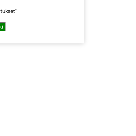
tukset
”.
ki