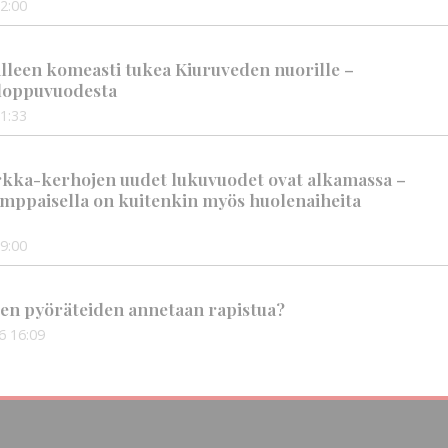
2:00
älleen komeasti tukea Kiuruveden nuorille –
n loppuvuodesta
1:33
rkka-kerhojen uudet lukuvuodet ovat alkamassa –
mppaisella on kuitenkin myös huolenaiheita
9:00
en pyöräteiden annetaan rapistua?
6
16:09