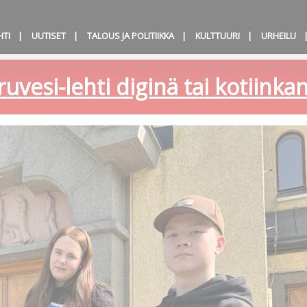
HTI
UUTISET
TALOUS JA POLITIIKKA
KULTTUURI
URHEILU
ruvesi-lehti diginä tai kotiink