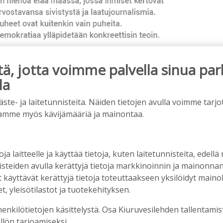
, jotta voimme palvella sinua par
la
ainos päättyy
e- ja laitetunnisteita. Näiden tietojen avulla voimme tarjot
amme myös kävijämääriä ja mainontaa.
oja laitteelle ja käyttää tietoja, kuten laitetunnisteita, edellä
nisteiden avulla kerättyjä tietoja markkinoinnin ja mainonn
äyttävät kerättyjä tietoja toteuttaakseen yksilöidyt mainoks
, yleisötilastot ja tuotekehityksen.
henkilötietojen käsittelystä. Osa Kiuruvesilehden tallentamis
llön tarjoamiseksi.