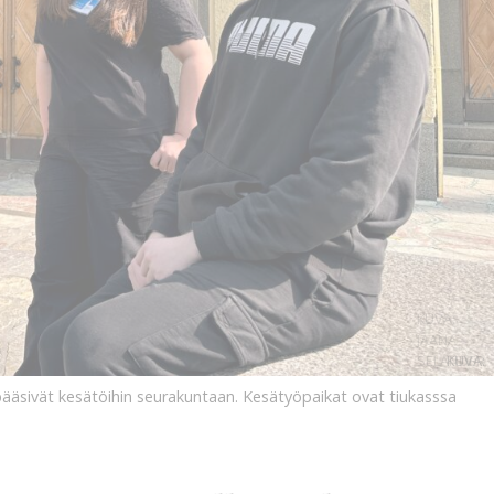
KUVA:
JAANA
SELANDER
KUVA:
pääsivät kesätöihin seurakuntaan. Kesätyöpaikat ovat tiukasssa