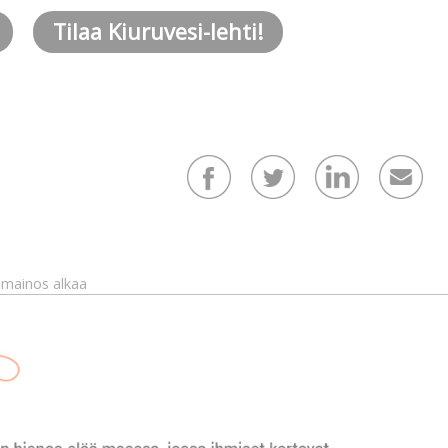
Tilaa Kiuruvesi-lehti!
mainos alkaa