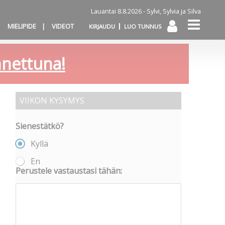
Lauantai 8.8.2026 -
Sylvi, Sylvia ja Silva
MIELIPIDE
VIDEOT
KIRJAUDU
LUO TUNNUS
annettuna!
VIIKON KYSYMYS
Sienestätkö?
Kyllä
En
Perustele vastaustasi tähän: