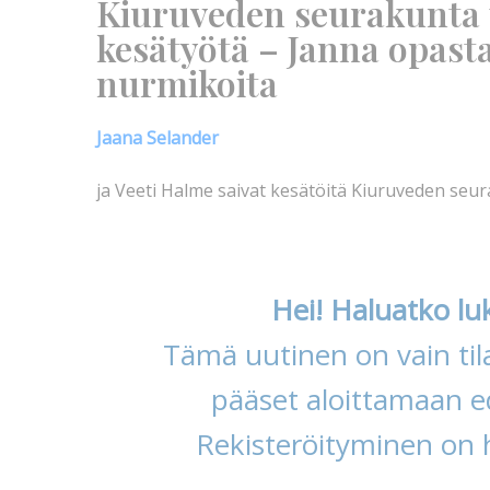
Kiuruveden seurakunta t
kesätyötä – Janna opasta
nurmikoita
Jaana Selander
ja Veeti Halme saivat kesätöitä Kiuruveden se
Hei! Haluatko lu
Tämä uutinen on vain tila
pääset aloittamaan ed
Rekisteröityminen on 