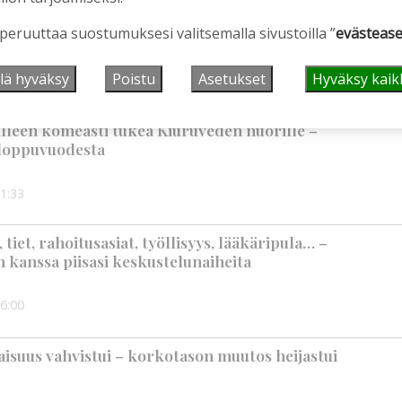
en ostopalvelulääkäri – tarkoituksena on helpottaa
 peruuttaa suostumuksesi valitsemalla sivustoilla ”
evästease
aa
lä hyväksy
Poistu
Asetukset
Hyväksy kaik
2:00
älleen komeasti tukea Kiuruveden nuorille –
n loppuvuodesta
1:33
iet, rahoitusasiat, työllisyys, lääkäripula… –
n kanssa piisasi keskustelunaiheita
6:00
suus vahvistui – korkotason muutos heijastui