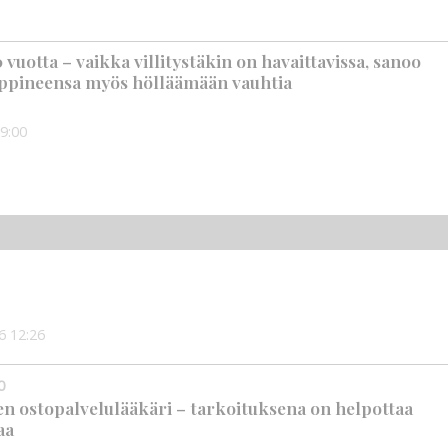
vuotta – vaikka villitystäkin on havaittavissa, sanoo
ppineensa myös hölläämään vauhtia
9:00
6
12:26
0
en ostopalvelulääkäri – tarkoituksena on helpottaa
aa