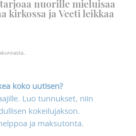
arjoaa nuorille mieluisaa
a kirkossa ja Veeti leikkaa
urakunnasta…
kea koko uutisen?
ajille. Luo tunnukset, niin
ullisen kokeilujakson.
helppoa ja maksutonta.