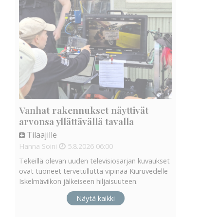
Vanhat rakennukset näyttivät
arvonsa yllättävällä tavalla
Tilaajille
Hanna Soini
5.8.2026
06:00
Tekeillä olevan uuden televisiosarjan kuvaukset
ovat tuoneet tervetullutta vipinää Kiuruvedelle
Iskelmäviikon jälkeiseen hiljaisuuteen.
Näytä kaikki