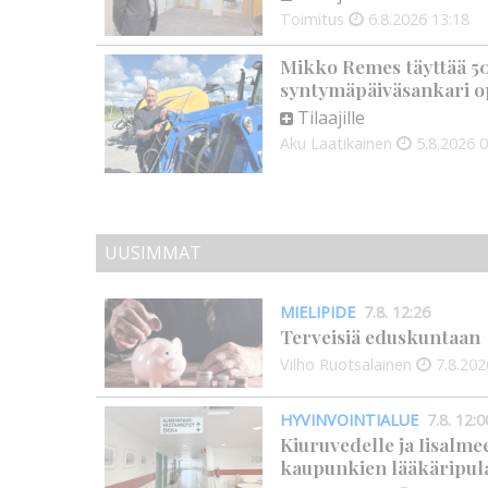
Toimitus
6.8.2026
13:18
Mikko Remes täyttää 50 
syntymäpäiväsankari o
Tilaajille
Aku Laatikainen
5.8.2026
0
UUSIMMAT
MIELIPIDE
7.8. 12:26
Terveisiä eduskuntaan
Vilho Ruotsalainen
7.8.202
HYVINVOINTIALUE
7.8. 12:0
Kiuruvedelle ja Iisalme
kaupunkien lääkäripul