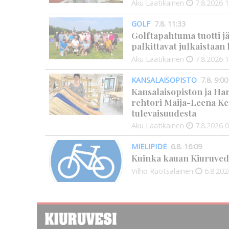
Aku Laatikainen
7.8.2026
1
GOLF
7.8. 11:33
Golftapahtuma tuotti j
palkittavat julkaistaa
Aku Laatikainen
7.8.2026
1
KANSALAISOPISTO
7.8. 9:00
Kansalaisopiston ja Ha
rehtori Maija-Leena Ke
tulevaisuudesta
Aku Laatikainen
7.8.2026
0
MIELIPIDE
6.8. 16:09
Kuinka kauan Kiuruved
Vilho Ruotsalainen
6.8.202