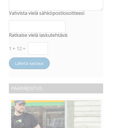
Vahvista vielä sähköpostiosoitteesi
Ratkaise vielä laskutehtävä:
1
+
12
=
Lähetä vastaus
PÄÄKIRJOITUS