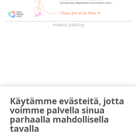
mainos päättyy
AIEMMIN AIHEESTA
Käytämme evästeitä, jotta
voimme palvella sinua
Kiuruvedelle ja Iisalmeen
ostopalvelulääkäri – tarkoituksena on
parhaalla mahdollisella
helpottaa kaupunkien lääkäripulaa
tavalla
Tilaajille
Aku Laatikainen
7.8.2026
12:00