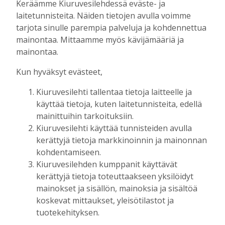
Keräämme Kiuruvesilehdessä eväste- ja
laitetunnisteita. Näiden tietojen avulla voimme
Golftapahtuma tuotti jälleen komeasti
tarjota sinulle parempia palveluja ja kohdennettua
tukea Kiuruveden nuorille – palkittavat
julkaistaan loppuvuodesta
mainontaa. Mittaamme myös kävijämääriä ja
mainontaa.
Tilaajille
Aku Laatikainen
7.8.2026
11:33
Kun hyväksyt evästeet,
Biokaasu, Hingunniemi, tiet,
Kiuruvesilehti tallentaa tietoja laitteelle ja
rahoitusasiat, työllisyys, lääkäripula… –
käyttää tietoja, kuten laitetunnisteita, edellä
ministeri Sari Essayahin kanssa piisasi
keskustelunaiheita
mainittuihin tarkoituksiin.
Tilaajille
Kiuruvesilehti käyttää tunnisteiden avulla
kerättyjä tietoja markkinoinnin ja mainonnan
Aku Laatikainen
6.8.2026
16:00
kohdentamiseen.
OP Kaskimaan vakavaraisuus vahvistui –
Kiuruvesilehden kumppanit käyttävät
korkotason muutos heijastui alkuvuoden
kerättyjä tietoja toteuttaakseen yksilöidyt
tulokseen
mainokset ja sisällön, mainoksia ja sisältöä
Tilaajille
koskevat mittaukset, yleisötilastot ja
Toimitus
6.8.2026
13:18
tuotekehityksen.
Mikko Remes täyttää 50 vuotta – vaikka