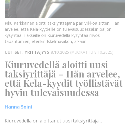
Riku Kärkkäinen aloitti taksiyrittäjänä pari viikkoa sitten. Hän
arvelee, että Kela-kyydeille on tulevaisuudessakin paljon
kysyntää. Takseille on Kiuruvedellä kysyntää myös
tapahtumien, etenkin Iskelmäviikon, aikaan.
UUTISET, YRITTÄJYYS
8.10.2025
(MUOKATTU 8.10.2025)
Kiuruvedellä aloitti uusi
taksiyrittäjä – Hän arvelee,
että Kela-kyydit työllistävät
hyvin tulevaisuudessa
Hanna Soini
Kiuruvedellä on aloittanut uusi taksiyrittäjä…