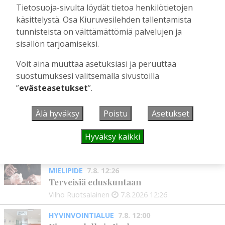
Tietosuoja-sivulta löydät tietoa henkilötietojen
villitystäkin on havaittavissa, sanoo
käsittelystä. Osa Kiuruvesilehden tallentamista
syntymäpäiväsankari oppineensa myös
hölläämään vauhtia
tunnisteista on välttämättömiä palvelujen ja
sisällön tarjoamiseksi.
Tilaajille
Aku Laatikainen
5.8.2026
09:00
Voit aina muuttaa asetuksiasi ja peruuttaa
suostumuksesi valitsemalla sivustoilla
”
evästeasetukset
”.
UUSIMMAT
Älä hyväksy
Poistu
Asetukset
JALKAPALLO
7:30
Hyväksy kaikki
KiuPan peleissä verkot tötteröllä
Pekka Kattainen
10.8.2026
07:30
MIELIPIDE
7.8. 12:26
Terveisiä eduskuntaan
Vilho Ruotsalainen
7.8.2026
12:26
HYVINVOINTIALUE
7.8. 12:00