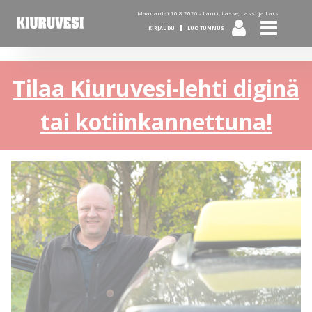
Maanantai 10.8.2026 -
Lauri, Lasse, Lassi ja Lars
KIRJAUDU
LUO TUNNUS
Tilaa Kiuruvesi-lehti diginä
tai kotiinkannettuna!