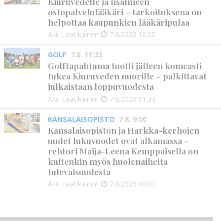
Kiuruvedelle ja Iisalmeen
ostopalvelulääkäri – tarkoituksena on
helpottaa kaupunkien lääkäripulaa
Aku Laatikainen
7.8.2026
12:00
GOLF
7.8. 11:33
Golftapahtuma tuotti jälleen komeasti
tukea Kiuruveden nuorille – palkittavat
julkaistaan loppuvuodesta
Aku Laatikainen
7.8.2026
11:33
KANSALAISOPISTO
7.8. 9:00
Kansalaisopiston ja Harkka-kerhojen
uudet lukuvuodet ovat alkamassa –
rehtori Maija-Leena Kemppaisella on
kuitenkin myös huolenaiheita
tulevaisuudesta
Aku Laatikainen
7.8.2026
09:00