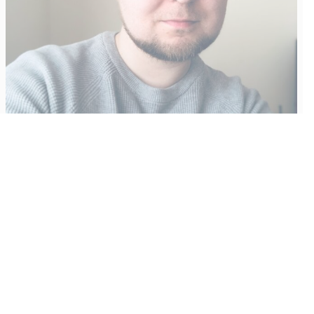
Vähempikin riittäisi?
Aku Laatikainen
31.7.2026
09:00
Tämän vuoden marraskuussa ilmestyy kaikkien aikojen
odotetuin ja ennakkotilatuin, ja hyvin todennäköisesti myös
kaikkien aikojen myydyimmäksi videopeliksi nouseva GTA VI.