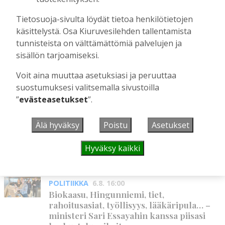
Liikuntasalin purku kovaa vauhtia
Tietosuoja-sivulta löydät tietoa henkilötietojen
käynnissä – Pihalla kaivuutöitä jarruttaa
käsittelystä. Osa Kiuruvesilehden tallentamista
kallio
tunnisteista on välttämättömiä palvelujen ja
Tilaajille
sisällön tarjoamiseksi.
Hanna Soini
4.8.2026
10:43
Voit aina muuttaa asetuksiasi ja peruuttaa
suostumuksesi valitsemalla sivustoilla
”
evästeasetukset
”.
UUSIMMAT
Älä hyväksy
Poistu
Asetukset
MIELIPIDE
6.8. 16:09
Kuinka kauan Kiuruveden pyöräteiden
Hyväksy kaikki
annetaan rapistua?
Vilho Ruotsalainen
6.8.2026
16:09
POLITIIKKA
6.8. 16:00
Biokaasu, Hingunniemi, tiet,
rahoitusasiat, työllisyys, lääkäripula… –
ministeri Sari Essayahin kanssa piisasi