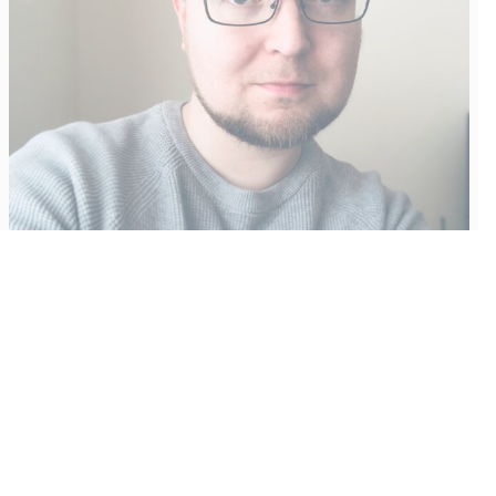
Vähempikin riittäisi?
Aku Laatikainen
31.7.2026
09:00
Tämän vuoden marraskuussa ilmestyy kaikkien aikojen
odotetuin ja ennakkotilatuin, ja hyvin todennäköisesti myös
kaikkien aikojen myydyimmäksi videopeliksi nouseva GTA VI.