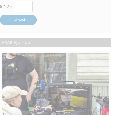
8
*
2
=
Lähetä vastaus
PÄÄKIRJOITUS