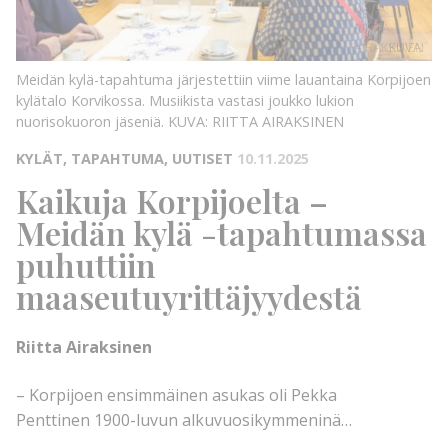
KUVA:
RIITTA
AIRAKSINEN
KUVA:
Meidän kylä-tapahtuma järjestettiin viime lauantaina Korpijoen
kylätalo Korvikossa. Musiikista vastasi joukko lukion
nuorisokuoron jäseniä.
KUVA: RIITTA AIRAKSINEN
KYLÄT, TAPAHTUMA, UUTISET
10.11.2025
Kaikuja Korpijoelta –
Meidän kylä -tapahtumassa
puhuttiin
maaseutuyrittäjyydestä
Riitta Airaksinen
– Korpijoen ensimmäinen asukas oli Pekka
Penttinen 1900-luvun alkuvuosikymmeninä…