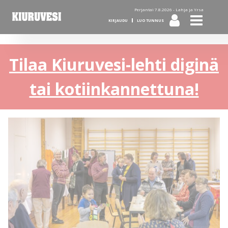
Perjantai 7.8.2026 -
Lahja ja Yrsa
KIRJAUDU
LUO TUNNUS
Tilaa Kiuruvesi-lehti diginä
tai kotiinkannettuna!