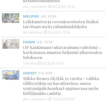
keskustelunaiheita
Aku Laatikainen
6.8.2026
16:00
MIELIPIDE
6.8. 15:56
Leikkausten ja veronkorotusten lisäksi
tarvitaan myös rahanhankkijoita
Alli Huovinen
6.8.2026
15:56
PANKKI
6.8. 13:18
OP Kaskimaan vakavaraisuus vahvistui –
korkotason muutos heijastui alkuvuoden
tulokseen
Toimitus
6.8.2026
13:18
IHMISET
5.8. 9:00
Mikko Remes täyttää 50 vuotta – vaikka
villitystäkin on havaittavissa, sanoo
syntymäpäiväsankari oppineensa myös
hölläämään vauhtia
Aku Laatikainen
5.8.2026
09:00