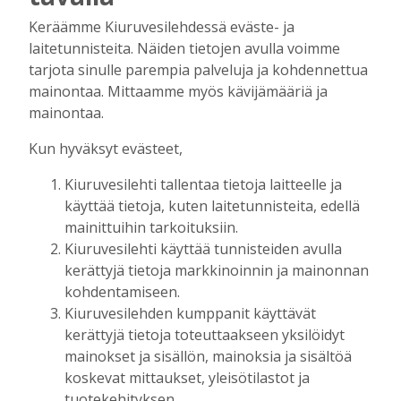
Aku Laatikainen
6.8.2026
16:00
Keräämme Kiuruvesilehdessä eväste- ja
laitetunnisteita. Näiden tietojen avulla voimme
OP Kaskimaan vakavaraisuus vahvistui –
tarjota sinulle parempia palveluja ja kohdennettua
korkotason muutos heijastui alkuvuoden
tulokseen
mainontaa. Mittaamme myös kävijämääriä ja
mainontaa.
Tilaajille
Toimitus
6.8.2026
13:18
Kun hyväksyt evästeet,
Mikko Remes täyttää 50 vuotta – vaikka
Kiuruvesilehti tallentaa tietoja laitteelle ja
villitystäkin on havaittavissa, sanoo
käyttää tietoja, kuten laitetunnisteita, edellä
syntymäpäiväsankari oppineensa myös
hölläämään vauhtia
mainittuihin tarkoituksiin.
Kiuruvesilehti käyttää tunnisteiden avulla
Tilaajille
kerättyjä tietoja markkinoinnin ja mainonnan
Aku Laatikainen
5.8.2026
09:00
kohdentamiseen.
Vaikuttaako afrikkalainen sikarutto
Kiuruvesilehden kumppanit käyttävät
Kiuruvedellä? “Onhan sitä osannut
kerättyjä tietoja toteuttaakseen yksilöidyt
odottaa”, toteaa luomusikalan yrittäjä
mainokset ja sisällön, mainoksia ja sisältöä
Tilaajille
koskevat mittaukset, yleisötilastot ja
Hanna Soini
4.8.2026
18:00
tuotekehityksen.