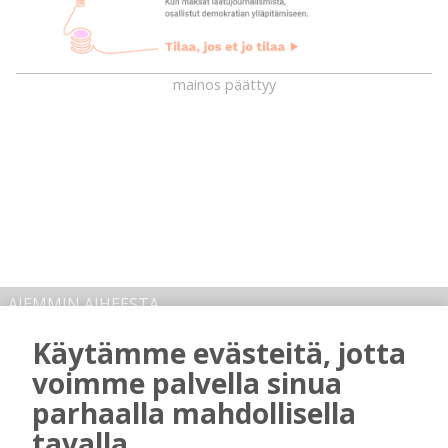
mainos päättyy
AIEMMIN AIHEESTA
Käytämme evästeitä, jotta
Biokaasu, Hingunniemi, tiet,
voimme palvella sinua
rahoitusasiat, työllisyys, lääkäripula… –
ministeri Sari Essayahin kanssa piisasi
parhaalla mahdollisella
keskustelunaiheita
tavalla
Tilaajille