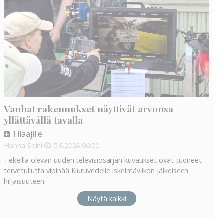
Vanhat rakennukset näyttivät arvonsa
yllättävällä tavalla
Tilaajille
Hanna Soini
5.8.2026
06:00
Tekeillä olevan uuden televisiosarjan kuvaukset ovat tuoneet
tervetullutta vipinää Kiuruvedelle Iskelmäviikon jälkeiseen
hiljaisuuteen.
Näytä kaikki