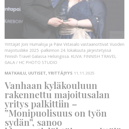
KUVA:
FINNISH
TRAVEL
GALA /
HC
PHOTO
STUDIO
KUVA:
Yrittäjät Joni Humaloja ja Päivi Viitasalo vastaanottivat Vuoden
majoitusliike 2025 -palkinnon 24. lokakuuta järjestetyssä
Finnish Travel Galassa Helsingissä.
KUVA: FINNISH TRAVEL
GALA / HC PHOTO STUDIO
MATKAILU, UUTISET, YRITTÄJYYS
11.11.2025
Vanhaan kyläkouluun
rakennettu majoitusalan
yritys palkittiin –
”Monipuolisuus on työn
sydän”, sanoo