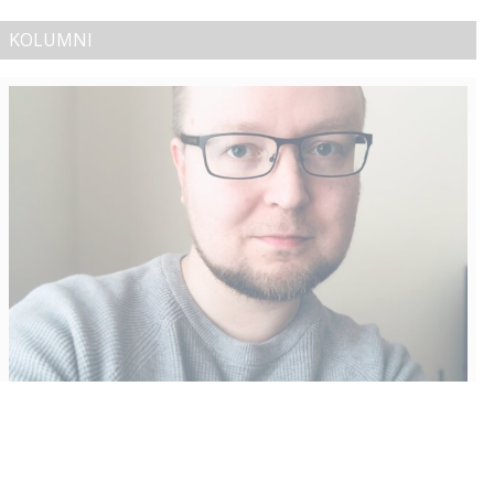
KOLUMNI
Vähempikin riittäisi?
Aku Laatikainen
31.7.2026
09:00