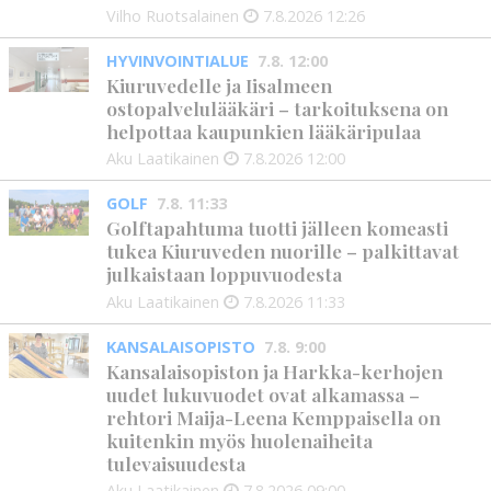
Vilho Ruotsalainen
7.8.2026
12:26
HYVINVOINTIALUE
7.8. 12:00
Kiuruvedelle ja Iisalmeen
ostopalvelulääkäri – tarkoituksena on
helpottaa kaupunkien lääkäripulaa
Aku Laatikainen
7.8.2026
12:00
GOLF
7.8. 11:33
Golftapahtuma tuotti jälleen komeasti
tukea Kiuruveden nuorille – palkittavat
julkaistaan loppuvuodesta
Aku Laatikainen
7.8.2026
11:33
KANSALAISOPISTO
7.8. 9:00
Kansalaisopiston ja Harkka-kerhojen
uudet lukuvuodet ovat alkamassa –
rehtori Maija-Leena Kemppaisella on
kuitenkin myös huolenaiheita
tulevaisuudesta
Aku Laatikainen
7.8.2026
09:00