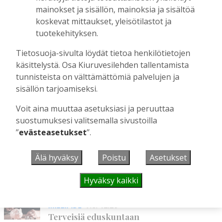
mainokset ja sisällön, mainoksia ja sisältöä
OP Kaskimaan vakavaraisuus vahvistui –
koskevat mittaukset, yleisötilastot ja
korkotason muutos heijastui alkuvuoden
tuotekehityksen.
tulokseen
Tilaajille
Tietosuoja-sivulta löydät tietoa henkilötietojen
Toimitus
6.8.2026
13:18
käsittelystä. Osa Kiuruvesilehden tallentamista
tunnisteista on välttämättömiä palvelujen ja
Mikko Remes täyttää 50 vuotta – vaikka
sisällön tarjoamiseksi.
villitystäkin on havaittavissa, sanoo
syntymäpäiväsankari oppineensa myös
Voit aina muuttaa asetuksiasi ja peruuttaa
hölläämään vauhtia
suostumuksesi valitsemalla sivustoilla
Tilaajille
”
evästeasetukset
”.
Aku Laatikainen
5.8.2026
09:00
Älä hyväksy
Poistu
Asetukset
UUSIMMAT
Hyväksy kaikki
MIELIPIDE
7.8. 12:26
Terveisiä eduskuntaan