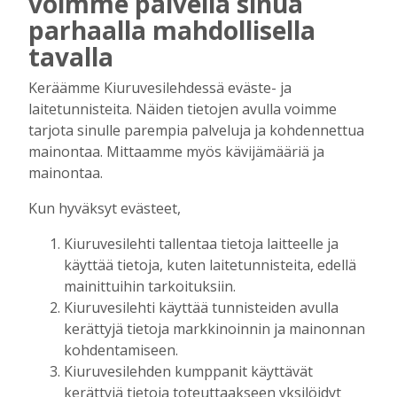
voimme palvella sinua
AIEMMIN AIHEESTA
parhaalla mahdollisella
tavalla
Kiuruvedelle ja Iisalmeen
ostopalvelulääkäri – tarkoituksena on
Keräämme Kiuruvesilehdessä eväste- ja
helpottaa kaupunkien lääkäripulaa
laitetunnisteita. Näiden tietojen avulla voimme
Tilaajille
tarjota sinulle parempia palveluja ja kohdennettua
Aku Laatikainen
7.8.2026
12:00
mainontaa. Mittaamme myös kävijämääriä ja
mainontaa.
Golftapahtuma tuotti jälleen komeasti
tukea Kiuruveden nuorille – palkittavat
Kun hyväksyt evästeet,
julkaistaan loppuvuodesta
Tilaajille
Kiuruvesilehti tallentaa tietoja laitteelle ja
Aku Laatikainen
7.8.2026
11:33
käyttää tietoja, kuten laitetunnisteita, edellä
mainittuihin tarkoituksiin.
Biokaasu, Hingunniemi, tiet,
Kiuruvesilehti käyttää tunnisteiden avulla
rahoitusasiat, työllisyys, lääkäripula… –
ministeri Sari Essayahin kanssa piisasi
kerättyjä tietoja markkinoinnin ja mainonnan
keskustelunaiheita
kohdentamiseen.
Tilaajille
Kiuruvesilehden kumppanit käyttävät
kerättyjä tietoja toteuttaakseen yksilöidyt
Aku Laatikainen
6.8.2026
16:00