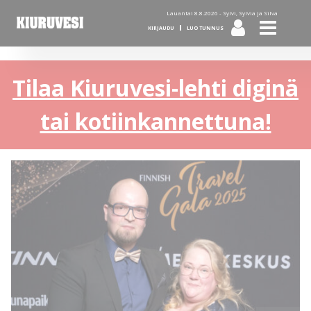
Lauantai 8.8.2026 -
Sylvi, Sylvia ja Silva
KIRJAUDU
LUO TUNNUS
Tilaa Kiuruvesi-lehti diginä
tai kotiinkannettuna!