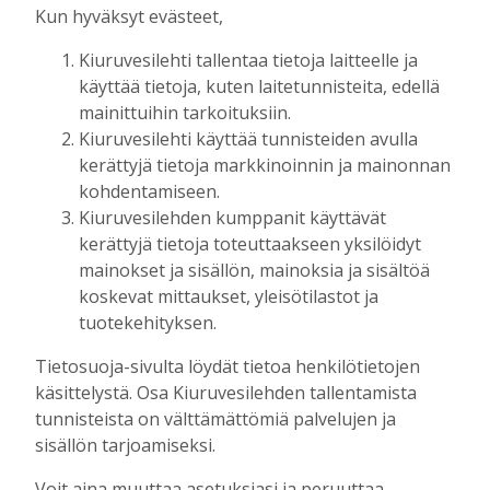
Kun hyväksyt evästeet,
”Kulttuurin ja yrityksien yhteistyö vaatii
molemminpuolista luottamusta” (SS
Kiuruvesilehti tallentaa tietoja laitteelle ja
14.6.2026) innostivat kommentoimaan.
käyttää tietoja, kuten laitetunnisteita, edellä
Helsingin Sanomat yllätti ja julkaisi
mainittuihin tarkoituksiin.
kommenttini:
Kiuruvesilehti käyttää tunnisteiden avulla
kerättyjä tietoja markkinoinnin ja mainonnan
”Olisipa hienoa, jos media heräisi
kohdentamiseen.
huolestumaan myös siitä, mitä tekoäly tekee
Kiuruvesilehden kumppanit käyttävät
kaiken perustalle, matematiikalle.
kerättyjä tietoja toteuttaakseen yksilöidyt
Oppimistulokset ovat romahtaneet viimeisen
mainokset ja sisällön, mainoksia ja sisältöä
15 vuoden aikana ”digiuskovaisten”
koskevat mittaukset, yleisötilastot ja
(opetusministeri Krista Kiurun käyttämä
tuotekehityksen.
sana) ideoiden vallatessa koulumaailman.
Äidinkielen ja matematiikan taidot ovat
Tietosuoja-sivulta löydät tietoa henkilötietojen
perusta kaikelle muulle oppimiselle.
käsittelystä. Osa Kiuruvesilehden tallentamista
Matematiikka on ala, jolla työpaikat
tunnisteista on välttämättömiä palvelujen ja
lisääntyvät jatkossakin, mutta osaajat
sisällön tarjoamiseksi.
uhkaavat loppua. Nyt tarvittaisiin
Voit aina muuttaa asetuksiasi ja peruuttaa