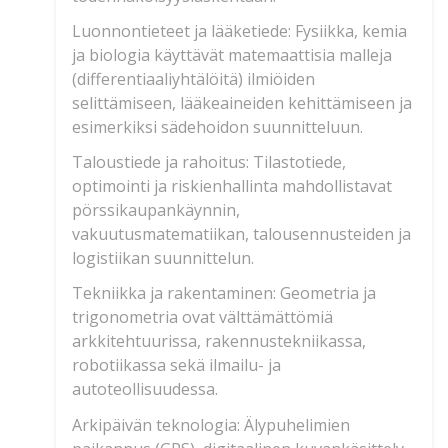
Luonnontieteet ja lääketiede: Fysiikka, kemia
ja biologia käyttävät matemaattisia malleja
(differentiaaliyhtälöitä) ilmiöiden
selittämiseen, lääkeaineiden kehittämiseen ja
esimerkiksi sädehoidon suunnitteluun.
Taloustiede ja rahoitus: Tilastotiede,
optimointi ja riskienhallinta mahdollistavat
pörssikaupankäynnin,
vakuutusmatematiikan, talousennusteiden ja
logistiikan suunnittelun.
Tekniikka ja rakentaminen: Geometria ja
trigonometria ovat välttämättömiä
arkkitehtuurissa, rakennustekniikassa,
robotiikassa sekä ilmailu- ja
autoteollisuudessa.
Arkipäivän teknologia: Älypuhelimien