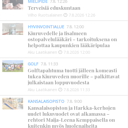
MIELIPIDE
7.8. 12:26
Terveisiä eduskuntaan
Vilho Ruotsalainen
7.8.2026
12:26
HYVINVOINTIALUE
7.8. 12:00
Kiuruvedelle ja Iisalmeen
ostopalvelulääkäri – tarkoituksena on
helpottaa kaupunkien lääkäripulaa
Aku Laatikainen
7.8.2026
12:00
GOLF
7.8. 11:33
Golftapahtuma tuotti jälleen komeasti
tukea Kiuruveden nuorille – palkittavat
julkaistaan loppuvuodesta
Aku Laatikainen
7.8.2026
11:33
KANSALAISOPISTO
7.8. 9:00
Kansalaisopiston ja Harkka-kerhojen
uudet lukuvuodet ovat alkamassa –
rehtori Maija-Leena Kemppaisella on
kuitenkin myös huolenaiheita