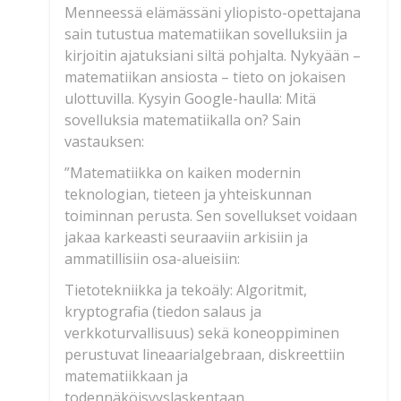
Menneessä elämässäni yliopisto-opettajana
sain tutustua matematiikan sovelluksiin ja
kirjoitin ajatuksiani siltä pohjalta. Nykyään –
matematiikan ansiosta – tieto on jokaisen
ulottuvilla. Kysyin Google-haulla: Mitä
sovelluksia matematiikalla on? Sain
vastauksen:
”Matematiikka on kaiken modernin
teknologian, tieteen ja yhteiskunnan
toiminnan perusta. Sen sovellukset voidaan
jakaa karkeasti seuraaviin arkisiin ja
ammatillisiin osa-alueisiin:
Tietotekniikka ja tekoäly: Algoritmit,
kryptografia (tiedon salaus ja
verkkoturvallisuus) sekä koneoppiminen
perustuvat lineaarialgebraan, diskreettiin
matematiikkaan ja
todennäköisyyslaskentaan.