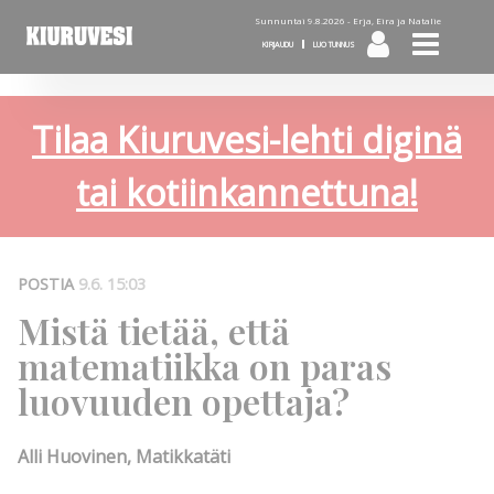
Sunnuntai 9.8.2026 -
Erja, Eira ja Natalie
KIRJAUDU
LUO TUNNUS
Tilaa Kiuruvesi-lehti diginä
tai kotiinkannettuna!
POSTIA
9.6. 15:03
Mistä tietää, että
matematiikka on paras
luovuuden opettaja?
Alli Huovinen, Matikkatäti