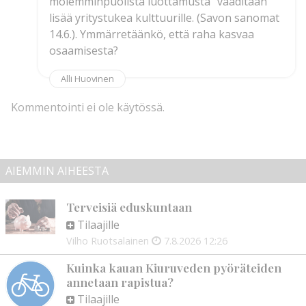
molemminpuolista luottamusta” vaaditaan
lisää yritystukea kulttuurille. (Savon sanomat
14.6.). Ymmärretäänkö, että raha kasvaa
osaamisesta?
Alli Huovinen
Kommentointi ei ole käytössä.
AIEMMIN AIHEESTA
Terveisiä eduskuntaan
Tilaajille
Vilho Ruotsalainen
7.8.2026
12:26
Kuinka kauan Kiuruveden pyöräteiden
annetaan rapistua?
Tilaajille