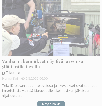
Vanhat rakennukset näyttivät arvonsa
yllättävällä tavalla
Tilaajille
Hanna Soini
5.8.2026
06:00
Tekeillä olevan uuden televisiosarjan kuvaukset ovat tuoneet
tervetullutta vipinää Kiuruvedelle Iskelmäviikon jälkeiseen
hiljaisuuteen.
Näytä kaikki