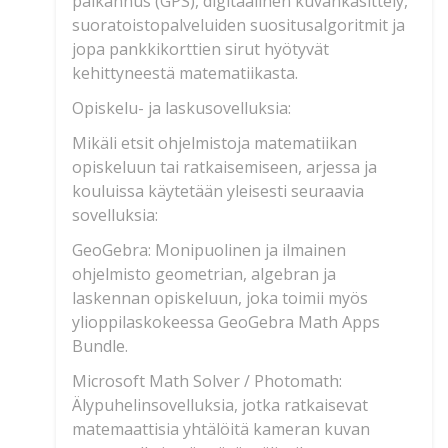
paikannus (GPS), digitaalinen kuvankäsittely,
suoratoistopalveluiden suositusalgoritmit ja
jopa pankkikorttien sirut hyötyvät
kehittyneestä matematiikasta.
Opiskelu- ja laskusovelluksia:
Mikäli etsit ohjelmistoja matematiikan
opiskeluun tai ratkaisemiseen, arjessa ja
kouluissa käytetään yleisesti seuraavia
sovelluksia:
GeoGebra: Monipuolinen ja ilmainen
ohjelmisto geometrian, algebran ja
laskennan opiskeluun, joka toimii myös
ylioppilaskokeessa GeoGebra Math Apps
Bundle.
Microsoft Math Solver / Photomath:
Älypuhelinsovelluksia, jotka ratkaisevat
matemaattisia yhtälöitä kameran kuvan