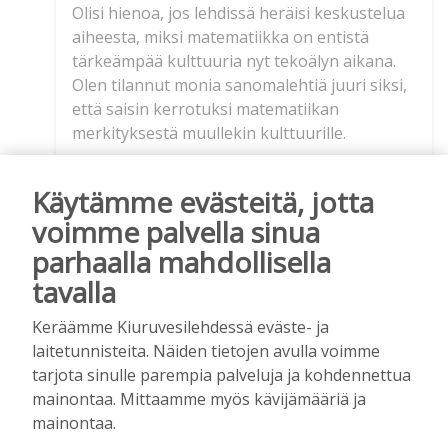
Olisi hienoa, jos lehdissä heräisi keskustelua
aiheesta, miksi matematiikka on entistä
tärkeämpää kulttuuria nyt tekoälyn aikana.
Olen tilannut monia sanomalehtiä juuri siksi,
että saisin kerrotuksi matematiikan
merkityksestä muullekin kulttuurille.
HS (kallis lehti) on ollut kaikista nihkein
julkaisemaan kirjoituksiani. Viimeksi lehti
Käytämme evästeitä, jotta
julkaisi kirjoitukseni vuonna 2010, kun
voimme palvella sinua
aiheeni oli ”Matematiikkakin on kulttuuria”.
parhaalla mahdollisella
Suren ihailemani matemaatikon ja
tavalla
kulttuurivaikuttajan, prof. Osmo Pekosen
varhaista kuolemaa. Valitettavasti hänkään ei
Keräämme Kiuruvesilehdessä eväste- ja
pystynyt estämään matematiikan osaamisen
laitetunnisteita. Näiden tietojen avulla voimme
alasajoa.
tarjota sinulle parempia palveluja ja kohdennettua
J.P. Laitisen kolumni ”Tekoäly on
mainontaa. Mittaamme myös kävijämääriä ja
mutanttikäärme, joka imee aivomme tyhjiin”
mainontaa.
(HS 14.6.2026) sekä Henna Hietaisen kolumni