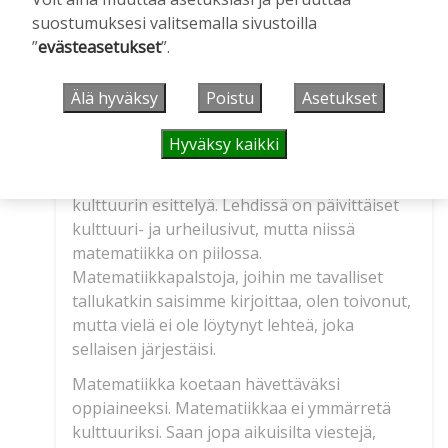
kulttuurivaikuttajia matematiikan
suostumuksesi valitsemalla sivustoilla
puolestapuhujiksi sekä äidinkielen ja
”
evästeasetukset
”.
matemaattisten aineiden opettajien
yhteistyötä. Äidinkielen tunneilla voisi lukea
Älä hyväksy
Poistu
Asetukset
myös matemaattista kirjallisuutta ja
kirjoituttaa aiheesta aineita.
Hyväksy kaikki
YLE verovaroilla kustannettuna olisi oikea
taho, jolta pitäisi vaatia matemaattisen
kulttuurin esittelyä. Lehdissä on päivittäiset
kulttuuri- ja urheilusivut, mutta niissä
matematiikka on piilossa.
Matematiikkapalstoja, joihin me tavalliset
tallukatkin saisimme kirjoittaa, olen toivonut,
mutta vielä ei ole löytynyt lehteä, joka
sellaisen järjestäisi.
Matematiikka koetaan hävettäväksi
oppiaineeksi. Matematiikkaa ei ymmärretä
kulttuuriksi. Saan jopa aikuisilta viestejä,