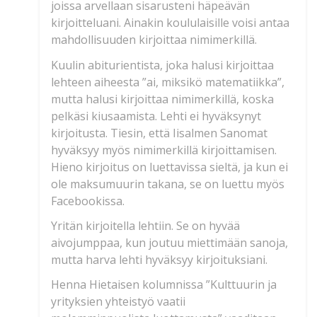
joissa arvellaan sisarusteni häpeävän
kirjoitteluani. Ainakin koululaisille voisi antaa
mahdollisuuden kirjoittaa nimimerkillä.
Kuulin abiturientista, joka halusi kirjoittaa
lehteen aiheesta ”ai, miksikö matematiikka”,
mutta halusi kirjoittaa nimimerkillä, koska
pelkäsi kiusaamista. Lehti ei hyväksynyt
kirjoitusta. Tiesin, että Iisalmen Sanomat
hyväksyy myös nimimerkillä kirjoittamisen.
Hieno kirjoitus on luettavissa sieltä, ja kun ei
ole maksumuurin takana, se on luettu myös
Facebookissa.
Yritän kirjoitella lehtiin. Se on hyvää
aivojumppaa, kun joutuu miettimään sanoja,
mutta harva lehti hyväksyy kirjoituksiani.
Henna Hietaisen kolumnissa ”Kulttuurin ja
yrityksien yhteistyö vaatii