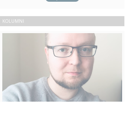
KOLUMNI
Vähempikin riittäisi?