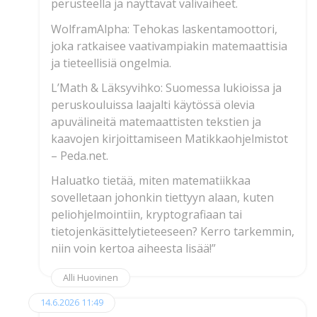
perusteella ja näyttävät välivaiheet.
WolframAlpha: Tehokas laskentamoottori,
joka ratkaisee vaativampiakin matemaattisia
ja tieteellisiä ongelmia.
L’Math & Läksyvihko: Suomessa lukioissa ja
peruskouluissa laajalti käytössä olevia
apuvälineitä matemaattisten tekstien ja
kaavojen kirjoittamiseen Matikkaohjelmistot
– Peda.net.
Haluatko tietää, miten matematiikkaa
sovelletaan johonkin tiettyyn alaan, kuten
peliohjelmointiin, kryptografiaan tai
tietojenkäsittelytieteeseen? Kerro tarkemmin,
niin voin kertoa aiheesta lisää!”
Alli Huovinen
14.6.2026 11:49