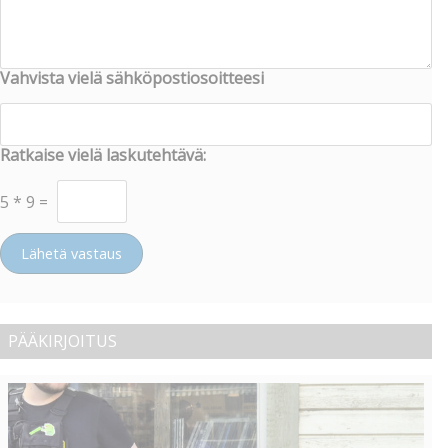
Vahvista vielä sähköpostiosoitteesi
Ratkaise vielä laskutehtävä:
5
*
9
=
Lähetä vastaus
PÄÄKIRJOITUS