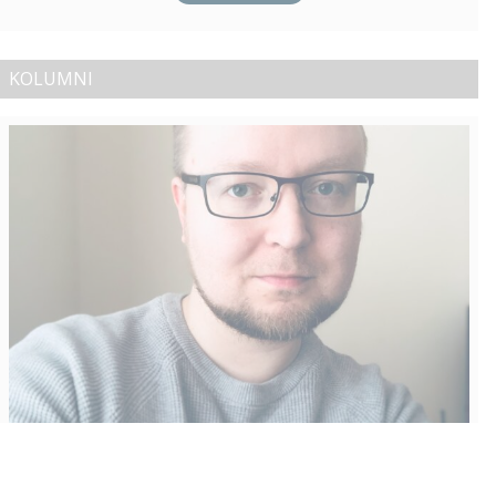
KOLUMNI
Vähempikin riittäisi?