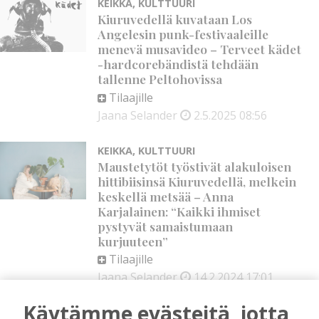
KEIKKA
,
KULTTUURI
Kiuruvedellä kuvataan Los
Angelesin punk-festivaaleille
menevä musavideo – Terveet kädet
-hardcorebändistä tehdään
tallenne Peltohovissa
Tilaajille
Jaana Selander
2.5.2025
08:56
KEIKKA
,
KULTTUURI
Maustetytöt työstivät alakuloisen
hittibiisinsä Kiuruvedellä, melkein
keskellä metsää – Anna
Karjalainen: “Kaikki ihmiset
pystyvät samaistumaan
kurjuuteen”
Tilaajille
Jaana Selander
14.2.2024
17:01
Käytämme evästeitä, jotta
KEIKKA
,
KULTTUURI