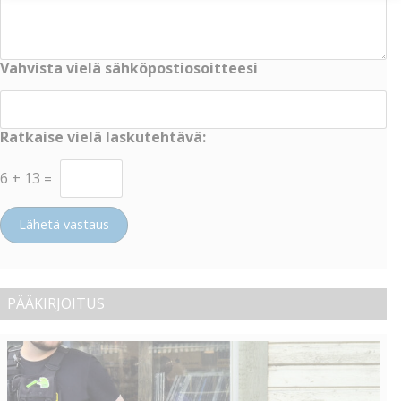
Vahvista vielä sähköpostiosoitteesi
Ratkaise vielä laskutehtävä:
6
+
13
=
Lähetä vastaus
PÄÄKIRJOITUS