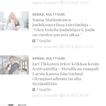
Jaana Selander
9.2.2026
14:32
KEIKKA
,
KULTTUURI
Sanna Matinniemen
joulukonsertissa toivelauluja –
“Olen todella jouluhöperö, joulu
on vuoden parasta aikaa”
Tilaajille
Jaana Selander
12.12.2025
11:57
KEIKKA
,
KULTTUURI
Jari Tikkanen tekee keikkaa kesän
festivaaleilla – Metallican rumpali
Larsin kanssa hän touhusi
Olympiastadionin lavalla,
tietämättään
Tilaajille
Jaana Selander
5.6.2025
10:58