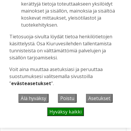
Jaana Selander
13.5.2022
12:39
kerättyjä tietoja toteuttaakseen yksilöidyt
mainokset ja sisällön, mainoksia ja sisältöä
KEIKKA
,
KULTTUURI
koskevat mittaukset, yleisötilastot ja
Rohkeasti tapahtumajärjestäjäksi
tuotekehityksen.
– Aurora esiintyy Kiuruvedellä
Tietosuoja-sivulta löydät tietoa henkilötietojen
Tilaajille
käsittelystä. Osa Kiuruvesilehden tallentamista
28.7.2021
09:55
tunnisteista on välttämättömiä palvelujen ja
sisällön tarjoamiseksi.
VIIKON KYSYMYS
Voit aina muuttaa asetuksiasi ja peruuttaa
suostumuksesi valitsemalla sivustoilla
Sienestätkö?
”
evästeasetukset
”.
Kyllä
Älä hyväksy
Poistu
Asetukset
En
Perustele vastaustasi tähän:
Hyväksy kaikki