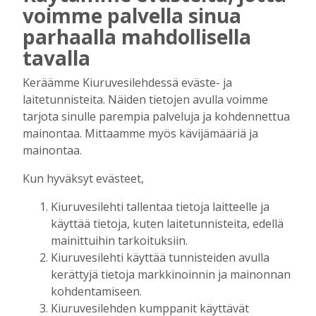
Esittävän taiteen linja jalkautui
voimme palvella sinua
Peltohovin lavalle – Kiuruvedellä
parhaalla mahdollisella
musiikinopettajat kannustavat ja
tavalla
tukevat nuoria
Tilaajille
Keräämme Kiuruvesilehdessä eväste- ja
Maarit Äyhynmäki
5.11.2023
10:27
laitetunnisteita. Näiden tietojen avulla voimme
tarjota sinulle parempia palveluja ja kohdennettua
KEIKKA
,
KULTTUURI
mainontaa. Mittaamme myös kävijämääriä ja
Rakkaudesta musiikkiin – 1970-
mainontaa.
luvussa riittää aineksia
useampaankin konserttiin
Kun hyväksyt evästeet,
Tilaajille
NOORA NIIRANEN
15.11.2022
16:51
Kiuruvesilehti tallentaa tietoja laitteelle ja
käyttää tietoja, kuten laitetunnisteita, edellä
mainittuihin tarkoituksiin.
KEIKKA
,
KULTTUURI
Peltohovista tulossa alueen
Kiuruvesilehti käyttää tunnisteiden avulla
viihdemekka – klubi vetää väkeä
kerättyjä tietoja markkinoinnin ja mainonnan
200 kilometrin säteeltä
kohdentamiseen.
Tilaajille
Kiuruvesilehden kumppanit käyttävät