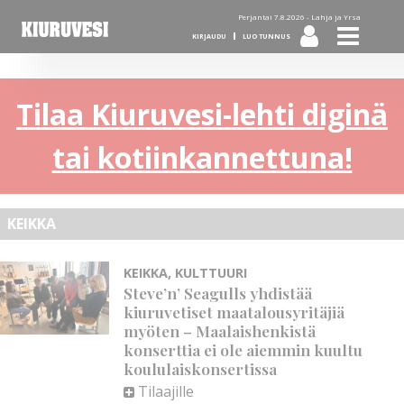
Perjantai 7.8.2026 -
Lahja ja Yrsa
KIRJAUDU
LUO TUNNUS
Tilaa Kiuruvesi-lehti diginä
tai kotiinkannettuna!
KEIKKA
KEIKKA
,
KULTTUURI
Steve’n’ Seagulls yhdistää
kiuruvetiset maatalousyritäjiä
myöten – Maalaishenkistä
konserttia ei ole aiemmin kuultu
koululaiskonsertissa
Tilaajille