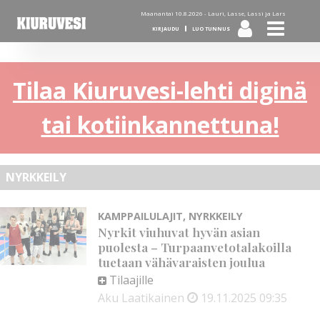
Maanantai 10.8.2026 -
Lauri, Lasse, Lassi ja Lars
KIRJAUDU
LUO TUNNUS
Tilaa Kiuruvesi-lehti diginä
tai kotiinkannettuna!
NYRKKEILY
KAMPPAILULAJIT
,
NYRKKEILY
Nyrkit viuhuvat hyvän asian
puolesta – Turpaanvetotalakoilla
tuetaan vähävaraisten joulua
Tilaajille
Aku Laatikainen
19.11.2025
09:35