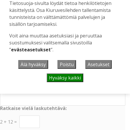
VIIKON KYSYMYS
Tietosuoja-sivulta löydät tietoa henkilötietojen
käsittelystä. Osa Kiuruvesilehden tallentamista
Sienestätkö?
tunnisteista on välttämättömiä palvelujen ja
sisällön tarjoamiseksi.
Kyllä
En
Voit aina muuttaa asetuksiasi ja peruuttaa
Perustele vastaustasi tähän:
suostumuksesi valitsemalla sivustoilla
”
evästeasetukset
”.
Älä hyväksy
Poistu
Asetukset
Hyväksy kaikki
Vahvista vielä sähköpostiosoitteesi
Ratkaise vielä laskutehtävä:
2
+
12
=