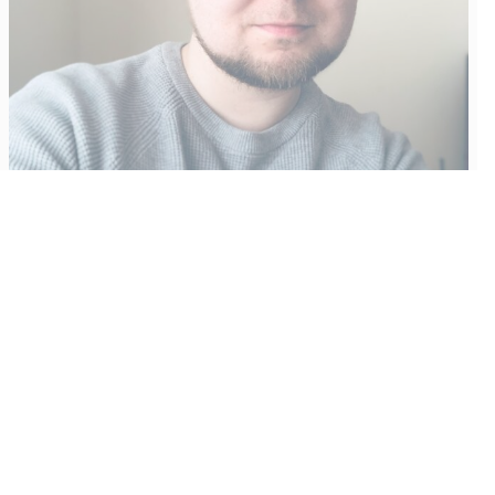
Vähempikin riittäisi?
Aku Laatikainen
31.7.2026
09:00
Tämän vuoden marraskuussa ilmestyy kaikkien aikojen
odotetuin ja ennakkotilatuin, ja hyvin todennäköisesti myös
kaikkien aikojen myydyimmäksi videopeliksi nouseva GTA VI.