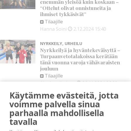
enemmän yleisöä kuin koskaan –
“Ottelut olivat onnistuneita ja
ihmiset tykkäsivät”
Tilaajille
Hanna Soini
2.12.2024
15:40
NYRKKEILY
,
URHEILU
Nyrkkeilyä ja hyväntekeväisyttä –
Turpaanvetotalakoissa kerätään
tänä vuonna varoja vähävaraisten
jouluun
Tilaajille
Aku Laatikainen
26.11.2024
06:00
Käytämme evästeitä, jotta
NYRKKEILY
,
URHEILU
voimme palvella sinua
Elia Juusti nyrkkeili voiton
Kemissä – Aki Pennasen
parhaalla mahdollisella
valmennettava oli vastustajaansa
tavalla
parempi kaikin tuomariäänin
Tilaajille