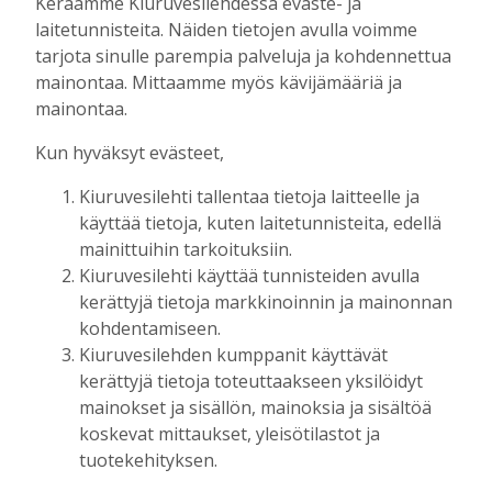
Keräämme Kiuruvesilehdessä eväste- ja
Aku Laatikainen
26.8.2024
12:57
laitetunnisteita. Näiden tietojen avulla voimme
tarjota sinulle parempia palveluja ja kohdennettua
NYRKKEILY
,
URHEILU
mainontaa. Mittaamme myös kävijämääriä ja
Aki Pennasen valmennettavalle
mainontaa.
tappio – Elia Juusti hävisi Keni
Aliulle teknisellä tyrmäyksellä
Kun hyväksyt evästeet,
Tilaajille
Kiuruvesilehti tallentaa tietoja laitteelle ja
Aku Laatikainen
16.4.2024
10:25
käyttää tietoja, kuten laitetunnisteita, edellä
mainittuihin tarkoituksiin.
NYRKKEILY
,
URHEILU
Kiuruvesilehti käyttää tunnisteiden avulla
Juusti ja Pennanen
kerättyjä tietoja markkinoinnin ja mainonnan
nyrkkeilykulttuurin ytimeen –
kohdentamiseen.
seuraava vastustaja on
englantilainen Deevorn Miller
Kiuruvesilehden kumppanit käyttävät
Tilaajille
kerättyjä tietoja toteuttaakseen yksilöidyt
mainokset ja sisällön, mainoksia ja sisältöä
Noora Lukkarinen
27.2.2024
11:06
koskevat mittaukset, yleisötilastot ja
tuotekehityksen.