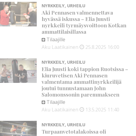
NYRKKEILY
,
URHEILU
Aki Pennasen valmennettava
hyvässä iskussa – Elia Juusti
nyrkkeili tyrmäysvoittoon Kotkan
ammattilaisillassa
Tilaajille
Aku Laatikainen
25.8.2025
16:00
NYRKKEILY
,
URHEILU
Elia Juusti koki tappion Ruotsissa –
kiuruvetisen Aki Pennasen
valmentama ammattinyrkkeilijä
joutui tunnustamaan John
Salomonssonin paremmakseen
Tilaajille
Aku Laatikainen
13.5.2025
11:40
NYRKKEILY
,
URHEILU
Turpaanvetotalakoissa oli