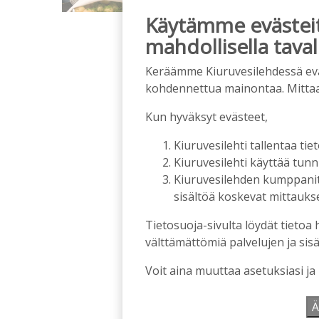
Käytämme evästeitä
mahdollisella taval
Keräämme Kiuruvesilehdessä eväst
kohdennettua mainontaa. Mitta
Kun hyväksyt evästeet,
Kiuruvesilehti tallentaa tiet
Kiuruvesilehti käyttää tun
Kiuruvesilehden kumppanit k
sisältöä koskevat mittaukset
Tietosuoja-sivulta löydät tietoa 
välttämättömiä palvelujen ja sisä
Voit aina muuttaa asetuksiasi ja
Ä