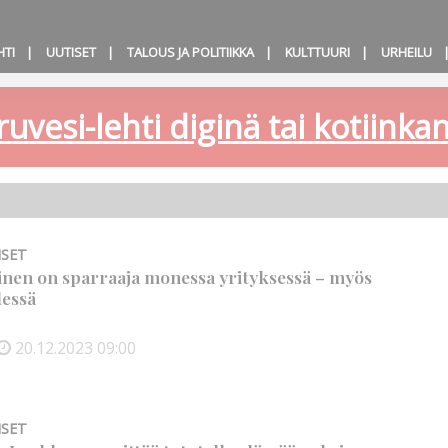
HTI
UUTISET
TALOUS JA POLITIIKKA
KULTTUURI
URHEILU
ruvesi-lehti diginä tai kotiink
ISET
inen on sparraaja monessa yrityksessä – myös
dessä
20.12.2023
09:00
ISET