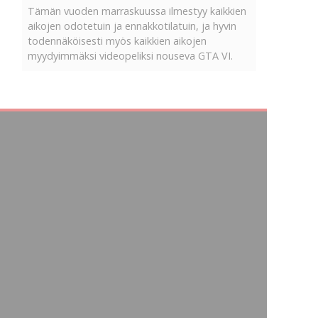
Tämän vuoden marraskuussa ilmestyy kaikkien
aikojen odotetuin ja ennakkotilatuin, ja hyvin
todennäköisesti myös kaikkien aikojen
myydyimmäksi videopeliksi nouseva GTA VI.