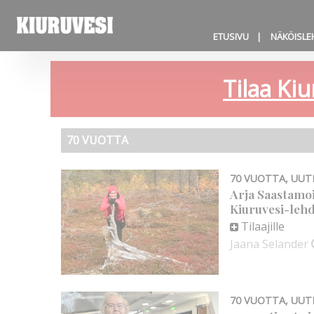
ETUSIVU
NÄKÖISLE
Tilaa Kiu
70 VUOTTA
70 VUOTTA
,
UUT
Arja Saastamo
Kiuruvesi-leh
Tilaajille
Jaana Selander
70 VUOTTA
,
UUT