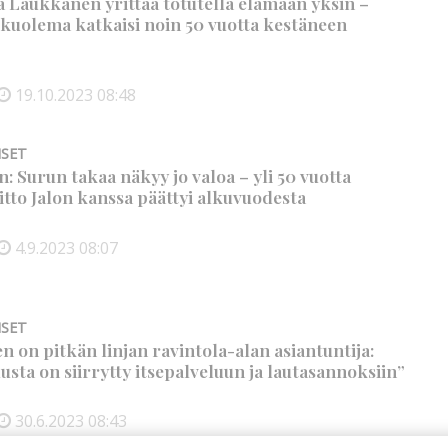
a Laukkanen yrittää totutella elämään yksin –
kuolema katkaisi noin 50 vuotta kestäneen
19.10.2023
08:48
ISET
: Surun takaa näkyy jo valoa – yli 50 vuotta
iitto Jalon kanssa päättyi alkuvuodesta
4.9.2023
08:07
ISET
 on pitkän linjan ravintola-alan asiantuntija:
lusta on siirrytty itsepalveluun ja lautasannoksiin”
30.6.2023
08:43