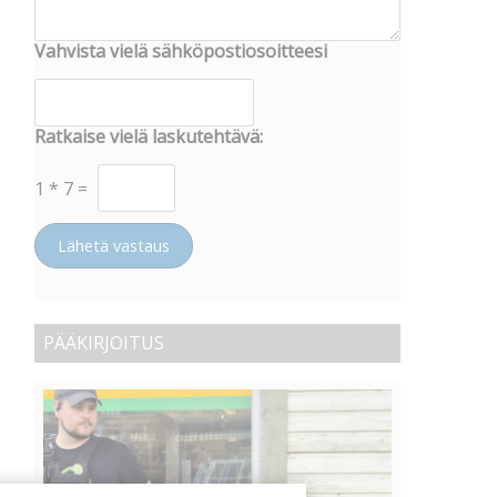
Vahvista vielä sähköpostiosoitteesi
Ratkaise vielä laskutehtävä:
1
*
7
=
Lähetä vastaus
PÄÄKIRJOITUS