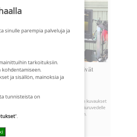
haalla
a sinulle parempia palveluja ja
 mainittuihin tarkoituksiin.
Vanhat rakennukset näyttivät
an kohdentamiseen.
arvonsa yllättävällä tavalla
et ja sisällön, mainoksia ja
Tilaajille
Hanna Soini
5.8.2026
06:00
ta tunnisteista on
Tekeillä olevan uuden televisiosarjan kuvaukset
ovat tuoneet tervetullutta vipinää Kiuruvedelle
Iskelmäviikon jälkeiseen hiljaisuuteen.
tukset
”.
Näytä kaikki
ki