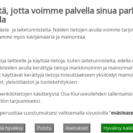
, jotta voimme palvella sinua par
la
e- ja laitetunnisteita. Näiden tietojen avulla voimme tarjot
amme myös kävijämääriä ja mainontaa.
oja laitteelle ja käyttää tietoja, kuten laitetunnisteita, edellä
nisteiden avulla kerättyjä tietoja markkinoinnin ja mainonn
äyttävät kerättyjä tietoja toteuttaakseen yksilöidyt mainoks
, yleisötilastot ja tuotekehityksen.
henkilötietojen käsittelystä. Osa Kiuruvesilehden tallentamis
llön tarjoamiseksi.
 peruuttaa suostumuksesi valitsemalla sivustoilla ”
evästease
lä hyväksy
Poistu
Asetukset
Hyväksy kaik