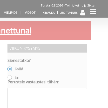
Torstai 6.8.2026 -
Toimi, Keimo ja Sixten
MIELIPIDE
VIDEOT
KIRJAUDU
LUO TUNNUS
annettuna!
VIIKON KYSYMYS
Sienestätkö?
Kyllä
En
Perustele vastaustasi tähän: