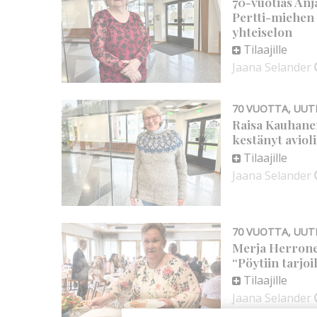
70-vuotias Anj
Pertti-miehen 
yhteiselon
Tilaajille
Jaana Selander
70 VUOTTA
,
UUT
Raisa Kauhanen
kestänyt aviol
Tilaajille
Jaana Selander
70 VUOTTA
,
UUT
Merja Herronen
“Pöytiin tarjoi
Tilaajille
Jaana Selander