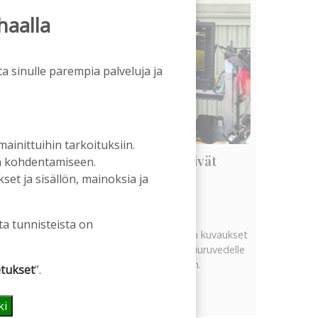
haalla
a sinulle parempia palveluja ja
 mainittuihin tarkoituksiin.
Vanhat rakennukset näyttivät
an kohdentamiseen.
arvonsa yllättävällä tavalla
et ja sisällön, mainoksia ja
Tilaajille
Hanna Soini
5.8.2026
06:00
ta tunnisteista on
Tekeillä olevan uuden televisiosarjan kuvaukset
ovat tuoneet tervetullutta vipinää Kiuruvedelle
Iskelmäviikon jälkeiseen hiljaisuuteen.
tukset
”.
Näytä kaikki
ki