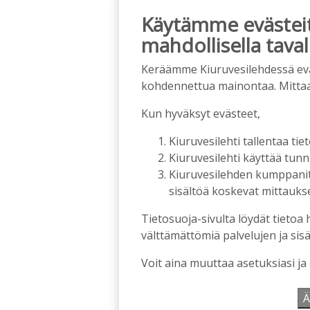
Käytämme evästeitä
mahdollisella taval
Keräämme Kiuruvesilehdessä eväst
kohdennettua mainontaa. Mitta
Kun hyväksyt evästeet,
Kiuruvesilehti tallentaa tiet
Kiuruvesilehti käyttää tun
Kiuruvesilehden kumppanit k
sisältöä koskevat mittaukset
Tietosuoja-sivulta löydät tietoa 
välttämättömiä palvelujen ja sisä
Voit aina muuttaa asetuksiasi ja
Ä