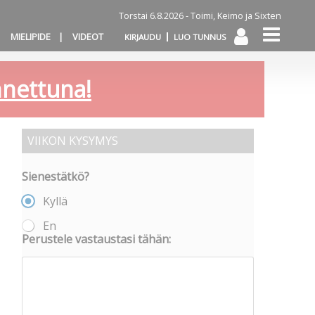
Torstai 6.8.2026 -
Toimi, Keimo ja Sixten
MIELIPIDE
VIDEOT
KIRJAUDU
LUO TUNNUS
annettuna!
VIIKON KYSYMYS
Sienestätkö?
Kyllä
En
Perustele vastaustasi tähän: