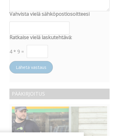
Vahvista vielä sähköpostiosoitteesi
Ratkaise vielä laskutehtävä:
4
*
9
=
Lähetä vastaus
PÄÄKIRJOITUS