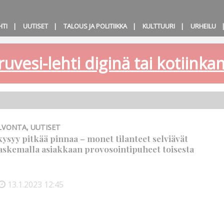
HTI
UUTISET
TALOUS JA POLITIIKKA
KULTTUURI
URHEILU
ruvesi-lehti diginä tai kotiink
ALVONTA
,
UUTISET
kysyy pitkää pinnaa – monet tilanteet selviävät
askemalla asiakkaan provosointipuheet toisesta
13.1.2023
12:45