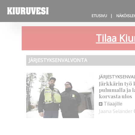
ETUSIVU
NÄKÖISLE
Tilaa Kiu
JÄRJESTYKSENVALVONTA
JÄRJESTYKSENV
Järkkärin työ 
puhumalla ja l
korvasta ulos
Tilaajille
Jaana Selander