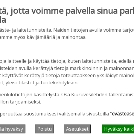
, jotta voimme palvella sinua par
la
e- ja laitetunnisteita. Näiden tietojen avulla voimme tarjot
amme myös kävijämääriä ja mainontaa.
oja laitteelle ja käyttää tietoja, kuten laitetunnisteita, edellä
nisteiden avulla kerättyjä tietoja markkinoinnin ja mainonn
äyttävät kerättyjä tietoja toteuttaakseen yksilöidyt mainoks
, yleisötilastot ja tuotekehityksen.
henkilötietojen käsittelystä. Osa Kiuruvesilehden tallentamis
llön tarjoamiseksi.
 peruuttaa suostumuksesi valitsemalla sivustoilla ”
evästease
lä hyväksy
Poistu
Asetukset
Hyväksy kaik