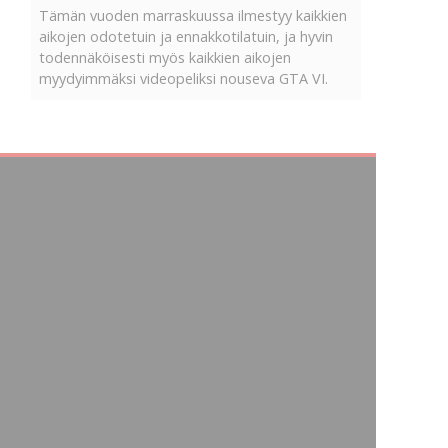
Tämän vuoden marraskuussa ilmestyy kaikkien
aikojen odotetuin ja ennakkotilatuin, ja hyvin
todennäköisesti myös kaikkien aikojen
myydyimmäksi videopeliksi nouseva GTA VI.