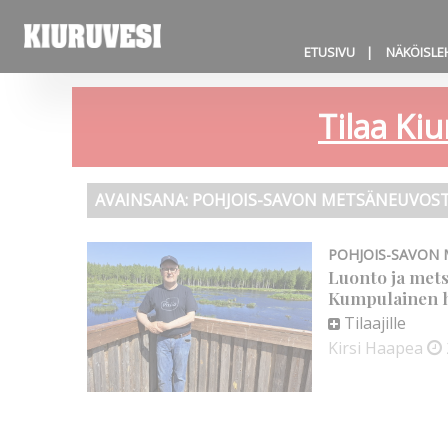
ETUSIVU
NÄKÖISLE
Tilaa Kiu
AVAINSANA:
POHJOIS-SAVON METSÄNEUVOS
POHJOIS-SAVON
Luonto ja mets
Kumpulainen h
Tilaajille
Kirsi Haapea