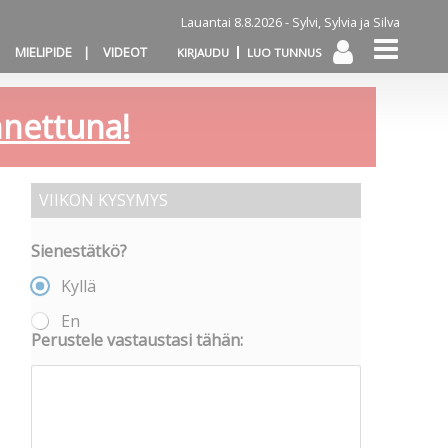
Lauantai 8.8.2026 -
Sylvi, Sylvia ja Silva
MIELIPIDE
VIDEOT
KIRJAUDU
LUO TUNNUS
annettuna!
VIIKON KYSYMYS
Sienestätkö?
Kyllä
En
Perustele vastaustasi tähän: