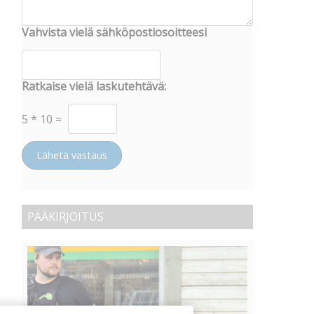
Vahvista vielä sähköpostiosoitteesi
Ratkaise vielä laskutehtävä:
5
*
10
=
Lähetä vastaus
PÄÄKIRJOITUS