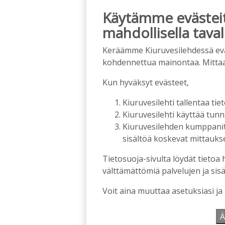
Käytämme evästeitä
mahdollisella taval
Keräämme Kiuruvesilehdessä eväst
kohdennettua mainontaa. Mitta
Kun hyväksyt evästeet,
Kiuruvesilehti tallentaa tiet
Kiuruvesilehti käyttää tun
Kiuruvesilehden kumppanit k
sisältöä koskevat mittaukset
Tietosuoja-sivulta löydät tietoa 
välttämättömiä palvelujen ja sisä
Voit aina muuttaa asetuksiasi ja
Ä