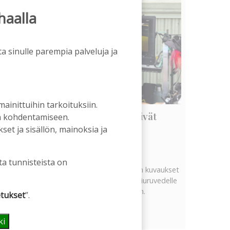
haalla
a sinulle parempia palveluja ja
 mainittuihin tarkoituksiin.
Vanhat rakennukset näyttivät
an kohdentamiseen.
arvonsa yllättävällä tavalla
et ja sisällön, mainoksia ja
Tilaajille
Hanna Soini
5.8.2026
06:00
ta tunnisteista on
Tekeillä olevan uuden televisiosarjan kuvaukset
ovat tuoneet tervetullutta vipinää Kiuruvedelle
Iskelmäviikon jälkeiseen hiljaisuuteen.
tukset
”.
Näytä kaikki
ki