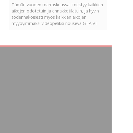
Tämän vuoden marraskuussa ilmestyy kaikkien
aikojen odotetuin ja ennakkotilatuin, ja hyvin
todennäköisesti myös kaikkien aikojen
myydyimmäksi videopeliksi nouseva GTA VI.