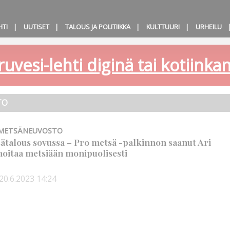
HTI
UUTISET
TALOUS JA POLITIIKKA
KULTTUURI
URHEILU
ruvesi-lehti diginä tai kotiink
TO
 METSÄNEUVOSTO
ätalous sovussa – Pro metsä -palkinnon saanut Ari
oitaa metsiään monipuolisesti
20.6.2023
14:24