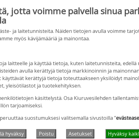
, jotta voimme palvella sinua par
la
e- ja laitetunnisteita. Näiden tietojen avulla voimme tarjot
amme myös kävijämääriä ja mainontaa.
oja laitteelle ja käyttää tietoja, kuten laitetunnisteita, edellä
nisteiden avulla kerättyjä tietoja markkinoinnin ja mainonn
äyttävät kerättyjä tietoja toteuttaakseen yksilöidyt mainoks
, yleisötilastot ja tuotekehityksen.
henkilötietojen käsittelystä. Osa Kiuruvesilehden tallentamis
llön tarjoamiseksi.
 peruuttaa suostumuksesi valitsemalla sivustoilla ”
evästease
lä hyväksy
Poistu
Asetukset
Hyväksy kaik