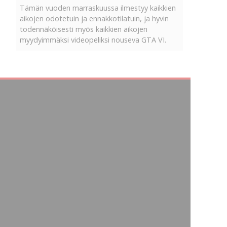
Tämän vuoden marraskuussa ilmestyy kaikkien
aikojen odotetuin ja ennakkotilatuin, ja hyvin
todennäköisesti myös kaikkien aikojen
myydyimmäksi videopeliksi nouseva GTA VI.