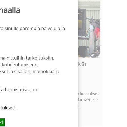
haalla
a sinulle parempia palveluja ja
 mainittuihin tarkoituksiin.
Vanhat rakennukset näyttivät
an kohdentamiseen.
arvonsa yllättävällä tavalla
et ja sisällön, mainoksia ja
Tilaajille
Hanna Soini
5.8.2026
06:00
ta tunnisteista on
Tekeillä olevan uuden televisiosarjan kuvaukset
ovat tuoneet tervetullutta vipinää Kiuruvedelle
Iskelmäviikon jälkeiseen hiljaisuuteen.
tukset
”.
Näytä kaikki
ki