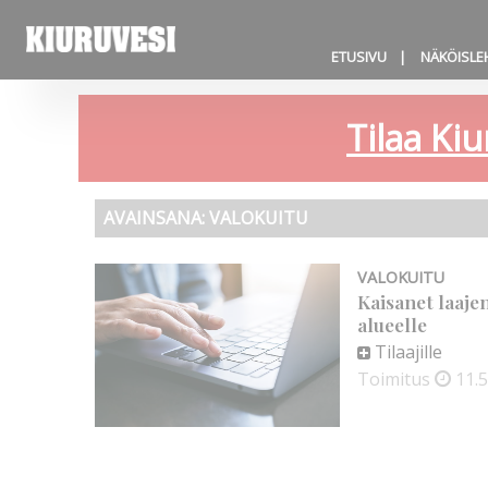
ETUSIVU
NÄKÖISLE
Tilaa Kiu
AVAINSANA:
VALOKUITU
VALOKUITU
Kaisanet laaje
alueelle
Tilaajille
Toimitus
11.