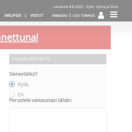
Lauantai 8.8.2026 -
Sylvi, Sylvia ja Silva
MIELIPIDE
VIDEOT
KIRJAUDU
LUO TUNNUS
annettuna!
VIIKON KYSYMYS
Sienestätkö?
Kyllä
En
Perustele vastaustasi tähän: