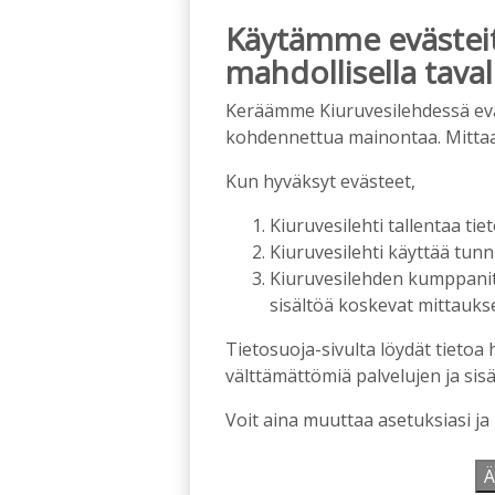
Käytämme evästeitä
mahdollisella taval
Keräämme Kiuruvesilehdessä eväst
kohdennettua mainontaa. Mitta
Kun hyväksyt evästeet,
Kiuruvesilehti tallentaa tiet
Kiuruvesilehti käyttää tun
Kiuruvesilehden kumppanit k
sisältöä koskevat mittaukset
Tietosuoja-sivulta löydät tietoa 
välttämättömiä palvelujen ja sisä
Voit aina muuttaa asetuksiasi ja
Ä