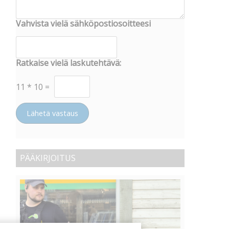
Vahvista vielä sähköpostiosoitteesi
Ratkaise vielä laskutehtävä:
11
*
10
=
Lähetä vastaus
PÄÄKIRJOITUS