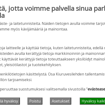
, jotta voimme palvella sinua par
la
e- ja laitetunnisteita. Näiden tietojen avulla voimme tarjot
amme myös kävijämääriä ja mainontaa.
oja laitteelle ja käyttää tietoja, kuten laitetunnisteita, edellä
nisteiden avulla kerättyjä tietoja markkinoinnin ja mainonn
äyttävät kerättyjä tietoja toteuttaakseen yksilöidyt mainoks
, yleisötilastot ja tuotekehityksen.
henkilötietojen käsittelystä. Osa Kiuruvesilehden tallentamis
llön tarjoamiseksi.
 peruuttaa suostumuksesi valitsemalla sivustoilla ”
evästease
lä hyväksy
Poistu
Asetukset
Hyväksy kaik