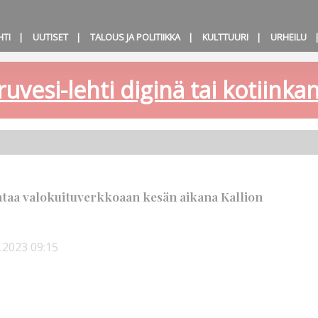
HTI
UUTISET
TALOUS JA POLITIIKKA
KULTTUURI
URHEILU
ruvesi-lehti diginä tai kotiink
ntaa valokuituverkkoaan kesän aikana Kallion
5.2023
09:15