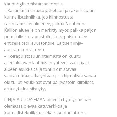
kaupungin omistamaa tonttia.
– Kaijanlammentietä jatketaan ja rakennetaan
kunnallistekniikka, jos kiinnostusta
rakentamiseen ilmenee, jatkaa Nuutinen.
Kallion alueelle on merkitty myös paikka paljon
puhutulle koirapuistolle, koirapuisto tulee
entiselle teollisuustontille, Laitisen linja-
autovarikon viereen.
– Koirapuistosuunnitelmasta on kuultu
asemakaavan laatimisen yhteydessä laajalti
alueen asukkaita ja tontin omistavaa
seurakuntaa, eikä yhtään poikkipuolista sanaa
ole tullut. Asukkaat ovat päinvastoin kiitelleet,
että nyt alue siistiytyy.
LINJA-AUTOASEMAN alueella hyödynnetään
olemassa olevaa katuverkkoa ja
kunnallistekniikkaa sekä rakentamattomia