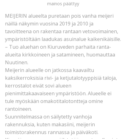
mainos päättyy
MEIJERIN alueelta puretaan pois vanha meijeri
näillä näkymin vuosina 2019 ja 2010 ja
tavoitteena on rakentaa rantaan vetovoimainen,
ympäristöltään laadukas asuinalue kaikenikäisille.
– Tuo aluehan on Kiuruveden parhaita ranta-
alueita kirkkoineen ja satamineen, huomauttaa
Nuutinen.
Meijerin alueelle on jatkossa kaavailtu
kaksikerroksisia rivi- ja ketjutalotyyppisiä taloja,
kerrostalot eivät sovi alueen
pienimittakaavaiseen ympäristöön. Alueelle ei
tule myöskään omakotitalotontteja omine
rantoineen.
Suunnitelmassa on säilytetty vanhoja
rakennuksia, kuten makasiini, meijerin
toimistorakennus rannassa ja päiväkoti.