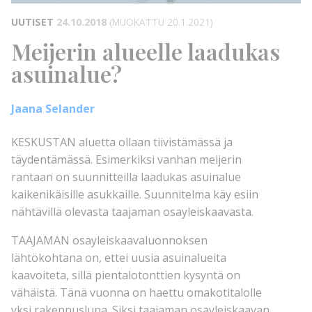
UUTISET
24.10.2018
(MUOKATTU 20.1.2021)
Meijerin alueelle laadukas
asuinalue?
Jaana Selander
KESKUSTAN aluetta ollaan tiivistämässä ja
täydentämässä. Esimerkiksi vanhan meijerin
rantaan on suunnitteilla laadukas asuinalue
kaikenikäisille asukkaille. Suunnitelma käy esiin
nähtävillä olevasta taajaman osayleiskaavasta.
TAAJAMAN osayleiskaavaluonnoksen
lähtökohtana on, ettei uusia asuinalueita
kaavoiteta, sillä pientalotonttien kysyntä on
vähäistä. Tänä vuonna on haettu omakotitalolle
yksi rakennuslupa. Siksi taajaman osayleiskaavan