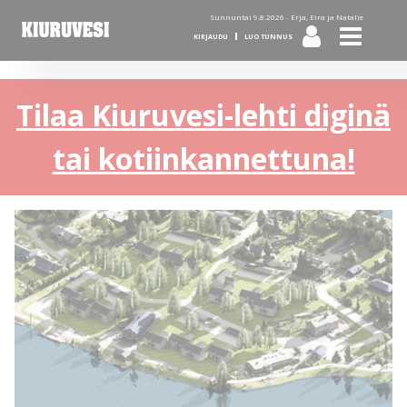
Sunnuntai 9.8.2026 -
Erja, Eira ja Natalie
KIRJAUDU
LUO TUNNUS
Tilaa Kiuruvesi-lehti diginä
tai kotiinkannettuna!