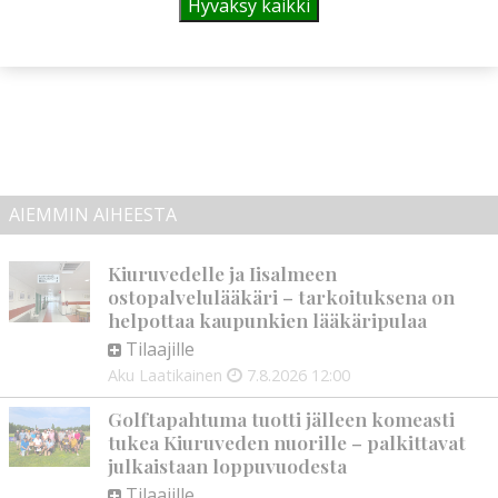
Hyväksy kaikki
AIEMMIN AIHEESTA
Kiuruvedelle ja Iisalmeen
ostopalvelulääkäri – tarkoituksena on
helpottaa kaupunkien lääkäripulaa
Tilaajille
Aku Laatikainen
7.8.2026
12:00
Golftapahtuma tuotti jälleen komeasti
tukea Kiuruveden nuorille – palkittavat
julkaistaan loppuvuodesta
Tilaajille