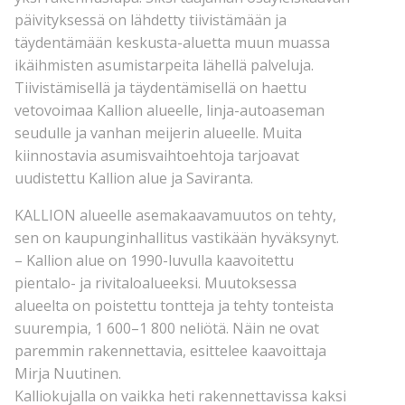
päivityksessä on lähdetty tiivistämään ja
täydentämään keskusta-aluetta muun muassa
ikäihmisten asumistarpeita lähellä palveluja.
Tiivistämisellä ja täydentämisellä on haettu
vetovoimaa Kallion alueelle, linja-autoaseman
seudulle ja vanhan meijerin alueelle. Muita
kiinnostavia asumisvaihtoehtoja tarjoavat
uudistettu Kallion alue ja Saviranta.
KALLION alueelle asemakaavamuutos on tehty,
sen on kaupunginhallitus vastikään hyväksynyt.
– Kallion alue on 1990-luvulla kaavoitettu
pientalo- ja rivitaloalueeksi. Muutoksessa
alueelta on poistettu tontteja ja tehty tonteista
suurempia, 1 600–1 800 neliötä. Näin ne ovat
paremmin rakennettavia, esittelee kaavoittaja
Mirja Nuutinen.
Kalliokujalla on vaikka heti rakennettavissa kaksi