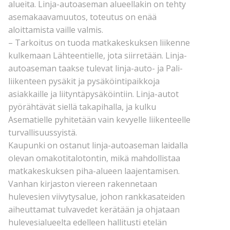
alueita. Linja-autoaseman alueellakin on tehty
asemakaavamuutos, toteutus on enää
aloittamista vaille valmis.
– Tarkoitus on tuoda matkakeskuksen liikenne
kulkemaan Lähteentielle, jota siirretään. Linja-
autoaseman taakse tulevat linja-auto- ja Pali-
liikenteen pysäkit ja pysäköintipaikkoja
asiakkaille ja liityntäpysäköintiin. Linja-autot
pyörähtävät siellä takapihalla, ja kulku
Asematielle pyhitetään vain kevyelle liikenteelle
turvallisuussyistä.
Kaupunki on ostanut linja-autoaseman laidalla
olevan omakotitalotontin, mikä mahdollistaa
matkakeskuksen piha-alueen laajentamisen.
Vanhan kirjaston viereen rakennetaan
hulevesien viivytysalue, johon rankkasateiden
aiheuttamat tulvavedet kerätään ja ohjataan
hulevesialueelta edelleen hallitusti etelän