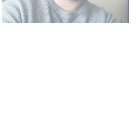
Vähempikin riittäisi?
Aku Laatikainen
31.7.2026
09:00
Tämän vuoden marraskuussa ilmestyy kaikkien aikojen
odotetuin ja ennakkotilatuin, ja hyvin todennäköisesti myös
kaikkien aikojen myydyimmäksi videopeliksi nouseva GTA VI.
Käyntiosoite
:
Kiuruvesi Lehti oy
Niemistenkatu 4
Kiuruvesi
Postiosoite
: