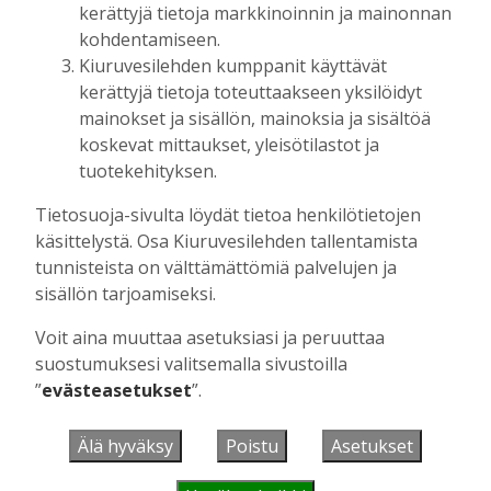
kerättyjä tietoja markkinoinnin ja mainonnan
rakentamista, mikäli kysyntää on riittävästi. Meillä
kohdentamiseen.
on sellainen käsitys, että nämä tontit ovat juuri
Kiuruvesilehden kumppanit käyttävät
sellaisia, mitä ihmiset haluavat,
kerättyjä tietoja toteuttaakseen yksilöidyt
maanmittausinsinööri Ville Kamaja lisää.
mainokset ja sisällön, mainoksia ja sisältöä
Savirannan tontit eivät ole järvenrantatontteja,
koskevat mittaukset, yleisötilastot ja
järven rantaan on suunnitteilla rantaraitti
tuotekehityksen.
kevyelle liikenteelle taajamasta
Tietosuoja-sivulta löydät tietoa henkilötietojen
Hingunniementielle. Yhtenäinen rantaraitti
käsittelystä. Osa Kiuruvesilehden tallentamista
taajamasta Hingunniementielle on iso projekti,
tunnisteista on välttämättömiä palvelujen ja
joten sen suunnitteluun ja toteutukseen menee
sisällön tarjoamiseksi.
varmasti aikaa.
Voit aina muuttaa asetuksiasi ja peruuttaa
suostumuksesi valitsemalla sivustoilla
”
evästeasetukset
”.
Älä hyväksy
Poistu
Asetukset