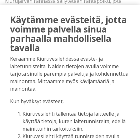
Kiurujärven rannassa säilytetään rantapolku, jota
pitkin ihmiset voivat liikkua, yhteisen
rantasaunankin sinne voisi rakentaa.
Käytämme evästeitä, jotta
Meijerin suunnitelma vaatii
voimme palvella sinua
asemakaavamuutoksen ja seurakunnan mukana
parhaalla mahdollisella
olon, sillä seurakunta omistaa maapohjan.
tavalla
– Ideana on, että kaupunki luo kaavalliset
puitteet, suunnitelman joku jossain vaiheessa
Keräämme Kiuruvesilehdessä eväste- ja
toteuttaa, mutta se voi viedä vuosia.
laitetunnisteita. Näiden tietojen avulla voimme
tarjota sinulle parempia palveluja ja kohdennettua
SAVIRANNAN alueelle on kaavoitettu viisi etelään
mainontaa. Mittaamme myös kävijämääriä ja
päin avautuvaa asuintonttia kylämiljöössä
mainontaa.
rannan tuntumassa. Kunkin tontin pinta-ala on
noin 5000 neliötä. Kaupunki osti Savirannan
Kun hyväksyt evästeet,
alueelta peltoalueen, joten nyt kaikki alueen
Kiuruvesilehti tallentaa tietoja laitteelle ja
rakentamattomat tontit ovat kaupungin
käyttää tietoja, kuten laitetunnisteita, edellä
omistuksessa.
mainittuihin tarkoituksiin.
– Meillä on nyt heti valmius lähteä toteuttamaan
Kiuruvesilehti käyttää tunnisteiden avulla
tien ja kunnallistekniikan suunnittelua ja