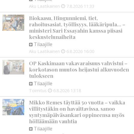
Aku Laatikainen
7.8.2026
11:33
Biokaasu, Hingunniemi, tiet,
rahoitusasiat, työllisyys, lääkäripula… –
ministeri Sari Essayahin kanssa piisasi
keskustelunaiheita
Tilaajille
Aku Laatikainen
6.8.2026
16:00
OP Kaskimaan vakavaraisuus vahvistui –
korkotason muutos heijastui alkuvuoden
tulokseen
Tilaajille
Toimitus
6.8.2026
13:18
Mikko Remes täyttää 50 vuotta – vaikka
villitystäkin on havaittavissa, sanoo
syntymäpäiväsankari oppineensa myös
hölläämään vauhtia
Tilaajille