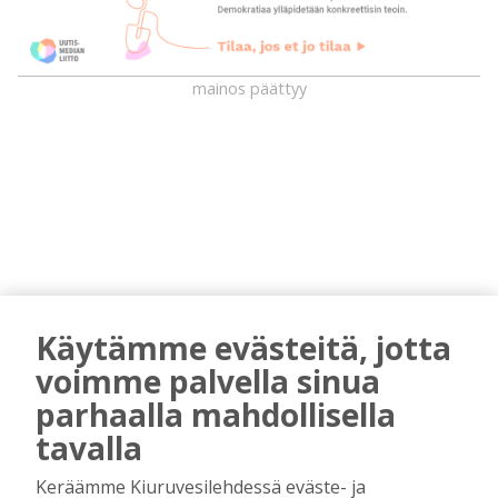
mainos päättyy
AIEMMIN AIHEESTA
Käytämme evästeitä, jotta
voimme palvella sinua
Majasaaren marjamies kävi katsomassa
parhaalla mahdollisella
“laitumiensa” tämän kesän tuottoa
tavalla
Tilaajille
Hanna Soini
1.8.2026
07:00
Keräämme Kiuruvesilehdessä eväste- ja