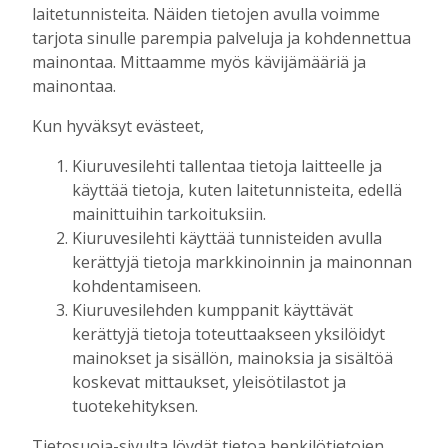
laitetunnisteita. Näiden tietojen avulla voimme
Kiuruveden Jänteen 60-vuotisjuhlassa:
tarjota sinulle parempia palveluja ja kohdennettua
Nuorissa ja talkoohenkisessä
mainontaa. Mittaamme myös kävijämääriä ja
seuratoiminnassa on urheilun tulevaisuus
mainontaa.
Tilaajille
Toimitus
24.7.2026
10:00
Kun hyväksyt evästeet,
Raivaajapatsaan kaskisavut ovat kyteneet
Kiuruvesilehti tallentaa tietoja laitteelle ja
vuosia Antero Ruotsalaisen ajatuksissa
käyttää tietoja, kuten laitetunnisteita, edellä
Tilaajille
mainittuihin tarkoituksiin.
Toimitus
17.7.2026
08:00
Kiuruvesilehti käyttää tunnisteiden avulla
Uusi kanttori: “Musiikki- ja
kerättyjä tietoja markkinoinnin ja mainonnan
kuorotoiminta liittyvät seurakuntatyöhön
kohdentamiseen.
– julistukseen”
Kiuruvesilehden kumppanit käyttävät
Tilaajille
kerättyjä tietoja toteuttaakseen yksilöidyt
Toimitus
11.7.2026
12:00
mainokset ja sisällön, mainoksia ja sisältöä
koskevat mittaukset, yleisötilastot ja
Fehmin juttusilla on käynyt tänä vuonna
tuotekehityksen.
jo noin 50 tammaa – miksi hyvää
siitosoria ei kuitenkaan hyväksytty
Tietosuoja-sivulta löydät tietoa henkilötietojen