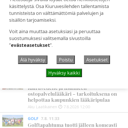
kantakirjaan?
käsittelystä. Osa Kiuruvesilehden tallentamista
Tilaajille
tunnisteista on välttämättömiä palvelujen ja
Toimitus
4.7.2026
08:00
sisällön tarjoamiseksi.
Voit aina muuttaa asetuksiasi ja peruuttaa
suostumuksesi valitsemalla sivustoilla
UUSIMMAT
”
evästeasetukset
”.
MIELIPIDE
7.8. 12:26
Älä hyväksy
Poistu
Asetukset
Terveisiä eduskuntaan
Vilho Ruotsalainen
7.8.2026
12:26
Hyväksy kaikki
HYVINVOINTIALUE
7.8. 12:00
Kiuruvedelle ja Iisalmeen
ostopalvelulääkäri – tarkoituksena on
helpottaa kaupunkien lääkäripulaa
Aku Laatikainen
7.8.2026
12:00
GOLF
7.8. 11:33
Golftapahtuma tuotti jälleen komeasti