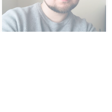
Vähempikin riittäisi?
Aku Laatikainen
31.7.2026
09:00
Tämän vuoden marraskuussa ilmestyy kaikkien aikojen
odotetuin ja ennakkotilatuin, ja hyvin todennäköisesti myös
kaikkien aikojen myydyimmäksi videopeliksi nouseva GTA VI.
Käyntiosoite
:
Kiuruvesi Lehti oy