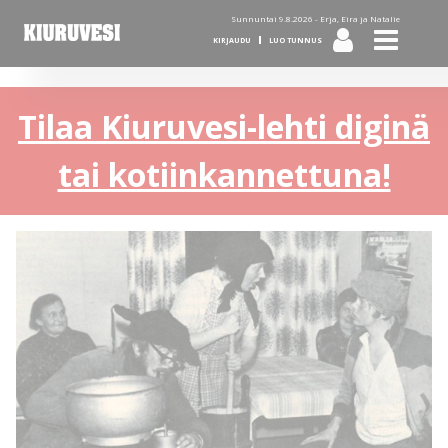
Sunnuntai 9.8.2026 -
Erja, Eira ja Natalie
KIRJAUDU
LUO TUNNUS
Tilaa Kiuruvesi-lehti diginä
tai kotiinkannettuna!