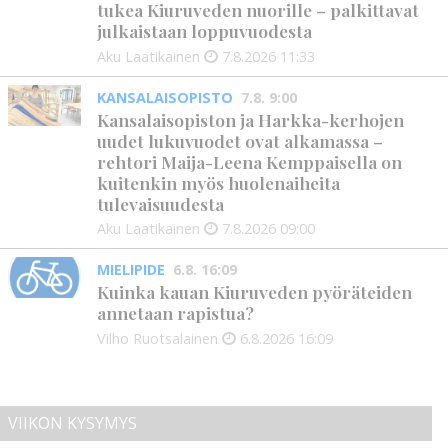
tukea Kiuruveden nuorille – palkittavat
julkaistaan loppuvuodesta
Aku Laatikainen
7.8.2026
11:33
KANSALAISOPISTO
7.8. 9:00
Kansalaisopiston ja Harkka-kerhojen
uudet lukuvuodet ovat alkamassa –
rehtori Maija-Leena Kemppaisella on
kuitenkin myös huolenaiheita
tulevaisuudesta
Aku Laatikainen
7.8.2026
09:00
MIELIPIDE
6.8. 16:09
Kuinka kauan Kiuruveden pyöräteiden
annetaan rapistua?
Vilho Ruotsalainen
6.8.2026
16:09
VIIKON KYSYMYS