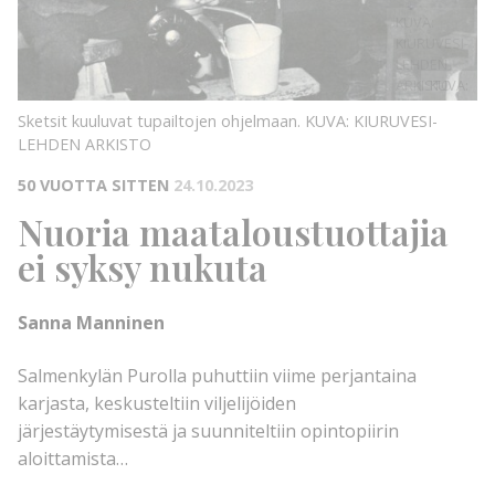
KUVA:
KIURUVESI-
LEHDEN
ARKISTO
KUVA:
Sketsit kuuluvat tupailtojen ohjelmaan.
KUVA: KIURUVESI-
LEHDEN ARKISTO
50 VUOTTA SITTEN
24.10.2023
Nuoria maataloustuottajia
ei syksy nukuta
Sanna Manninen
Salmenkylän Purolla puhuttiin viime perjantaina
karjasta, keskusteltiin viljelijöiden
järjestäytymisestä ja suunniteltiin opintopiirin
aloittamista…