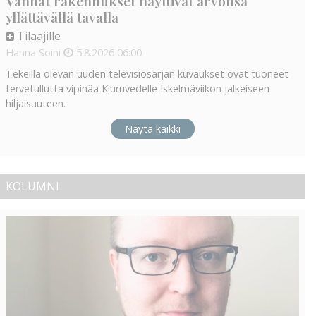
Vanhat rakennukset näyttivät arvonsa
yllättävällä tavalla
Tilaajille
Hanna Soini
5.8.2026
06:00
Tekeillä olevan uuden televisiosarjan kuvaukset ovat tuoneet
tervetullutta vipinää Kiuruvedelle Iskelmäviikon jälkeiseen
hiljaisuuteen.
Näytä kaikki
KOLUMNI