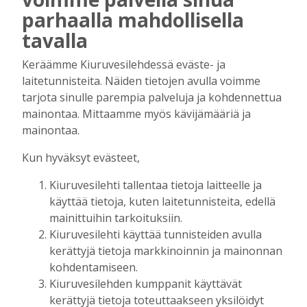
AIEMMIN AIHEESTA
parhaalla mahdollisella
tavalla
Kiuruvedelle ja Iisalmeen
ostopalvelulääkäri – tarkoituksena on
Keräämme Kiuruvesilehdessä eväste- ja
helpottaa kaupunkien lääkäripulaa
laitetunnisteita. Näiden tietojen avulla voimme
Tilaajille
tarjota sinulle parempia palveluja ja kohdennettua
Aku Laatikainen
7.8.2026
12:00
mainontaa. Mittaamme myös kävijämääriä ja
Golftapahtuma tuotti jälleen komeasti
mainontaa.
tukea Kiuruveden nuorille – palkittavat
julkaistaan loppuvuodesta
Kun hyväksyt evästeet,
Tilaajille
Kiuruvesilehti tallentaa tietoja laitteelle ja
Aku Laatikainen
7.8.2026
11:33
käyttää tietoja, kuten laitetunnisteita, edellä
mainittuihin tarkoituksiin.
Biokaasu, Hingunniemi, tiet,
rahoitusasiat, työllisyys, lääkäripula… –
Kiuruvesilehti käyttää tunnisteiden avulla
ministeri Sari Essayahin kanssa piisasi
kerättyjä tietoja markkinoinnin ja mainonnan
keskustelunaiheita
kohdentamiseen.
Tilaajille
Kiuruvesilehden kumppanit käyttävät
Aku Laatikainen
6.8.2026
16:00
kerättyjä tietoja toteuttaakseen yksilöidyt