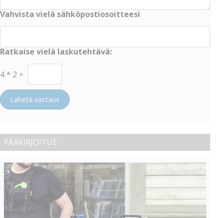
Vahvista vielä sähköpostiosoitteesi
Ratkaise vielä laskutehtävä:
4
*
2
=
Lähetä vastaus
PÄÄKIRJOITUS