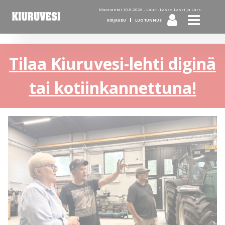
Maanantai 10.8.2026 -
Lauri, Lasse, Lassi ja Lars
KIRJAUDU
LUO TUNNUS
Tilaa Kiuruvesi-lehti diginä
tai kotiinkannettuna!