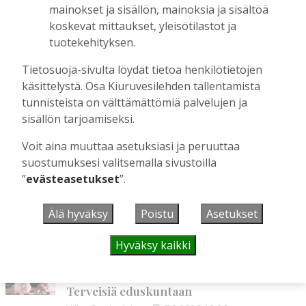
mainokset ja sisällön, mainoksia ja sisältöä
OP Kaskimaan vakavaraisuus vahvistui –
koskevat mittaukset, yleisötilastot ja
korkotason muutos heijastui alkuvuoden
tuotekehityksen.
tulokseen
Tilaajille
Tietosuoja-sivulta löydät tietoa henkilötietojen
Toimitus
6.8.2026
13:18
käsittelystä. Osa Kiuruvesilehden tallentamista
tunnisteista on välttämättömiä palvelujen ja
Mikko Remes täyttää 50 vuotta – vaikka
villitystäkin on havaittavissa, sanoo
sisällön tarjoamiseksi.
syntymäpäiväsankari oppineensa myös
Voit aina muuttaa asetuksiasi ja peruuttaa
hölläämään vauhtia
suostumuksesi valitsemalla sivustoilla
Tilaajille
”
evästeasetukset
”.
Aku Laatikainen
5.8.2026
09:00
Älä hyväksy
Poistu
Asetukset
UUSIMMAT
Hyväksy kaikki
MIELIPIDE
7.8. 12:26
Terveisiä eduskuntaan