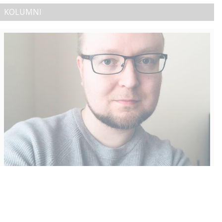
KOLUMNI
Vähempikin riittäisi?
Aku Laatikainen
31.7.2026
09:00
Tämän vuoden marraskuussa ilmestyy kaikkien aikojen