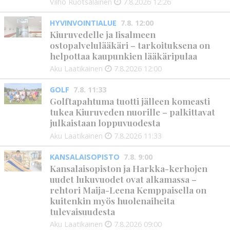
Vilho Ruotsalainen
7.8.2026
12:26
HYVINVOINTIALUE
7.8. 12:00
Kiuruvedelle ja Iisalmeen
ostopalvelulääkäri – tarkoituksena on
helpottaa kaupunkien lääkäripulaa
Aku Laatikainen
7.8.2026
12:00
GOLF
7.8. 11:33
Golftapahtuma tuotti jälleen komeasti
tukea Kiuruveden nuorille – palkittavat
julkaistaan loppuvuodesta
Aku Laatikainen
7.8.2026
11:33
KANSALAISOPISTO
7.8. 9:00
Kansalaisopiston ja Harkka-kerhojen
uudet lukuvuodet ovat alkamassa –
rehtori Maija-Leena Kemppaisella on
kuitenkin myös huolenaiheita
tulevaisuudesta
Aku Laatikainen
7.8.2026
09:00