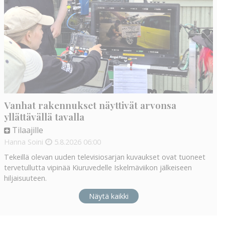
Vanhat rakennukset näyttivät arvonsa
yllättävällä tavalla
Tilaajille
Hanna Soini
5.8.2026
06:00
Tekeillä olevan uuden televisiosarjan kuvaukset ovat tuoneet
tervetullutta vipinää Kiuruvedelle Iskelmäviikon jälkeiseen
hiljaisuuteen.
Näytä kaikki