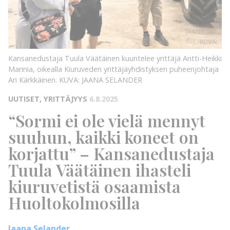
KUVA:
JAANA
SELANDER
KUVA:
Kansanedustaja Tuula Väätäinen kuuntelee yrittäjä Antti-Heikki
Marinia, oikealla Kiuruveden yrittäjäyhdistyksen puheenjohtaja
Ari Kärkkäinen.
KUVA: JAANA SELANDER
UUTISET, YRITTÄJYYS
6.8.2025
“Sormi ei ole vielä mennyt
suuhun, kaikki koneet on
korjattu” – Kansanedustaja
Tuula Väätäinen ihasteli
kiuruvetistä osaamista
Huoltokolmosilla
Jaana Selander