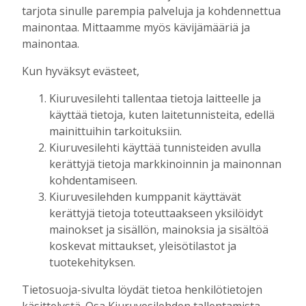
tarjota sinulle parempia palveluja ja kohdennettua
voimakasta rehevöitumista. Mutta kyllä
mainontaa. Mittaamme myös kävijämääriä ja
tässäkin asiassa ollaan kovasti myöhässä !
mainontaa.
Jukka Saastamoinen
Kun hyväksyt evästeet,
Kommentointi ei ole käytössä.
Kiuruvesilehti tallentaa tietoja laitteelle ja
käyttää tietoja, kuten laitetunnisteita, edellä
mainittuihin tarkoituksiin.
Kiuruvesilehti käyttää tunnisteiden avulla
AIEMMIN AIHEESTA
kerättyjä tietoja markkinoinnin ja mainonnan
kohdentamiseen.
Mikko Remes täyttää 50 vuotta – vaikka
Kiuruvesilehden kumppanit käyttävät
villitystäkin on havaittavissa, sanoo
kerättyjä tietoja toteuttaakseen yksilöidyt
syntymäpäiväsankari oppineensa myös
mainokset ja sisällön, mainoksia ja sisältöä
hölläämään vauhtia
koskevat mittaukset, yleisötilastot ja
Tilaajille
tuotekehityksen.
Aku Laatikainen
5.8.2026
09:00
Tietosuoja-sivulta löydät tietoa henkilötietojen
Vaikuttaako afrikkalainen sikarutto
Kiuruvedellä? “Onhan sitä osannut