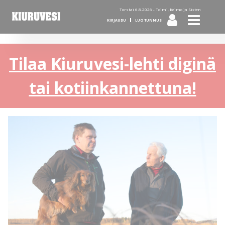
Torstai 6.8.2026 -
Toimi, Keimo ja Sixten
KIRJAUDU
LUO TUNNUS
Tilaa Kiuruvesi-lehti diginä
tai kotiinkannettuna!