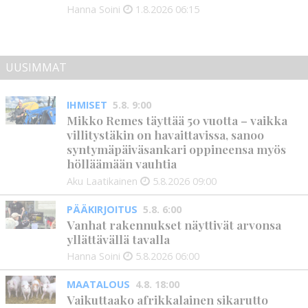
Hanna Soini
1.8.2026
06:15
UUSIMMAT
IHMISET
5.8. 9:00
Mikko Remes täyttää 50 vuotta – vaikka
villitystäkin on havaittavissa, sanoo
syntymäpäiväsankari oppineensa myös
hölläämään vauhtia
Aku Laatikainen
5.8.2026
09:00
PÄÄKIRJOITUS
5.8. 6:00
Vanhat rakennukset näyttivät arvonsa
yllättävällä tavalla
Hanna Soini
5.8.2026
06:00
MAATALOUS
4.8. 18:00
Vaikuttaako afrikkalainen sikarutto