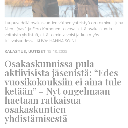
KUVA:
HANNA
SOINI
KUVA:
Luupuvedellä osakaskuntien välinen yhteistyö on toiminut. Juha
Niemi (vas.) ja Eero Korhonen toivovat että osakaskuntia
voitaisiin yhdistää, että toiminta voisi jatkua myös
tulevaisuudessa.
KUVA: HANNA SOINI
KALASTUS, UUTISET
15.10.2025
Osakaskunnissa pula
aktiivisista jäsenistä: “Edes
vuosikokouksiin ei aina tule
ketään” – Nyt ongelmaan
haetaan ratkaisua
osakaskuntien
yhdistämisestä