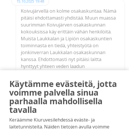
15.10.2025 19:48
Koivujärvellä on kolme osakaskuntaa. Nämä
pitäisi ehdottamasti yhdistää. Muun muassa
suurimman Koivujärven osakaskunnan
kokouksissa käy erittäin vähän henkilöitä.
Muista Laukkalan ja Lipiön osakaskuntien
toiminnasta en tiedä, yhteistyötä on
jonkinverran Laukkalan osakaskunnan
kanssa. Ehdottomasti nyt pitäisi laitta
hynttyyt yhteen veden laadun
palarantamiseksi. Hyvä asia on
sääntöstelypadon rakentaminen , mutta
Käytämme evästeitä, jotta
sekin näyttää olevan pitkässä juoksussa.
voimme palvella sinua
Mutta kiireelisimmät olisivat kosteikkojen
parhaalla mahdollisella
rakentaminen laskujokien ja purojen suihin.
tavalla
Järven ympärille on soille rakennettu
tuhansia kilometriä metsäojia, joista hymus ja
Keräämme Kiuruvesilehdessä eväste- ja
ravinteet ovat päässeet järveen ja vesi on
laitetunnisteita. Näiden tietojen avulla voimme
kuin laihaa kahvia ja varsinkin lahdissa on