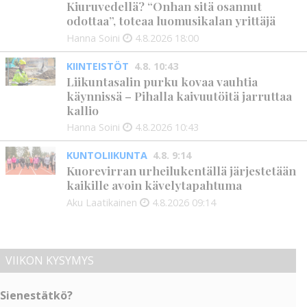
Kiuruvedellä? “Onhan sitä osannut
odottaa”, toteaa luomusikalan yrittäjä
Hanna Soini
4.8.2026
18:00
KIINTEISTÖT
4.8. 10:43
Liikuntasalin purku kovaa vauhtia
käynnissä – Pihalla kaivuutöitä jarruttaa
kallio
Hanna Soini
4.8.2026
10:43
KUNTOLIIKUNTA
4.8. 9:14
Kuorevirran urheilukentällä järjestetään
kaikille avoin kävelytapahtuma
Aku Laatikainen
4.8.2026
09:14
VIIKON KYSYMYS
Sienestätkö?