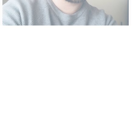
Vähempikin riittäisi?
Aku Laatikainen
31.7.2026
09:00
Tämän vuoden marraskuussa ilmestyy kaikkien aikojen
odotetuin ja ennakkotilatuin, ja hyvin todennäköisesti myös
kaikkien aikojen myydyimmäksi videopeliksi nouseva GTA VI.
Käyntiosoite
:
Kiuruvesi Lehti oy
Niemistenkatu 4
Kiuruvesi